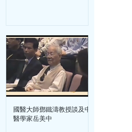
國醫大師鄧鐵濤教授談及中
醫學家岳美中