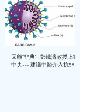
回顧"非典" : 鄧鐵濤教授上書
中央--- 建議中醫介入抗SARS