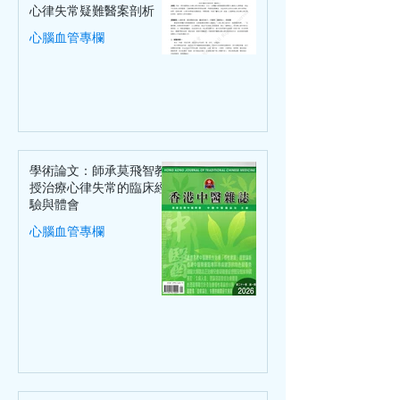
心律失常疑難醫案剖析
心腦血管專欄
學術論文：師承莫飛智教
授治療心律失常的臨床經
驗與體會
心腦血管專欄