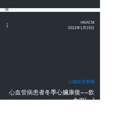
媒體報
道
心腦血
HKACM
管專欄
2022年1月19日
學術活
動
國醫大
師鄧鐵
濤教授
學術思
想專欄
心血管
心腦血管專欄
病專科
心血管病患者冬季心臟康復——飲
答疑
食篇(一)
HKACM
2021年8月21日