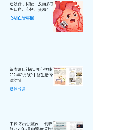
通波仔手術後，反而多了
胸口痛、心悸、焦慮?
心腦血管專欄
黃耆夏日補氣, 強心護肺 /
2024年7月號"中醫生活"雜
誌訪問
媒體報道
中醫防治心臟病 ---刊載
於2025年6月中醫生活雜誌