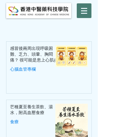
感冒後兩周出現呼吸困
難、乏力、頭暈、胸悶
痛？ 很可能是患上心肌炎
心腦血管專欄
芒種夏至養生茶飲、湯
水，附高血壓食療
食療