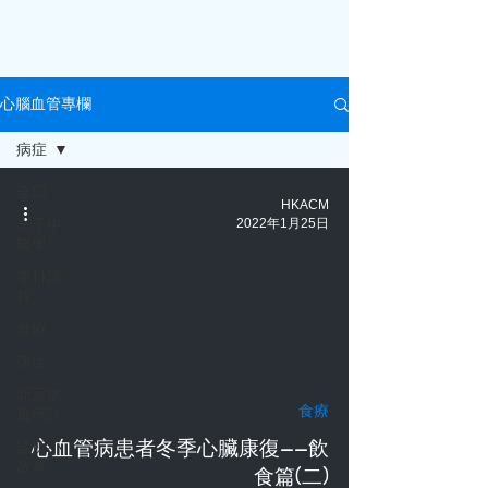
心腦血管專欄
病症
全部
HKACM
光子中
2022年1月25日
醫學
專科課
程
食療
病症
新冠病
食療
毒研討
心血管病患者冬季心臟康復——飲
診所小
故事
食篇(二)