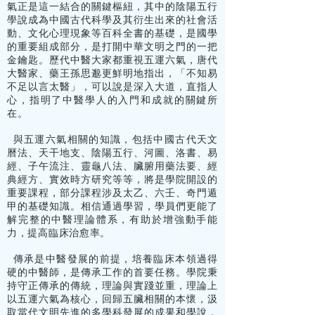
氣正是這一結合的關鍵樞紐，其中的陰陽五行
學說成為中國古代科學及其衍生出來的社會活
動、文化心理現象等百科全書的基礎，是國學
的重要組成部分，是打開中華文明之門的一把
金鑰匙。歷代中醫大家都重視五運六氣，唐代
大醫家、藥王孫思邈更鮮明地指出，「不知易
不足以言太醫」，可以說是深入大道，直指人
心，指明了中醫學人的入門和成就的關鍵所
在。
與五運六氣相關的知識，包括中國古代天文
曆法、天干地支、陰陽五行、河圖、洛書、易
經、子午流注、靈龜八法、臟腑用藥法要、經
典經方、實效時方研究等等，將是學院開設的
重要課程，部分課程涉及太乙、六壬、奇門遁
甲的基礎知識。相信通過學習，學員們更能了
解完整的中醫理論體系，有助於增強動手能
力，提高臨床治愈率。
傳承是中醫發展的前提，培養臨床本領過得
硬的中醫師，是傳承工作的首要任務。學院秉
持守正傳承的傳統，理論與實踐並重，理論上
以五運六氣為核心，回歸五臟相關的本懷，汲
取當代文明先進的多學科發展的成果和學說，