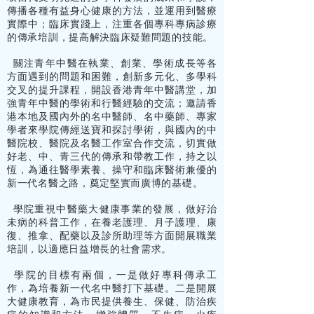
傳播各種有益身心健康的方法，並運用到醫療
實際中；臨床實踐上，注重各個專科專病診療
的傳承培訓，提高解決臨床疑難問題的技能。
關注青年中醫在執業、創業、學術成長等各
方面遇到的問題和困難，創新多元化、多學科
交叉的提升課程，開設香港青年中醫講堂，加
強青年中醫的學術和行醫經驗的交流；邀請香
港本地及國內外的名中醫師、名中藥師、專家
學者來學院傳經送寶和探討學術，與國內的中
醫院校、醫院及名醫工作室合作交流，切實做
好老、中、青三代的傳承和帶教工作，持之以
恆，為通往醫學素養、操守和臨床醫術兼優的
新一代名醫之路，奠定堅實而廣博的基礎。
學院重視中醫藥大健康事業的發展，做好治
未病的科普工作，在養老護理、月子護理、康
復、推拿、配藥以及診所助理等方面開展職業
培訓，以適應日益增長的社會需求。
學院的目標有兩個，一是做好專科傳承工
作，為培養新一代名中醫打下基礎。二是開展
大健康教育，為市民提供養生、保健、防治疾