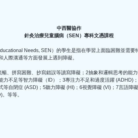
中西醫協作
針灸治療兒童腦病（SEN）專科文憑課程
 Educational Needs, SEN）的學生是指在學習上面臨困難
和人際溝通等方面發展上遇到障礙。
不流暢、拼寫困難、抄寫錯誤等讀寫障礙；2抽象和邏輯思考的能
力不足等智力障礙（ID）；3專注力不足和過度活躍 (ADHD)
閉症 (ASD)；5聽力障礙 (HI)；6視覺障礙 (VI)；7言語障礙
PD)。等等。