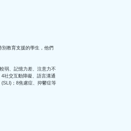
並需要特別教育支援的學生，他們
力較弱、記憶力差、注意力不
； 4社交互動障礙、語言溝通
 (SLI)；8焦慮症、抑鬱症等