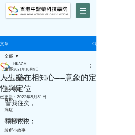
文章
全部
HKACM
全部
2021年10月9日
人生樂在相知心——意象的定
光子中醫學
性與定位
專科課程
已更新：
2022年8月31日
食療
昔我往矣， 
病症
楊柳依依； 
新冠病毒研討
診所小故事