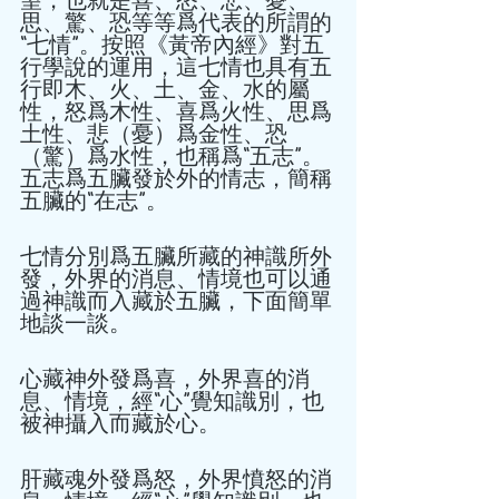
思、驚、恐等等爲代表的所謂的
“七情”。按照《黃帝內經》對五
行學說的運用，這七情也具有五
行即木、火、土、金、水的屬
性，怒爲木性、喜爲火性、思爲
土性、悲（憂）爲金性、恐
（驚）爲水性，也稱爲“五志”。
五志爲五臟發於外的情志，簡稱
五臟的“在志”。 
七情分別爲五臟所藏的神識所外
發，外界的消息、情境也可以通
過神識而入藏於五臟，下面簡單
地談一談。 
心藏神外發爲喜，外界喜的消
息、情境，經“心”覺知識別，也
被神攝入而藏於心。 
肝藏魂外發爲怒，外界憤怒的消