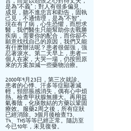
言，而是以怨恨之心對待丈夫，
是為“不義”；對人有很多偏見、
成見，聽不進忠言和勸告，固執
己見，不通情理，是為“不智”。
現在有了病，心生恐懼，而想求
醫，我們醫生只能幫助你去戰勝
疾病，需要你的配合，而你卻不
願意找找自己的原因，我們又能
有什麽辦法呢？患者很倔強，強
忍著淚水。第二天早上，患者一
個人在家，大哭一場，仍按照原
來的方案加減一些藥物治療。 
2000年9月23日，第三次就診。
患者的心悸、汗多等症顯著減
輕，頸部脹感消失，偶有心中煩
熱。檢查甲狀腺無腫大。再用益
氣養陰，化痰散結的方藥以鞏固
療效。服藥2周之後，所有症狀
已經消除。3個月後檢查T3、
T4、THS等等已經正常。隨訪至
今已10年，未見復發。 