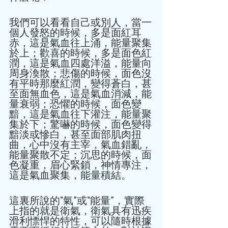
我們可以看看自己或別人，當一
個人發怒的時候，多是面紅耳
赤，這是氣血往上涌，能量聚集
於上；歡喜的時候，多是面色紅
潤，這是氣血四處洋溢，能量向
周身渙散；悲傷的時候，面色沒
有平時那麼紅潤，變得蒼白，甚
至面無血色，這是氣血消減，能
量衰弱；恐懼的時候，面色變
黯，這是氣血往下灌注，能量聚
集於下；驚嚇的時候，面色變得
黯淡或慘白，甚至面部肌肉扭
曲，心中沒有主宰，氣血錯亂，
能量聚散不定；沉思的時候，面
色凝重，眉心緊鎖，神情專注，
這是氣血聚集，能量積結。 
這裏所說的“氣”或“能量”，實際
上指的就是衛氣，衛氣具有迅疾
滑利慓悍的特性，可以隨時根據