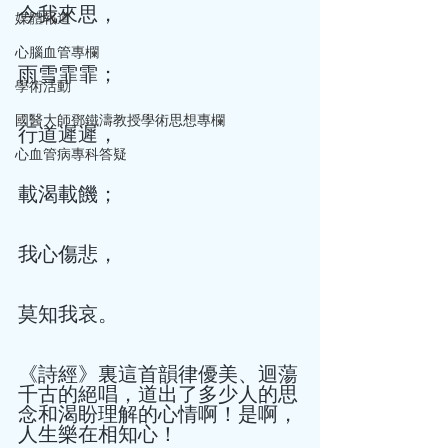
今我來思， 
媒體報道
心腦血管專欄
雨雪霏霏； 
學術活動
國醫大師鄧鐵濤教授學術思想專欄
行道遲遲， 
心血管病專科答疑
載渴載饑； 
我心傷悲， 
莫知我哀。 
《詩經》裏這首韻律優美、迴蕩
千古的絕唱，道出了多少人的思
念和渴盼理解的心情啊！是啊，
人生樂在相知心！ 