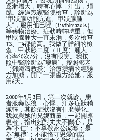
逐漸增大，時有心悸，汗出，煩
躁。經過幾家醫院檢查，診斷為
“甲狀腺功能亢進、甲狀腺腫
大”，服用他巴唑（Methimazole）
等藥物治療。症狀時輕時重，但
甲狀腺腫大一直未消，多次檢查
T3、T4都偏高。我做了詳細的檢
查，甲狀腺二度（Ⅱ度）腫大，
心率90次/分，沒有眼突。我按
照中醫診斷為“癭病”，按照鄧老
（鄧鐵濤教授）治療癭病的經驗
方加減，開了一張處方給她，服
用6天。 
2000年9月3日，第二次就診。患
者服藥以後，心悸、汗多症狀稍
減輕，其餘症狀沒有什麽變化。
我就與她的兄嫂商量，一起開導
患者，指出她對丈夫不關心，是
為“不仁”；不尊敬家公家婆；是
為“無禮”；不能恪守恩愛的諾