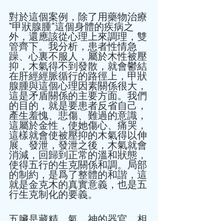
對於這個案例，除了用藥物治療
“甲狀腺腫”這個身體的疾病之
外，還應該從心理上來調理，雙
管齊下。我分析，患者性情急
躁、心裏不服人，屬於木性被壓
抑，木氣得不到發散，就會鬱結
在肝經經脈循行的路徑上，甲狀
腺腫與這個心理因素關係很大，
這是矛盾關係的主要方面。我們
的目的，就是要患者反省自己，
產生羞愧、悲傷、難過的意識，
這屬於金性，使她傷心、痛哭，
這樣就會使被壓抑的木氣得以伸
展、發泄，發泄之後，木氣就會
消減，回歸到正常的溫和狀態，
使得五行的生克關係和調。局部
的制約，是爲了整體的和諧，這
就是金克木的真實意義，也是五
行生克制化的要義。 
五臟是藏精、氣、神的器官，相