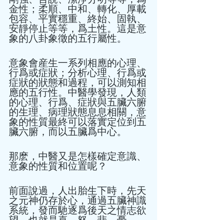
金性；柔順、中和、轉化、厚載
包容、平實穩重、終始、固執、
安靜停止等等，爲土性。這是意
象的八卦象徵的五行屬性。 
意象會産生一系列相應的心理、
行爲或症狀；分析心理、行爲或
症狀的狀態和過程，可以測知相
應的五行性。中醫學發現，人類
的心理、行爲、症狀與五臟六腑
的生理、病理狀態息息相關，意
象的性質最終可以落實定位到五
臟六腑，而以五臟爲中心。 
那麽，中醫又是怎樣確定意識、
意象的性質和位置呢？ 
前面說過，人出胎生下時，先天
之元神仍存於心，通過五臟神識
系統，發而馳逐爲後天之情志欲
望，也就是喜、怒、悲、憂、