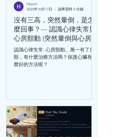
理膳食、過量飲酒等等。 不可改變的危
hkacm
2025年10月17日
讀畢需時 4 分鐘
險因素有：性別、年齡、家族史、感染
病史（如巨細胞病毒、肺炎衣原體、幽
沒有三高，突然暈倒，是怎
門螺旋桿菌等）。 千萬不要小看冠心
麼回事？--- 認識心律失常與
病，冠心病是中老年人的常見病和多發
心房顫動 (突然暈倒與心房顫
病，處於這個年齡階段的人，在日常生
動)
活中，出現哪些情況，要及時就醫呢？
認識心律失常: 心房顫動。萬一有了房
勞累或工作緊張時，出現胸骨後疼痛或
顫，有什麼治療方法嗎？保護心臟有什
心前區悶痛，緊縮樣疼痛，並向
麼好的方法呢？