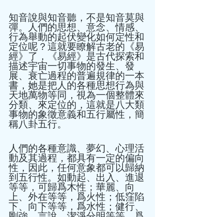
知音說與知音聽，不是知音莫與
彈。人們的思想、意念、情感、
行為舉動的起伏變化如何定性和
定位呢？這就要瞭解古老的《易
經》了，《易經》是古代探索和
描述宇宙一切事物的發生、發
展、衰亡過程的普遍規律的一本
書，她是把人的各種思想行為與
天地萬物等同，視為一個整體來
分類、來定位的，這就是八大類
事物的象徵意義和五行屬性，簡
稱八卦五行。 
人們的各種意識、夢幻、心理活
動及其過程，都具有一定的偏向
性，因此，任何意象都可以歸納
到五行性。如動起、出入、進退
等等，可歸爲木性；華麗、向
上、外在等等，爲火性；低窪陷
下、向下等等，爲水性；健行、
剛強、言說、潔淨分明等等，爲