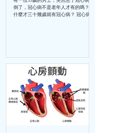
有一位33歲的男士，突然患了冠心病暈
倒了，冠心病不是老年人才有的嗎？為
什麼才三十幾歲就有冠心病？ 冠心病的
涵蓋範圍比較廣泛，那些以為只有老年
人才會患冠心病，是不對的。 冠心病是
冠狀動脈血管發生粥樣硬化，從而引起
血管管腔狹窄或堵塞而造成心肌缺血、
缺氧或者壞死，最終導致的心臟病。除
此之外，炎症栓塞導致血管管腔狹窄或
閉塞也可以引起冠心病。 關於冠心病，
世界衛生組織將它分為5大類：無症狀
心肌缺血（也叫隱匿性冠心病）、心絞
痛、心肌梗死、缺血性心力衰竭（也叫
缺血性心臟病）、猝死。這5種臨床類
型，在臨床中還可以分為：穩定型冠心
病、急性冠狀動脈綜合徵。 引發冠心病
的危險因素分為：可改變的和不可改變
的兩種。其中可改變因素有：高血壓、
血脂異常、肥胖、高血糖、吸煙、不合