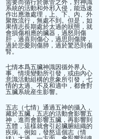
需要而循行於脈管之外，對神識
系統的活動和外邪入侵，能迅速
作出應激處理，上、下、內、外
聚散流行，無處不到。但是，如
果情志長期處於太過的狀態，就
會損傷相應的臟器，過怒則傷
肝，過喜則傷心，過思則傷脾，
過於悲憂則傷肺，過於驚恐則傷
腎。 
七情本爲五臟神識因循外界人
事、情境變動所引發，或由內心
意識活動組構的意象所引發，七
情的太過、不及和適中，都會對
五臟系統産生影響。 
五志（七情）通過五神的攝入，
藏於五臟，五志的活動會影響五
神，進而會影響五臟，再影響到
五體，這樣就會引起臟腑組織的
疾病。例如，發怒這個志（情
緒）太過，一方面，會影響到魂