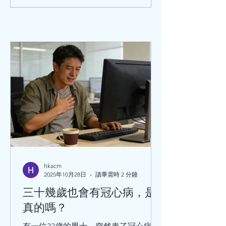
想諮詢一下爸爸的病情。” “好
問。 記憶中，4年
的，請講。” “我爸爸58歲，兩
患胃癌，我曾介紹
個月前，突然間全身無力，行
專家，一邊看西醫
走困難，食嘢、吞嘢都好難
醫，一直來都在治療。
（咀嚼、吞咽都很困難），
醫...
hkacm
2025年10月28日
讀畢需時 2 分鐘
三十幾歲也會有冠心病，是
真的嗎？