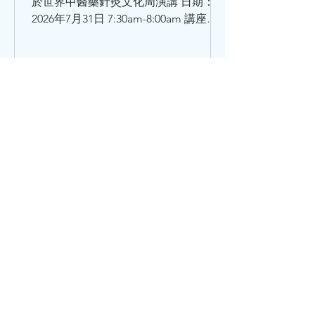
於世界中醫藥針灸文化周演講 日期：
2026年7月31日 7:30am-8:00am 講座題
目：師承鄧鐵濤教授治療心動悸的學術
思想和臨床體會 講者：莫飛智教授 日
期：2026年7月31日8:30am - 9:00am 講
座題目：健脾強心法治療心律失常的臨
床經驗與體會 講者：馬穎林醫師
hkacm
7月3日
讀畢需時 1 分鐘