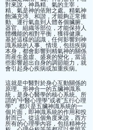
對來說，神爲精、氣的主宰，
精、氣是神的依附之處。精氣神
飽滿充沛、和諧，才能夠正常推
動、運行氣血到人體各個臟腑、
器官、組織等部位，才能保持人
體機能的相對平衡，獲得健康。
基於這樣的認識，任何影響到神
識系統的人事、情境，包括疾病
本身，都會影響到精氣神的關係
而産生盈虛、盛衰的變化，當這
些影響超出自身的調節能力，就
會引起身心疾病或加重疾病。 
這就是中醫對於身心互動關係的
原理。形神合一的五臟神識系
統，是身心醫學的核心系統。所
謂的“中醫心理學”或者“五行心理
學”，都只是五臟神識系統的一
個片面，即神識系統的作用和投
射而已。從這個角度來說，西方
所有的心理學內容，包括精神分
析、心理分析等等都可以參照五