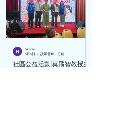
方，供大家參考。 養生茶 冬瓜荷葉薏
米茶：冬瓜皮+荷葉+炒薏米，清暑熱、
利水濕。炒薏米性質偏溫，不傷脾胃，
脾胃寒涼者也可飲用。 竹蔗茅根馬蹄
茶：經典嶺南涼茶，清心火、除煩渴、
清下焦濕熱，改善心煩、小便黃、咽喉
乾。 茯苓扁豆花茶：茯苓+白扁豆+菊
hkacm
6月5日
讀畢需時 1 分鐘
花，健脾化濕、輕清頭目，適合濕氣
重、神困乏力、頭暈、胃口差。 家常靚
社區公益活動|莫飛智教授主
湯 五指毛桃土茯苓豬骨湯：五指毛桃
講病毒感染後心肌炎防護、
+土茯苓+芡實，健脾補氣、解毒祛濕，
心臟保健、中醫養生調理
緩解四肢困重。 冬瓜海帶瘦肉湯：清熱
解暑、利水消腫，清淡不油膩。 蓮子百
5月20日，「茶敘親情 關愛520」社區公
合瘦肉湯：蓮子清心火、安心神，百合
益茶聚活動在香港舉行。香港中醫藥科
滋陰養肺，適
技學院莫飛智教授應邀出席，並擔任主
講嘉賓，為現場長者及街坊帶來專業的
中醫健康知識分享。 活動上，莫飛智教
授圍繞病毒感染後心肌炎防護、心臟保