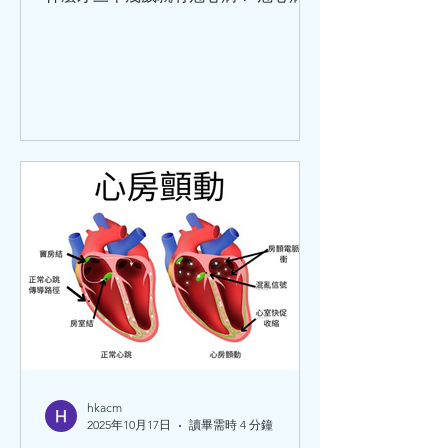
涵蓋範圍比較廣泛，那些以為只有老年
人才會患冠心病，是不對的。 冠心病是
冠狀動脈血管發生粥樣硬化，從而引起
血管管腔狹窄或堵塞而造成心肌缺血、
缺氧或者壞死，最終導致的心臟病。除
此之外，炎症栓塞導致血管管腔狹窄或
閉塞也可以引起冠心病。 關於冠心病，
世界衛生組織將它分為5大類：無症狀
心肌缺血（也叫隱匿性冠心病）、心絞
痛、心肌梗死、缺血性心力衰竭（也叫
缺血性心臟病）、猝死。這5種臨床類
型，在臨床中還可以分為：穩定型冠心
病、急性冠狀動脈綜合徵。 引發冠心病
的危險因素分為：可改變的和不可改變
的兩種。其中可改變因素有：高血壓、
血脂異常、肥胖、高血糖、吸煙、不合
理膳食、過量飲酒等等。 不可改變的危
hkacm
2025年10月17日
讀畢需時 4 分鐘
險因素有：性別、年齡、家族史、感染