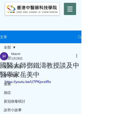
文章
全部
hkacm
全部
1月29日
國醫大師鄧鐵濤教授談及中
光子中醫學
醫學家岳美中
專科課程
https://youtu.be/U7PKjorztRs
食療
病症
新冠病毒研討
診所小故事