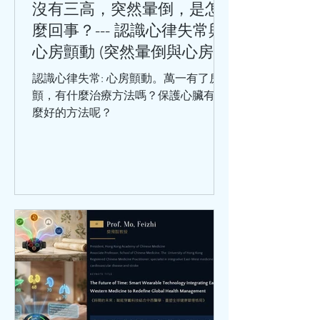
病史（如巨細胞病毒、肺炎衣原體、幽
沒有三高，突然暈倒，是怎
門螺旋桿菌等）。 千萬不要小看冠心
麼回事？--- 認識心律失常與
病，冠心病是中老年人的常見病和多發
心房顫動 (突然暈倒與心房顫
病，處於這個年齡階段的人，在日常生
動)
活中，出現哪些情況，要及時就醫呢？
認識心律失常: 心房顫動。萬一有了房
勞累或工作緊張時，出現胸骨後疼痛或
顫，有什麼治療方法嗎？保護心臟有什
心前區悶痛，緊縮樣疼痛，並向
麼好的方法呢？