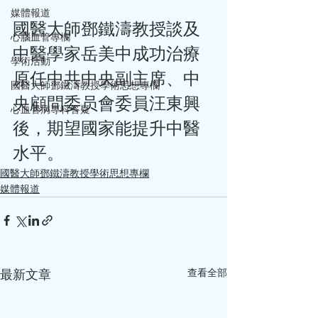
媒體報道
國醫大師鄧鐵濤教授談及
心腦血管專欄
中醫學家岳美中成功治療
學術活動
原任中共中央副主席、中
國醫大師鄧鐵濤教授學術思想專欄
央顧問委员會委員汪東興
心血管病專科答疑
後，期望國家能提升中醫
水平。
國醫大師鄧鐵濤教授學術思想專欄
媒體報道
查看全部
最新文章