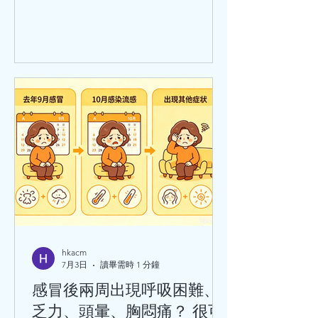
思想和臨床體會 講者：莫飛智教授 日
期：2026年7月31日8:30am - 9:00am 講
座題目：健脾強心法治療心律失常的臨
床經驗與體會 講者：馬穎林醫師
hkacm
7月3日
讀畢需時 1 分鐘
感冒後兩周出現呼吸困難、
乏力、頭暈、胸悶痛？ 很可