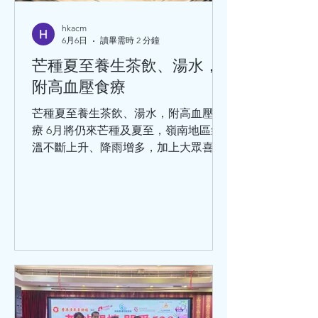
hkacm
6月6日
讀畢需時 2 分鐘
芒種夏至養生茶飲、湯水，
附高血壓食療
芒種夏至養生茶飲、湯水，附高血壓食
療 6月將仍來芒種及夏至，嶺南地區氣
溫不斷上升、降雨增多，加上大眾喜歡
飲凍飲、食雪糕、吹空調，致寒濕熱交
織。寒濕皆為陰邪，易傷脾胃，濕困腸
胃，干擾脾胃功能。另一方面，熱邪引
起心火亢盛，易傷心陽，出汗多則易傷
及心陰。在夏季，濕熱交蒸經常令人煩
躁、心憋、頭暈、失眠、乏力。因此，
現階段養生的核心是健脾袪濕、清心除
煩。單憑清熱，往往起不到作用，須袪
濕、清暑清才有效果。針對這種情況，
以下將引本學院專家王清海教授的推薦