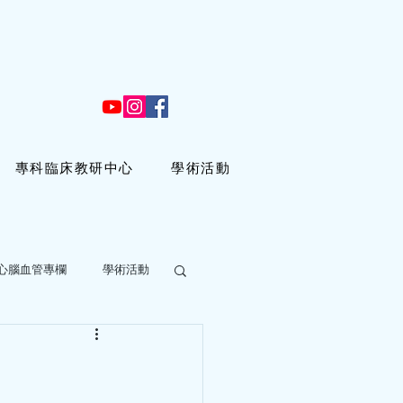
專科臨床教研中心
學術活動
心腦血管專欄
學術活動
 分鐘
冠心病，是真的