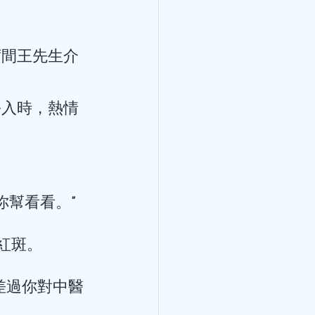
了冠心病暈倒了，冠心病不是
十幾歲就有冠心病？ 冠心病
席間王先生介
以為只有老年人才會患冠心
狀動脈血管發生粥樣硬化，從
而造成心肌缺血、缺氧或者壞
此之外，炎症栓塞導致血管管
扮入時，熱情
病。 關於冠心病，世界衛生
心肌缺血（也叫隱匿性冠心
缺血性心力衰竭（也叫缺血性
類型，在臨床中還可以分為：
綜合徵。 引發冠心病的危險
 分鐘
幫看看。” 
改變的兩種。其中可改變因素
暈倒，是怎麼回
胖、高血糖、吸煙、不合理膳
變的危險因素有：性別、年
紅斑。 
心律失常與心房顫動
巨細胞病毒、肺炎衣原體、幽
小看冠心病，冠心病是中老年
顫動)
差過你對中醫
這個年齡階段的人，在日常生
就醫呢？ 勞累或工作緊張
萬一有了房顫，有什麼治療方法