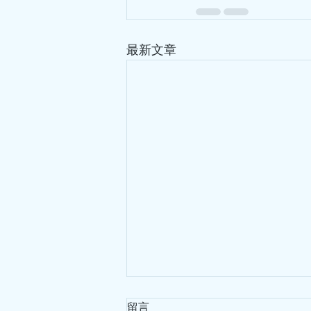
最新文章
hkacm
5月18日
讀畢需時 6 分鐘
你見過鬼嗎
三月的一天上午，陰雨濛濛，
幾次治療後，疼痛大大減輕，
之後再來求醫，那就太晚了，會
一雙舊拖鞋
留言