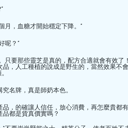
 
hkacm
7月3日
讀畢需時 1 分鐘
感冒後兩周出現
個月，血糖才開始穩定下降。” 
力、頭暈、胸悶
呢？” 
上心肌炎
以。只要那些靈芝是真的，配方合適就會有效了
感冒後兩周出現呼吸困難、乏
次品，人工種植的說成是野生的，當然效果不會好
是患上心肌炎
。 
講究名牌，真是師奶本色。 
產品，的確讓人信任，放心消費，再怎麼貴都
產品都是貨真價實嗎？ 
hkacm
6月6日
讀畢需時 2 分鐘