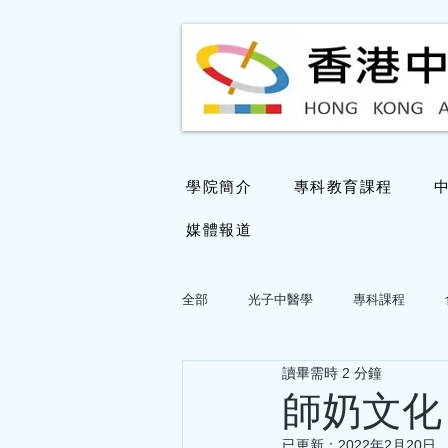
學院簡介
專科教育課程
媒體報道
全部
光子中醫學
專科課程
讀畢需時 2 分鐘
國醫大師鄧鐵濤教授學術思想專欄
師奶文化
已更新：
2022年2月20日