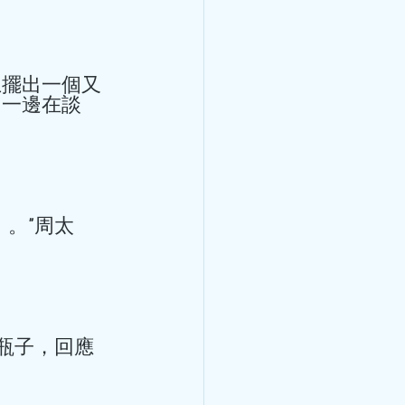
區悶痛，緊縮樣疼痛，並向
法呢？
上擺出一個又
，一邊在談
出席第24 屆亞
。”周太
進研討會並作主
紹心率變異性與心血
 屆亞洲鐘錶工商業促進研討會
瓶子，回應