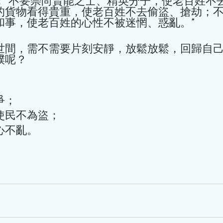
：“不要崇尚賢能之士、精英分子，使老百姓不
芒種夏至養生茶
的貨物看得貴重，使老百姓不去偷盜、搶劫；
和事，使老百姓的心性不被迷惘、惑亂。” 
血壓食療
世間，需不需要片刻安靜，放鬆放鬆，回歸自
芒種夏至養生茶飲、湯水，附
呢？ 
夏至，嶺南地區氣溫不斷上
飲凍飲、食雪糕、吹空調，
邪，易傷脾胃，濕困腸胃，
邪引起心火亢盛，易傷心陽
； 
季，濕熱交蒸經常令人煩躁
使民不為盜； 
因此，現階段養生的核心是
不亂。 
熱，往往起不到作用，須袪
種情況，以下將引本學院專
家參考。 養生茶 冬瓜荷葉薏米茶：冬瓜皮+荷葉+炒薏米，
hkacm
清暑熱、利水濕。炒薏米性
6月5日
讀畢需時 1 分鐘
者也可飲用。 竹蔗茅根馬蹄
社區公益活動|
除煩渴、清下焦濕熱，改善心
扁豆花茶：茯苓+白扁豆+菊
毒感染後心肌炎
合濕氣重、神困乏力、頭暈、胃口差。 家常