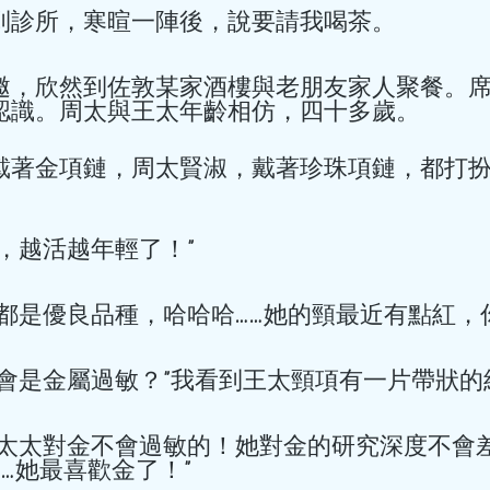
到診所，寒暄一陣後，說要請我喝茶。 
有一位33歲的男士，突然患
老年人才有的嗎？為什麼才三
邀，欣然到佐敦某家酒樓與老朋友家人聚餐。
的涵蓋範圍比較廣泛，那些
認識。周太與王太年齡相仿，四十多歲。 
病，是不對的。 冠心病是冠
而引起血管管腔狹窄或堵塞
死，最終導致的心臟病。除
戴著金項鏈，周太賢淑，戴著珍珠項鏈，都打
腔狹窄或閉塞也可以引起冠心
組織將它分為5大類：無症狀
病）、心絞痛、心肌梗死、
，越活越年輕了！” 
心臟病）、猝死。這5種臨床
hkacm
穩定型冠心病、急性冠狀動脈
2025年10月17日
讀畢需時 4
都是優良品種，哈哈哈……她的頸最近有點紅，你
因素分為：可改變的和不可
沒有三高，突然
有：高血壓、血脂異常、肥
食、過量飲酒等等。 不可改
會是金屬過敏？”我看到王太頸項有一片帶狀的
事？--- 認識
齡、家族史、感染病史（如
門螺旋桿菌等）。 千萬不要
(突然暈倒與心房
我太太對金不會過敏的！她對金的研究深度不會
人的常見病和多發病，處於
…她最喜歡金了！” 
活中，出現哪些情況，要及時
認識心律失常: 心房顫動。