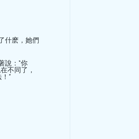
了什麽，她們
與講師馬穎林醫
醫藥針灸文化周
著說：“你
現在不同了，
” 
林醫師受邀於世界中醫藥針灸
 7:30am-8:00am 講座題
悸的學術思想和臨床體會 講
1日8:30am - 9:00am 講
失常的臨床經驗與體會 講