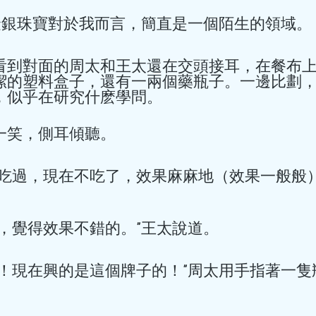
時，出現胸骨後疼痛或心前
嗎？保護心臟有什麼好的方
金銀珠寶對於我而言，簡直是一個陌生的領域。 
看到對面的周太和王太還在交頭接耳，在餐布
潔的塑料盒子，還有一兩個藥瓶子。一邊比劃
，似乎在研究什麽學問。 
一笑，側耳傾聽。 
hkacm
5小时前
讀畢需時 1 分鐘
莫飛智院長受邀請
前吃過，現在不吃了，效果麻麻地（效果一般般）
洲鐘錶工商業促
題演講 ---介
，覺得效果不錯的。”王太說道。 
管健康的關係
莫飛智院長受邀請出席第24
了！現在興的是這個牌子的！”周太用手指著一隻