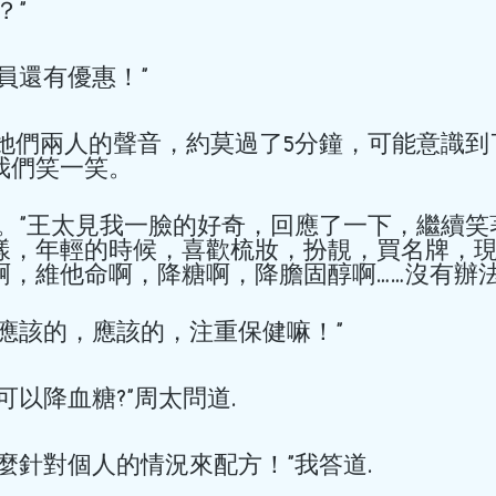
” 
員還有優惠！” 
hkacm
有她們兩人的聲音，約莫過了5分鐘，可能意識到
7月14日
讀畢需時 1 分鐘
我們笑一笑。 
院長莫飛智教授
師受邀於世界中
。”王太見我一臉的好奇，回應了一下，繼續笑
樣，年輕的時候，喜歡梳妝，扮靚，買名牌，
演講
，維他命啊，降糖啊，降膽固醇啊……沒有辦法！
院長莫飛智教授與講師馬穎
應該的，應該的，注重保健嘛！” 
文化周演講 日期：2026年7月31日
目：師承鄧鐵濤教授治療心動
以降血糖?”周太問道. 
者：莫飛智教授 日期：2026年7月3
座題目：健脾強心法治療心律
者：馬穎林醫師
麼針對個人的情況來配方！”我答道. 