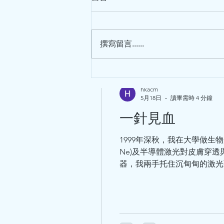
“叮……噹……”，門鈴響了，一位
瘦弱的婆婆，坐著輪椅，在兩個女
兒的陪同下，由女傭推進診所。
撰寫留言......
“早晨！……”醫務助理熱情地招呼
客人，請登記個人資料後，帶進診
室，女傭在候診室等候。 “早晨！
我能幫你們做什麽呢？”我望著婆
hkacm
婆和她的兩個女兒，問道。婆婆姓
5月18日
讀畢需時 4 分鐘
余，80歲。...
一針見血
1999年深秋，我在大學做生
Ne)及半導體激光對皮膚穿
器，我兩手托住沉甸甸的激光頭