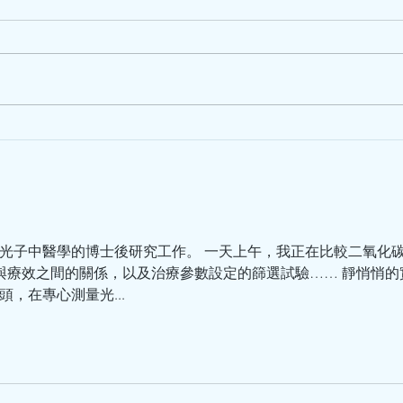
三月初的一天上午，有一位女士打
一月
電話到診所，說有急事諮詢。我趕
“教
緊給病人做完針灸治療，接聽電
看，
話。 “早晨！”我問候一聲。 “早
去看
晨，莫教授！我想諮詢一下爸爸的
樣？
病情。” “好的，請講。” “我爸爸58
太因
歲，兩個月前，突然間全身無力，
專家
行走困難，食嘢、吞嘢都好難（咀
一直來
嚼、吞咽都很困難），醫...
物光子中醫學的博士後研究工作。 一天上午，我正在比較二氧化碳激
透與療效之間的關係，以及治療參數設定的篩選試驗…… 靜悄悄
，在專心測量光...