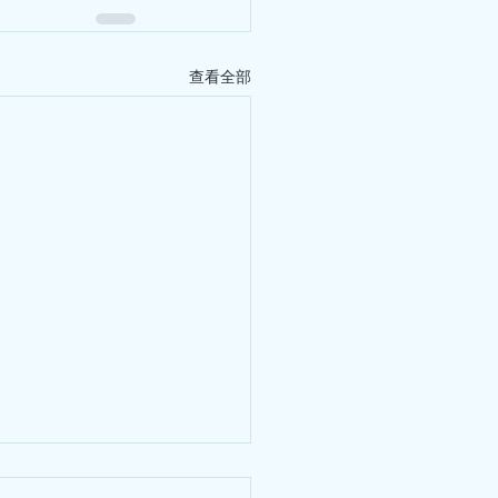
茯苓+芡實，健脾補氣、解毒
理
海帶瘦肉湯：清熱解暑、利水
合瘦肉湯：蓮子清心火、安心
520」社區公益茶聚活動在香港
查看全部
莫飛智教授應邀出席，並擔任
坊帶來專業的中醫健康知識分
民關注的健康議題，以淺白易
常養護方法，強調中醫「治未
提升健康意識、掌握實用保健
引起的頸肩背腰部疼痛，經過
做好保健，不要等到患了大病
的三月（一）