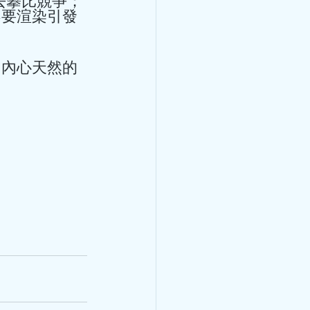
去攀比競爭；
飲、湯水，附高
不要渲染引發
己內心天然的
高血壓食療 6月將仍來芒種及
升、降雨增多，加上大眾喜歡
致寒濕熱交織。寒濕皆為陰
干擾脾胃功能。另一方面，熱
，出汗多則易傷及心陰。在夏
、心憋、頭暈、失眠、乏力。
健脾袪濕、清心除煩。單憑清
濕、清暑清才有效果。針對這
家王清海教授的推薦方，供大
質偏溫，不傷脾胃，脾胃寒涼
茶：經典嶺南涼茶，清心火、
莫飛智教授主講病
煩、小便黃、咽喉乾。 茯苓
花，健脾化濕、輕清頭目，適
防護、心臟保
靚湯 五指毛桃