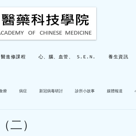
中醫進修課程
心、腦、血管、 S.E.N.
養生資訊
食療
病症
新冠病毒研討
診所小故事
媒體報道
hkacm
2025年10月28日
讀畢需時 2
心血管病專科答疑
三十幾歲也會有
（二）
嗎？