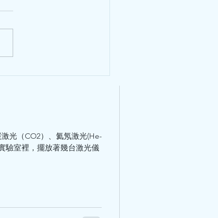
初，羅朋友打電話給我，說：
授，我想帶太太來，請幫看
調理調理。” “哦，我不是介紹
某某教授了嗎？現在情況怎麼
”我問。 記憶中，4年前他太
患胃癌，我曾介紹看某某腫瘤
，一邊看西醫，一邊看中醫，
都在治療。 ……...
光（CO2）、氦氖激光(He-
的實驗室裡，擺放著幾台激光儀