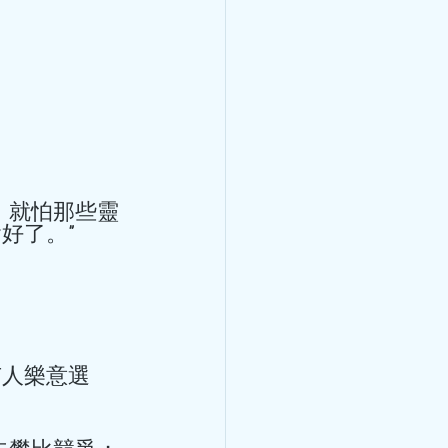
呼吸困難、乏
痛？ 很可能是患
！就怕那些靈
力、頭暈、胸悶痛？ 很可能
了。” 
有人樂意選