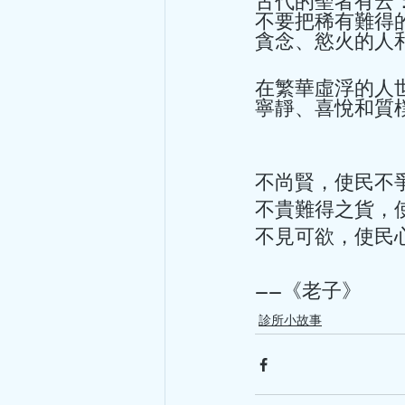
古代的聖者有云
不要把稀有難得
貪念、慾火的人
在繁華虛浮的人
寧靜、喜悅和質樸
不尚賢，使民不爭
不貴難得之貨，
不見可欲，使民心
——《老子》 
診所小故事