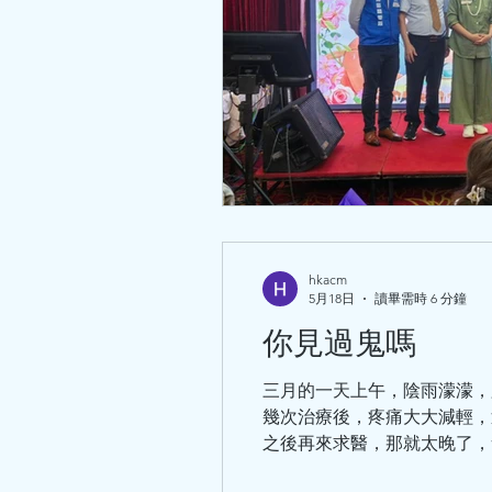
hkacm
5月18日
讀畢需時 6 分鐘
你見過鬼嗎
三月的一天上午，陰雨濛濛，
幾次治療後，疼痛大大減輕，
之後再來求醫，那就太晚了，會