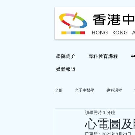
學院簡介
專科教育課程
媒體報道
全部
光子中醫學
專科課程
讀畢需時 1 分鐘
國醫大師鄧鐵濤教授學術思想專欄
心電圖及
已更新：
2023年8月24日