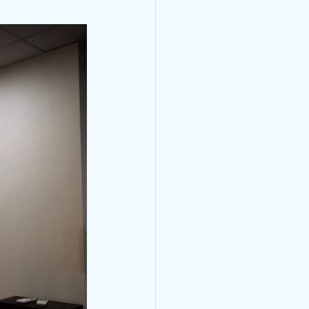
了冠心病暈倒了，冠心病不是
十幾歲就有冠心病？ 冠心病
以為只有老年人才會患冠心
狀動脈血管發生粥樣硬化，從
而造成心肌缺血、缺氧或者壞
此之外，炎症栓塞導致血管管
病。 關於冠心病，世界衛生
心肌缺血（也叫隱匿性冠心
缺血性心力衰竭（也叫缺血性
類型，在臨床中還可以分為：
綜合徵。 引發冠心病的危險
 分鐘
改變的兩種。其中可改變因素
暈倒，是怎麼回
胖、高血糖、吸煙、不合理膳
變的危險因素有：性別、年
心律失常與心房顫動
巨細胞病毒、肺炎衣原體、幽
小看冠心病，冠心病是中老年
顫動)
這個年齡階段的人，在日常生
就醫呢？ 勞累或工作緊張
萬一有了房顫，有什麼治療方法