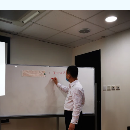
有一位33歲的男士，突然患
老年人才有的嗎？為什麼才三
的涵蓋範圍比較廣泛，那些
病，是不對的。 冠心病是冠
而引起血管管腔狹窄或堵塞
死，最終導致的心臟病。除
腔狹窄或閉塞也可以引起冠心
組織將它分為5大類：無症狀
病）、心絞痛、心肌梗死、
心臟病）、猝死。這5種臨床
hkacm
穩定型冠心病、急性冠狀動脈
2025年10月17日
讀畢需時 4
因素分為：可改變的和不可
沒有三高，突然
有：高血壓、血脂異常、肥
食、過量飲酒等等。 不可改
事？--- 認識
齡、家族史、感染病史（如
門螺旋桿菌等）。 千萬不要
(突然暈倒與心房
人的常見病和多發病，處於
活中，出現哪些情況，要及時
認識心律失常: 心房顫動。