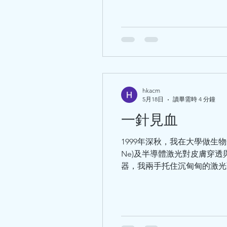
hkacm
5月18日
讀畢需時 4 分鐘
一針見血
1999年深秋，我在大學做生
Ne)及半導體激光對皮膚穿
器，我兩手托住沉甸甸的激光頭