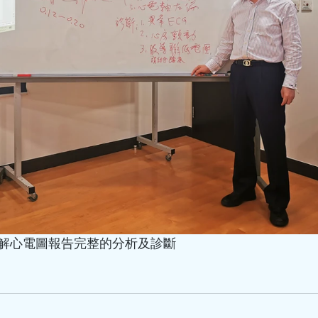
hkacm
7月14日
讀畢需時 1 分鐘
院長莫飛智教授
師受邀於世界中
演講
院長莫飛智教授與講師馬穎
文化周演講 日期：2026年7月31日
目：師承鄧鐵濤教授治療心動
解心電圖報告完整的分析及診斷
者：莫飛智教授 日期：2026年7月3
座題目：健脾強心法治療心律
者：馬穎林醫師