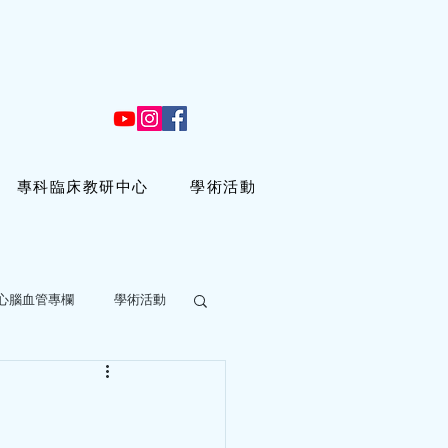
專科臨床教研中心
學術活動
心腦血管專欄
學術活動
 分鐘
冠心病，是真的