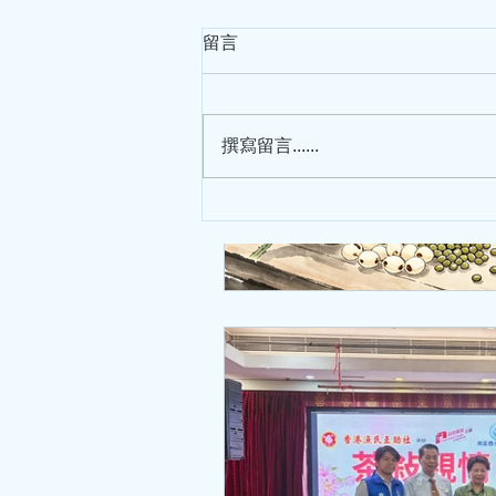
中西醫協作針灸治療兒童腦病
留言
（SEN）專科文憑課程
中西醫協作 針灸治療兒童腦病
（SEN）專科文憑課程 有特殊教
撰寫留言......
育需要（Special Educational
Needs, SEN）的學生是指在學習
上面臨困難並需要特別教育支援的
學生，他們在認知、情緒、行為、
社交和人際溝通等方面發展上遇到
障礙。...