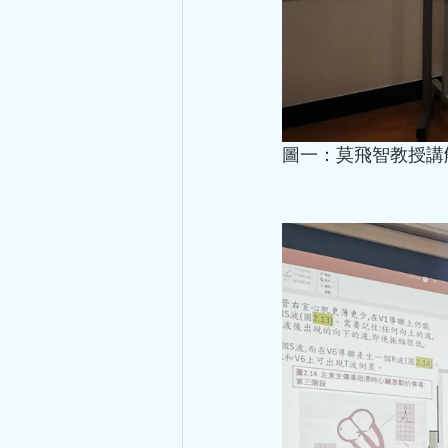
圖一：莫飛智教授講