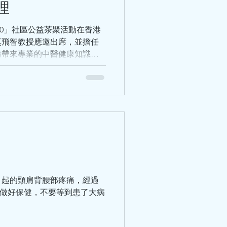
茯苓+芡實，健脾補氣、解毒
理
海帶瘦肉湯：清熱解暑、利水
合瘦肉湯：蓮子清心火、安心
520」社區公益茶聚活動在香港
莫飛智教授應邀出席，並擔任
坊帶來專業的中醫健康知識分
民關注的健康議題，以淺白易
常養護方法，強調中醫「治未
提升健康意識、掌握實用保健
引起的頸肩背腰部疼痛，經過
做好保健，不要等到患了大病