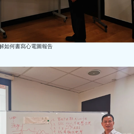
時，出現胸骨後疼痛或心前
嗎？保護心臟有什麼好的方
解如何書寫心電圖報告
hkacm
3小时前
讀畢需時 1 分鐘
莫飛智院長受邀請
洲鐘錶工商業促
題演講 ---介
管健康的關係
莫飛智院長受邀請出席第24