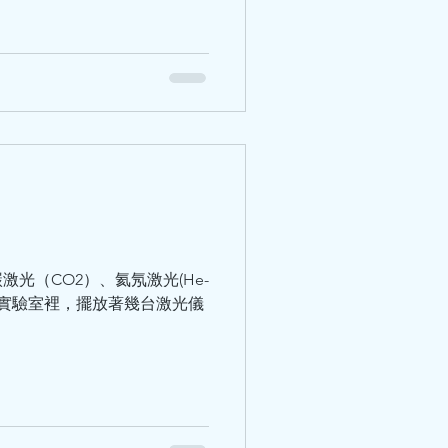
光（CO2）、氦氖激光(He-
的實驗室裡，擺放著幾台激光儀