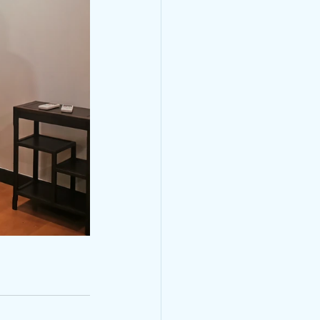
與講師馬穎林醫
醫藥針灸文化周
林醫師受邀於世界中醫藥針灸
 7:30am-8:00am 講座題
悸的學術思想和臨床體會 講
1日8:30am - 9:00am 講
失常的臨床經驗與體會 講