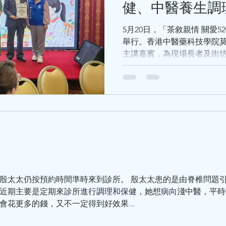
土茯苓豬骨湯：五指毛桃+土
健、中醫養生調
祛濕，緩解四肢困重。 冬瓜
消腫，清淡不油膩。 蓮子百
5月20日，「茶敘親情 關愛
神，百合滋陰養肺，適
舉行。香港中醫藥科技學院
主講嘉賓，為現場長者及街
享。 活動上，莫飛智教授圍繞病毒感染後心肌炎防護、心
臟保健、中醫養生調理等市
懂的方式講解預防要點與日
病」的重要理念，幫助居民
知識。
殷太太仍按預約時間準時來到診所。 殷太太患的是由脊椎問題
近期主要是定期來診所進行調理和保健，她想病向淺中醫，平時
花更多的錢，又不一定得到好效果...