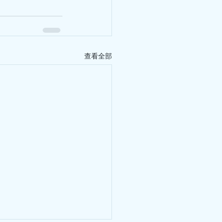
呼吸困難、乏
查看全部
痛？ 很可能是患
力、頭暈、胸悶痛？ 很可能