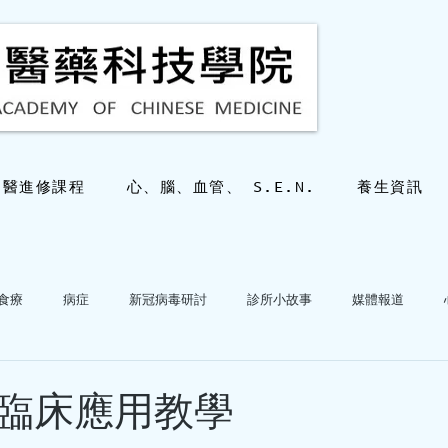
中醫進修課程
心、腦、血管、 S.E.N.
養生資訊
食療
病症
新冠病毒研討
診所小故事
媒體報道
hkacm
2025年10月28日
讀畢需時 2
心血管病專科答疑
三十幾歲也會有
臨床應用教學
嗎？