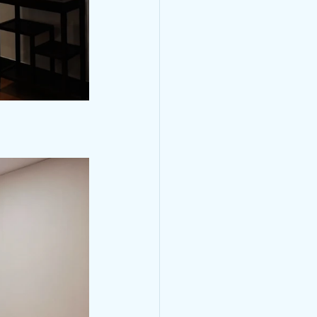
區悶痛，緊縮樣疼痛，並向
法呢？
出席第24 屆亞
進研討會並作主
紹心率變異性與心血
 屆亞洲鐘錶工商業促進研討會