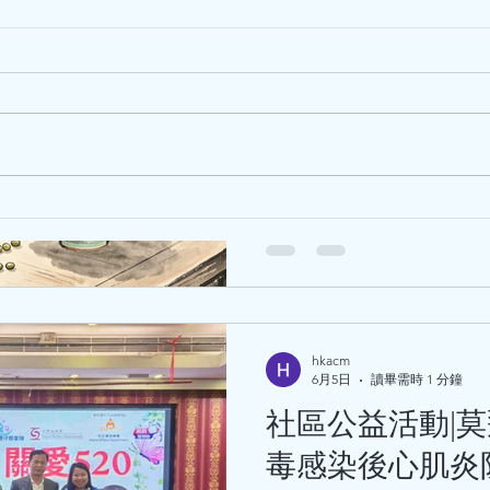
芒種夏至養生茶
血壓食療
芒種夏至養生茶飲、湯水，附
夏至，嶺南地區氣溫不斷上
飲凍飲、食雪糕、吹空調，
中醫
邪，易傷脾胃，濕困腸胃，
香港中醫藥科技學院2023屆畢
邪引起心火亢盛，易傷心陽
業典禮 - 2023.5.31
季，濕熱交蒸經常令人煩躁
因此，現階段養生的核心是
熱，往往起不到作用，須袪
種情況，以下將引本學院專
家參考。 養生茶 冬瓜荷葉薏米茶：冬瓜皮+荷葉+炒薏米，
hkacm
清暑熱、利水濕。炒薏米性
6月5日
讀畢需時 1 分鐘
者也可飲用。 竹蔗茅根馬蹄
社區公益活動|
除煩渴、清下焦濕熱，改善心
扁豆花茶：茯苓+白扁豆+菊
毒感染後心肌炎
合濕氣重、神困乏力、頭暈、胃口差。 家常