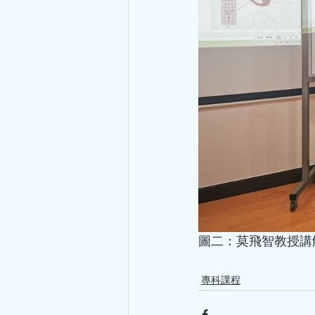
圖二：莫飛智教授講
專科課程