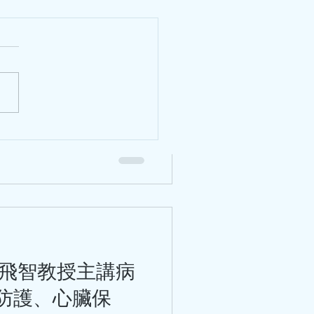
飲、湯水，附高
高血壓食療 6月將仍來芒種及
升、降雨增多，加上大眾喜歡
致寒濕熱交織。寒濕皆為陰
心臟專科班學習剪影
干擾脾胃功能。另一方面，熱
，出汗多則易傷及心陰。在夏
、心憋、頭暈、失眠、乏力。
健脾袪濕、清心除煩。單憑清
濕、清暑清才有效果。針對這
家王清海教授的推薦方，供大
質偏溫，不傷脾胃，脾胃寒涼
茶：經典嶺南涼茶，清心火、
莫飛智教授主講病
煩、小便黃、咽喉乾。 茯苓
花，健脾化濕、輕清頭目，適
防護、心臟保
靚湯 五指毛桃