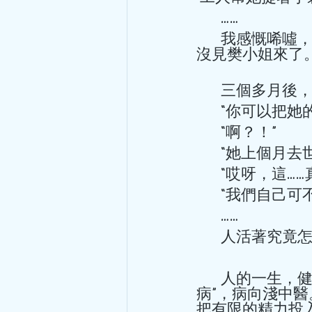
       …… 
       我感慨唏噓，深深地同情她，默默地祈禱，祈求神靈保佑她。此後，再也
沒見樊小姐來了。
       
       “你
       “啊？！” 
       “她上個月
       “哎
hkacm
5月18日
讀畢需時 6 分鐘
       “
       …… 
你見過鬼嗎
       人
三月的一天上午，陰雨濛濛，
幾次治療後，疼痛大大減輕，
       人的一生，健康的時候，應該注意保健，保持健康的狀態，這叫“治未
之後再來求醫，那就太晚了，會
病”，病向淺中
把有限的精力投