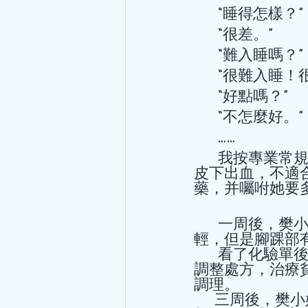
       “睡得怎樣？” 
       “很差。” 
       “難入睡嗎？” 
       “
       “好點嗎？” 
       “不怎麼好。” 
       …… 
       我按專業常規“望聞問切”後，看到她前臂及下肢的皮膚有幾處瘀斑，屬於
皮下出血，不適
藥，并囑咐她要多
       一周後，樊小姐的臉色好轉很多，心情也好了一些，腳痛和頸肩痛明顯減
輕，但是腳踝部
       看了化驗單後，得知血色素、血紅蛋白、血小板的指數都顯著降低。於是
調整處方，治療
調理。 
      三周後，樊小姐由兩個工人陪同一起來，拿來了最近複查的化驗單，很高