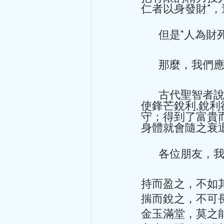
仁者以身發財”
       但
       那
hkacm
       古代聖智者說：“持續不斷地盛滿容器而盈溢,不如適可而止；千錘百煉而
5月18日
讀畢需時 4 分鐘
使鋒芒銳利,銳
守；得到了富貴
一針見血
身體就會隨之衰退
1999年深秋，我在大學做生
       各位
Ne)及半導體激光對皮膚穿
器，我兩手托住沉甸甸的激光頭
持而盈之，不如其
揣而銳之，不可長
金玉滿堂，莫之能