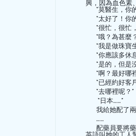
興，因為血色素
       “莫
       “太好
       “很
       “哦？為甚麼
       “
       “
       “
       “
       “已
       “去哪裡呢？” 
        “日本……” 
       我給
       …… 
       配藥員要將藥交給樊小姐，樊小姐坐在候診沙發上，取出Master  Card，用
英語叫她的工人