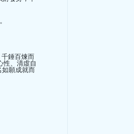
。 
心性、清虛自
名如願成就而
光（CO2）、氦氖激光(He-
的實驗室裡，擺放著幾台激光儀