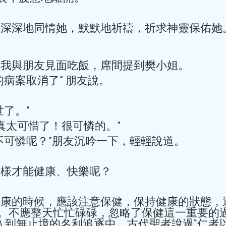
土茯苓豬骨湯：五指毛桃+土
健、中醫養生調
祛濕，緩解四肢困重。 冬瓜
消腫，清淡不油膩。 蓮子百
5月20日，「茶敘親情 關愛
 
神，百合滋陰養肺，適
舉行。香港中醫藥科技學院
主講嘉賓，為現場長者及街
三個多月後，我與朋友見面吃飯，席間提到樊小姐。 
享。 活動上，莫飛智教授圍繞病毒感染後心肌炎防護、心
可以把她的病案取消了” 朋友說。 
臟保健、中醫養生調理等市
懂的方式講解預防要點與日
病」的重要理念，幫助居民
去世了。” 
知識。
呀，這……真太可惜了！很可憐的。” 
我們自己可不可憐呢？”朋友沉吟一下，輕輕說道。 
活著究竟怎樣才能健康、快樂呢？ 
殷太太仍按預約時間準時來到診所。 殷太太患的是由脊椎問題
近期主要是定期來診所進行調理和保健，她想病向淺中醫，平時
花更多的錢，又不一定得到好效果...
醫。不應整天忙忙碌碌，忽略了保健這一重要的
入到無止境的名利追逐中。古代聖者說過“仁者