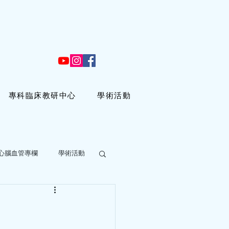
專科臨床教研中心
學術活動
心腦血管專欄
學術活動
 分鐘
冠心病，是真的