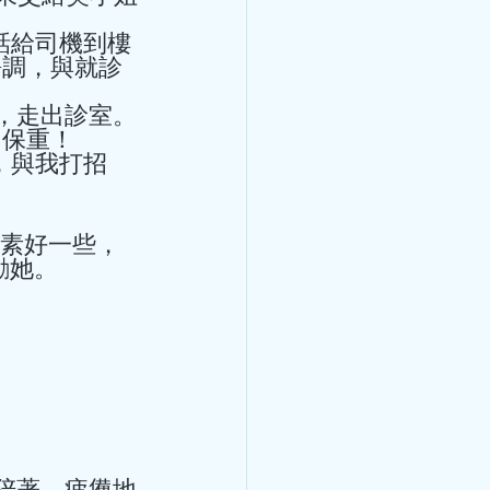
語調，與就診
呼吸困難、乏
保重！ 
痛？ 很可能是患
力、頭暈、胸悶痛？ 很可能
她。 