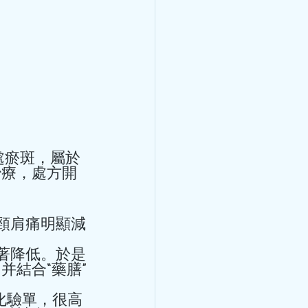
區悶痛，緊縮樣疼痛，並向
法呢？
出席第24 屆亞
治療，處方開
進研討會並作主
紹心率變異性與心血
 屆亞洲鐘錶工商業促進研討會
結合“藥膳”