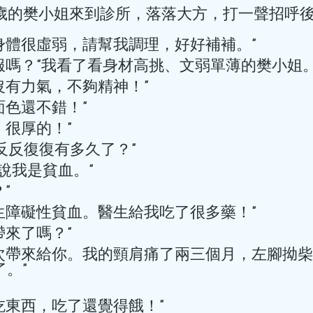
有一位33歲的男士，突然患
老年人才有的嗎？為什麼才三
教授，我的身體很虛弱，請幫我調理，好好補補。” 
的涵蓋範圍比較廣泛，那些
“有甚麽不舒服嗎？”我看了看身材高挑、文弱單薄的樊小姐。
病，是不對的。 冠心病是冠
天頭暈，沒有力氣，不夠精神！” 
而引起血管管腔狹窄或堵塞
死，最終導致的心臟病。除
我看你面色還不錯！” 
腔狹窄或閉塞也可以引起冠心
化妝的，很厚的！” 
組織將它分為5大類：無症狀
？……頭暈反反復復有多久了？” 
病）、心絞痛、心肌梗死、
了。醫生說我是貧血。” 
心臟病）、猝死。這5種臨床
hkacm
穩定型冠心病、急性冠狀動脈
？” 
2025年10月17日
讀畢需時 4
因素分為：可改變的和不可
做過，是再生障礙性貧血。醫生給我吃了很多藥！” 
沒有三高，突然
有：高血壓、血脂異常、肥
化驗單帶來了嗎？” 
食、過量飲酒等等。 不可改
事？--- 認識
齡、家族史、感染病史（如
。” 
門螺旋桿菌等）。 千萬不要
(突然暈倒與心房
人的常見病和多發病，處於
好。很想吃東西，吃了還覺得餓！” 
活中，出現哪些情況，要及時
認識心律失常: 心房顫動。