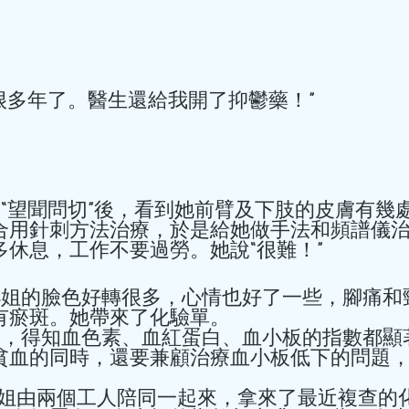
時，出現胸骨後疼痛或心前
嗎？保護心臟有什麼好的方
很難入睡！很多年了。醫生還給我開了抑鬱藥！” 
hkacm
1天前
讀畢需時 1 分鐘
莫飛智院長受邀請
合用針刺方法治療，於是給她做手法和頻譜儀
休息，工作不要過勞。她說“很難！” 
洲鐘錶工商業促
題演講 ---介
有瘀斑。她帶來了化驗單。 
管健康的關係
莫飛智院長受邀請出席第24
貧血的同時，還要兼顧治療血小板低下的問題，并