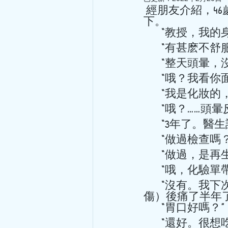
 經朋友介紹，46歲的樊小姐來到診所，落落大方，打一聲招呼後，施施然坐
下。 
       “
       
       “整
       “哦？
       “我是
       “哦
       “3年
       “做過檢查嗎
       “
       “哦，
       “沒有。我下次帶來給你。我的頸肩痛了兩三個月，左腳拗柴（腳踝扭
傷）後痛了半年了
       “胃口好嗎？” 
       “還