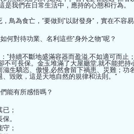
，這是我們在日常生活中，應持的心態和行為。 
是“人為財死，鳥為食亡，”要做到“以財發身”，實在不容易
麼，我們應如何對待功業、名利這些“身外之物”呢？ 
利卻不可長保。金玉堆滿了大屋廳堂,就不能把持
而滋生驕恣、傲慢,必然會留下禍患、災難；功
、毀敗，這是天地自然的規律和法則。”  
物光子中醫學的博士後研究工作。 一天上午，我正在比較二氧化碳激
朋友，我們能有所感悟嗎？ 
透與療效之間的關係，以及治療參數設定的篩選試驗…… 靜悄悄
，在專心測量光...
已； 
保。 
守； 