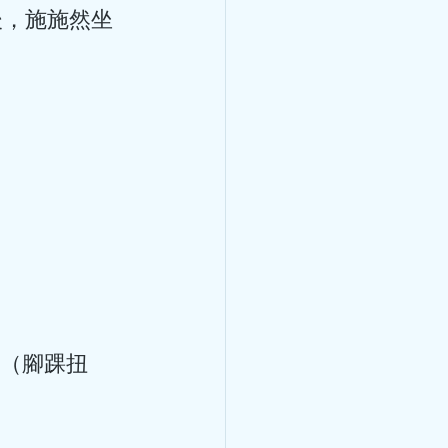
了冠心病暈倒了，冠心病不是
十幾歲就有冠心病？ 冠心病
以為只有老年人才會患冠心
 
狀動脈血管發生粥樣硬化，從
而造成心肌缺血、缺氧或者壞
此之外，炎症栓塞導致血管管
病。 關於冠心病，世界衛生
心肌缺血（也叫隱匿性冠心
缺血性心力衰竭（也叫缺血性
類型，在臨床中還可以分為：
綜合徵。 引發冠心病的危險
 分鐘
改變的兩種。其中可改變因素
暈倒，是怎麼回
胖、高血糖、吸煙、不合理膳
變的危險因素有：性別、年
心律失常與心房顫動
巨細胞病毒、肺炎衣原體、幽
小看冠心病，冠心病是中老年
顫動)
這個年齡階段的人，在日常生
就醫呢？ 勞累或工作緊張
萬一有了房顫，有什麼治療方法