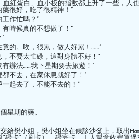
、血紅蛋白、血小板的指數都上升了一些，人也
醫生，你的藥很好，吃了很精神！” 
了！你的工作忙嗎？” 
忙，很忙，有時候真的不想做了！” 
hkacm
？” 
7月14日
讀畢需時 1 分鐘
我是做珠寶生意的。唉，很累，做人好累！……” 
院長莫飛智教授
你應該多休息，不要太忙碌，這對身體不好！” 
師受邀於世界中
是的，但是沒有辦法……我下星期要去旅遊！” 
演講
啊？最好哪裡都不去，在家休息就好了！” 
經約好客戶一起去了，不能不去的！” 
院長莫飛智教授與講師馬穎
文化周演講 日期：2026年7月31日
目：師承鄧鐵濤教授治療心動
她配了兩個星期的藥。 
者：莫飛智教授 日期：2026年7月3
座題目：健脾強心法治療心律
者：馬穎林醫師
幫“碌卡”（刷卡）。碌完卡，工人幫拿收費單過