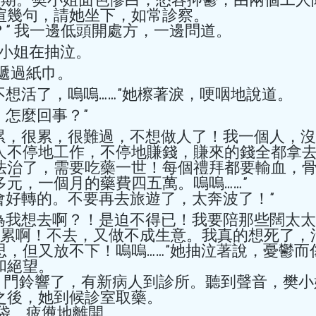
芒種夏至養生茶
幾句，請她坐下，如常診察。  
旅遊開心吧？” 我一邊低頭開處方，一邊問道。 
血壓食療
嗯……”樊小姐在抽泣。 
芒種夏至養生茶飲、湯水，附
了？”我遞過紙巾。 
夏至，嶺南地區氣溫不斷上
莫醫生，我不想活了，嗚嗚……”她檫著淚，哽咽地說道。 
飲凍飲、食雪糕、吹空調，
別傷心，怎麼回事？” 
邪，易傷脾胃，濕困腸胃，
邪引起心火亢盛，易傷心陽
人不停地工作，不停地賺錢，賺來的錢全都拿
季，濕熱交蒸經常令人煩躁
法治了，需要吃藥一世！每個禮拜都要輸血，
因此，現階段養生的核心是
元，一個月的藥費四五萬。嗚嗚……” 
熱，往往起不到作用，須袪
耐心治療，會好轉的。不要再去旅遊了，太奔波了！” 
種情況，以下將引本學院專
家參考。 養生茶 冬瓜荷葉薏米茶：冬瓜皮+荷葉+炒薏米，
好累啊！不去，又做不成生意。我真的想死了，
hkacm
清暑熱、利水濕。炒薏米性
6月5日
讀畢需時 1 分鐘
思，但又放不下！嗚嗚……”她抽泣著說，憂鬱而
者也可飲用。 竹蔗茅根馬蹄
絕望。 
社區公益活動|
除煩渴、清下焦濕熱，改善心
扁豆花茶：茯苓+白扁豆+菊
之後，她到候診室取藥。 
毒感染後心肌炎
合濕氣重、神困乏力、頭暈、胃口差。 家常
袋，疲憊地離開。 