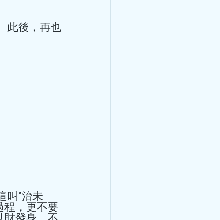
茯苓+芡實，健脾補氣、解毒
理
海帶瘦肉湯：清熱解暑、利水
合瘦肉湯：蓮子清心火、安心
520」社區公益茶聚活動在香港
莫飛智教授應邀出席，並擔任
坊帶來專業的中醫健康知識分
民關注的健康議題，以淺白易
常養護方法，強調中醫「治未
提升健康意識、掌握實用保健
引起的頸肩背腰部疼痛，經過
做好保健，不要等到患了大病
過程，更不要
以財發身，不