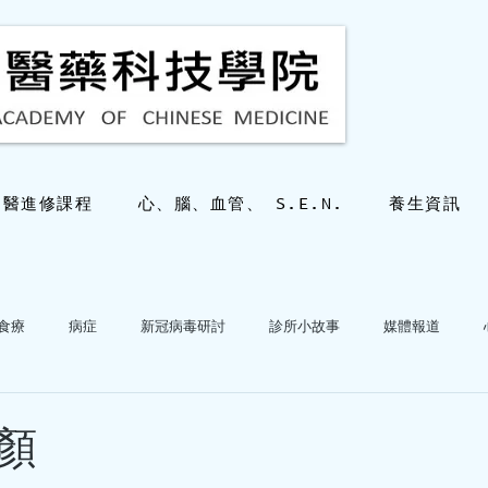
中醫進修課程
心、腦、血管、 S.E.N.
養生資訊
食療
病症
新冠病毒研討
診所小故事
媒體報道
hkacm
2025年10月28日
讀畢需時 2
心血管病專科答疑
三十幾歲也會有
顏
嗎？