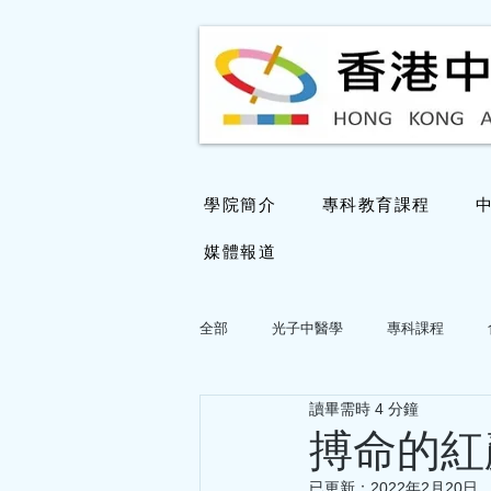
學院簡介
專科教育課程
媒體報道
全部
光子中醫學
專科課程
讀畢需時 4 分鐘
國醫大師鄧鐵濤教授學術思想專欄
搏命的紅
已更新：
2022年2月20日