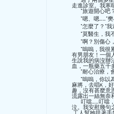
走進診室。我寒暄
       “
       “嗯、
       “怎麼
       “
       “啊？
       “嗚嗚，我很累，很累，很難過，不想做人了！我一個人，沒有老公，沒
有男朋友！一個
生說我的病沒辦
血，一瓶藥五千多
       “
       “嗚嗚，你以為我想去啊？！是迫不得已！我要陪那些闊太太坐飛機，打
麻將，去唱K，
趣，沒有甚麼意
流露出一絲無奈和
       叮噹……叮噹，門鈴響了，有新病人到診所。聽到聲音，樊小姐止住哭
泣。我安慰幾句
 工人幫她提著手