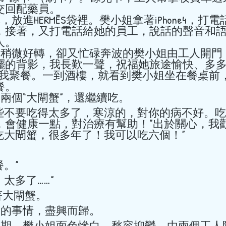
交回配藥員。 
hkacm
7月3日
讀畢需時 1 分鐘
，接著，又打電話給她的員工，說話的聲音和
。  
感冒後兩周出現
擺的背影，我長歎一聲，祝福她旅途愉快、多多
力、頭暈、胸悶
上心肌炎
。 
到她吃了兩個“大閘蟹”，還繼續吃。 
感冒後兩周出現呼吸困難、乏
是患上心肌炎
，會健康一點，對治療有幫助！”出於關心，我勸
我就是喜歡吃大閘蟹，很多年了！我可以吃六個！” 
一餐。” 
六個！太多了……” 
繼續吃著大閘蟹。 
hkacm
和朋友談別的事情，盡興而歸。 
6月6日
讀畢需時 2 分鐘