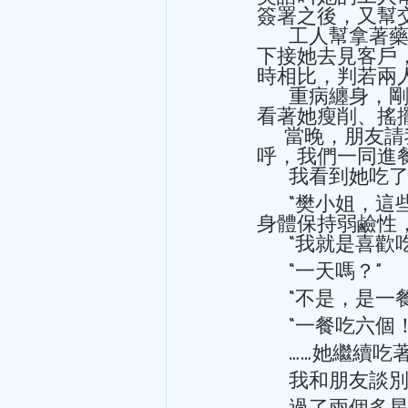
簽署之後，又幫
       工人幫拿著藥，放進HERMĒS袋裡。樊小姐拿著iPhone4，打電話給司機到樓
下接她去見客戶
時相比，判若兩人
       重病纏身，剛稍微好轉，卻又忙碌奔波的樊小姐由工人開門，走出診室。
看著她瘦削、搖
      當晚，朋友請我聚餐。一到酒樓，就看到樊小姐坐在餐桌前，與我打招
呼，我們一同進餐
       我看
       “樊小姐，這些不要吃得太多了，寒涼的，對你的病不好。吃素好一些，
身體保持弱鹼性
       “
       “一天嗎？” 
       “不是，是
       “一餐吃
       ……她
       我
       過了兩個多星期。樊小姐面色慘白，愁容抑鬱，由兩個工人陪著，疲憊地