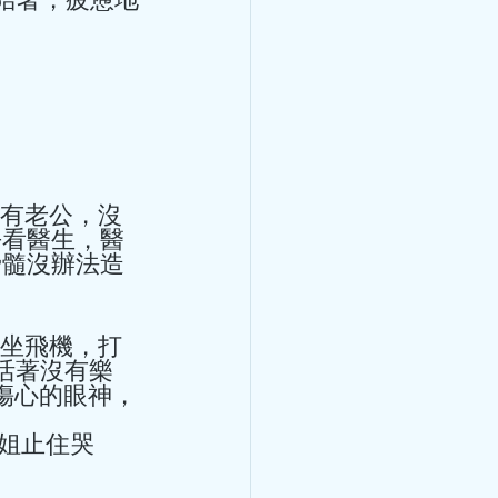
飲、湯水，附高
高血壓食療 6月將仍來芒種及
升、降雨增多，加上大眾喜歡
致寒濕熱交織。寒濕皆為陰
干擾脾胃功能。另一方面，熱
，出汗多則易傷及心陰。在夏
去看醫生，醫
、心憋、頭暈、失眠、乏力。
骨髓沒辦法造
健脾袪濕、清心除煩。單憑清
濕、清暑清才有效果。針對這
家王清海教授的推薦方，供大
活著沒有樂
質偏溫，不傷脾胃，脾胃寒涼
傷心的眼神，
茶：經典嶺南涼茶，清心火、
莫飛智教授主講病
煩、小便黃、咽喉乾。 茯苓
花，健脾化濕、輕清頭目，適
防護、心臟保
靚湯 五指毛桃