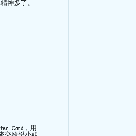
精神多了。 
與講師馬穎林醫
醫藥針灸文化周
林醫師受邀於世界中醫藥針灸
 7:30am-8:00am 講座題
悸的學術思想和臨床體會 講
1日8:30am - 9:00am 講
失常的臨床經驗與體會 講
來交給樊小姐