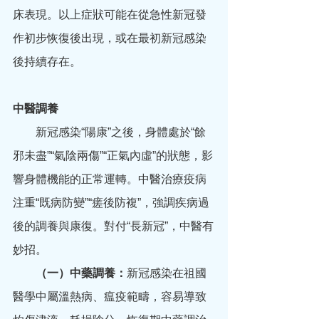
床表現。以上症狀可能在從急性新冠發
作初步恢復後出現，或在最初新冠感染
後持續存在。
中醫調養
　　新冠感染“陽康”之後，身體處於“餘
邪未盡”“氣陰兩傷”“正氣內虛”的狀態，影
響身體機能的正常運轉。中醫治療疫病
注重“既病防變”“瘥後防複”，強調疾病過
後的調養與康復。對付“長新冠”，中醫有
妙招。
（一）中藥調養：
新冠感染在祖國
醫學中屬溫熱病、瘟疫範疇，容易導致