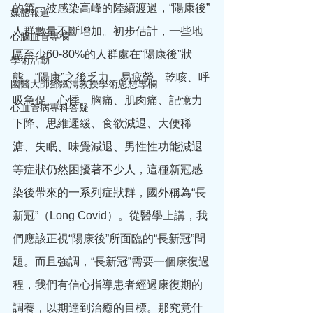
的第一波感染高峰的陸續渡過，“陽康後”
媒體報道
人群數量不斷增加。初步估計，一些地
心腦血管專欄
區至少60-80%的人群處在“陽康後”狀
學術活動
態。“陽康”之後乏力、易疲勞、乾咳、呼
國醫大師鄧鐵濤教授學術思想專欄
吸急促、心悸、胸痛、肌肉痛、記憶力
心血管病專科答疑
下降、思維遲緩、食欲減退、大便稀
溏、失眠、味覺減退、男性性功能減退
等症狀仍然困擾著不少人，這種新冠感
染後帶來的一系列症狀群，國外稱為“長
新冠”（Long Covid）。從醫學上講，我
們應該正視“陽康後”所面臨的“長新冠”問
題。而且強調，“長新冠”需要一個康復過
程，我們有信心指導患者經過康復期的
調養，以期達到治癒的目標。那究竟什