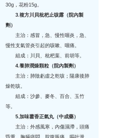
30g，花粉15g。
　　3.複方川貝枇杷止咳露（院內製
劑）
　　主治：感冒，急、慢性咽炎，急、
慢性支氣管炎引起的咳嗽、咽痛。
　　組成：川貝、枇杷葉、前胡等。
　　4.養肺潤燥顆粒（院內製劑）
　　主治：肺陰虧虛之乾咳；陽康後肺
燥乾咳。
　　組成：沙參、麥冬、百合、玉竹
等。
　　5.加味藿香正氣丸（中成藥）
　　主治：外感風寒，內傷濕滯，頭痛
昏重，胸膈痞悶，脘腹脹痛，嘔吐泄