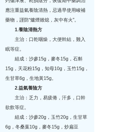
灼傷津液、耗損陰分，恢復期中藥調治
應注重益氣養陰清熱，忌過早使用峻補
藥物，謹防“爐煙雖熄，灰中有火”。
　　1.養陰清熱方
　　主治：口乾咽燥，大便幹結，難入
眠等症。
　　組成：沙參15g，麥冬15g，石斛
15g，天花粉15g，知母10g，玉竹15g，
生甘草6g，生地黃15g。
　　2.益氣養陰方
　　主治：乏力，易疲倦，汗多，口幹
欲飲等症。
　　組成：沙參20g，玉竹20g，生甘草
6g，冬桑葉10g，麥冬15g，炒扁豆