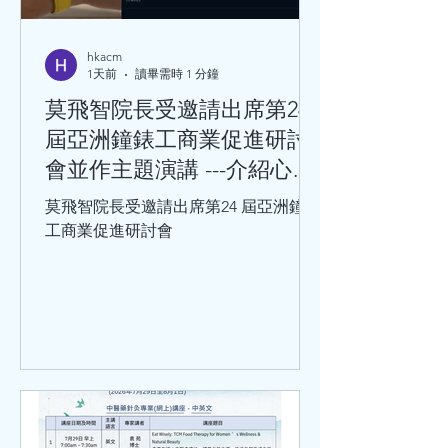
hkacm
1天前
讀畢需時 1 分鐘
莫飛智院長受邀請出席第24
屆亞洲鐘錶工商業促進研討
會並作主題演講 ---介紹心率
變異性與心血管健康的關係
莫飛智院長受邀請出席第24 屆亞洲鐘錶
工商業促進研討會