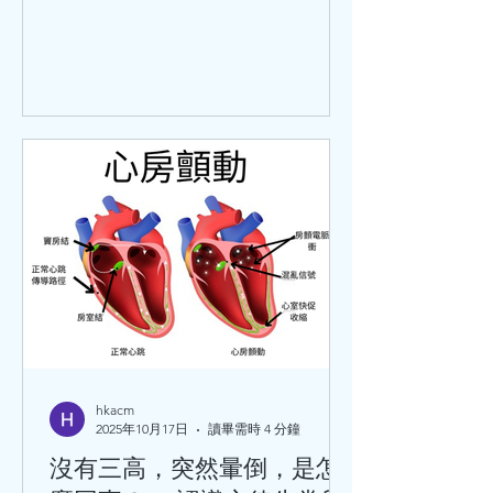
人才會患冠心病，是不對的。 冠心病是
冠狀動脈血管發生粥樣硬化，從而引起
血管管腔狹窄或堵塞而造成心肌缺血、
缺氧或者壞死，最終導致的心臟病。除
此之外，炎症栓塞導致血管管腔狹窄或
閉塞也可以引起冠心病。 關於冠心病，
世界衛生組織將它分為5大類：無症狀
心肌缺血（也叫隱匿性冠心病）、心絞
痛、心肌梗死、缺血性心力衰竭（也叫
缺血性心臟病）、猝死。這5種臨床類
型，在臨床中還可以分為：穩定型冠心
病、急性冠狀動脈綜合徵。 引發冠心病
的危險因素分為：可改變的和不可改變
的兩種。其中可改變因素有：高血壓、
血脂異常、肥胖、高血糖、吸煙、不合
理膳食、過量飲酒等等。 不可改變的危
hkacm
2025年10月17日
讀畢需時 4 分鐘
險因素有：性別、年齡、家族史、感染
病史（如巨細胞病毒、肺炎衣原體、幽
沒有三高，突然暈倒，是怎
門螺旋桿菌等）。 千萬不要小看冠心