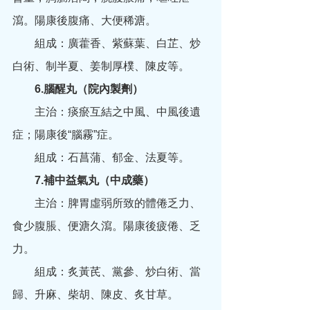
瀉。陽康後腹痛、大便稀溏。
　　組成：廣藿香、紫蘇葉、白芷、炒
白術、制半夏、姜制厚樸、陳皮等。
　　6.腦醒丸（院內製劑）
　　主治：痰瘀互結之中風、中風後遺
症；陽康後“腦霧”症。
　　組成：石菖蒲、郁金、法夏等。
　　7.補中益氣丸（中成藥）
　　主治：脾胃虛弱所致的體倦乏力、
食少腹脹、便溏久瀉。陽康後疲倦、乏
力。
　　組成：炙黃芪、黨參、炒白術、當
歸、升麻、柴胡、陳皮、炙甘草。