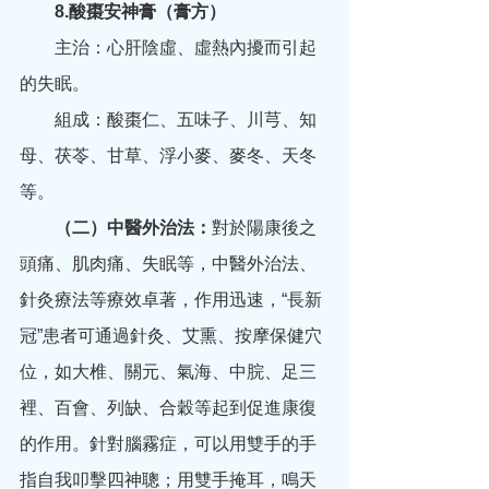
　　8.酸棗安神膏（膏方）
　　主治：心肝陰虛、虛熱內擾而引起
的失眠。
　　組成：酸棗仁、五味子、川芎、知
母、茯苓、甘草、浮小麥、麥冬、天冬
等。
（二）中醫外治法：
對於陽康後之
頭痛、肌肉痛、失眠等，中醫外治法、
針灸療法等療效卓著，作用迅速，“長新
冠”患者可通過針灸、艾熏、按摩保健穴
位，如大椎、關元、氣海、中脘、足三
裡、百會、列缺、合穀等起到促進康復
的作用。針對腦霧症，可以用雙手的手
指自我叩擊四神聰；用雙手掩耳，鳴天