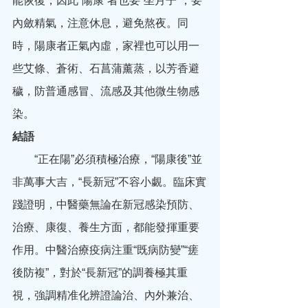
能恢復，因此“陽康”者也要“坐月子”，要
內斂精氣，注意休息，避免熬夜。同
時，陽康者正氣內虛，家裡也可以用一
些艾條、蒼術、石菖蒲薰蒸，以芳香避
穢，防普通感冒、流感及其他微生物感
染。
結語
　　“正在陽”必須積極治療，“陽康後”並
非萬事大吉，“長新冠”不容小覷。臨床實
踐證明，中醫藥無論在新冠感染預防、
治療、康復、養生方面，都能發揮重要
作用。中醫治療疫病注重“既病防變”“瘥
後防複”，對於“長新冠”的調養極其重
視，強調精准化辨證論治、內外兼治、