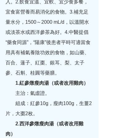
入。2.飲食宜溫、宜軟、宜少食多餐，
宜食富營養而易消化的食物。3.補充足
量水分，1500～2000 mL/d，以溫開水
或淡茶水或西洋參茶為好。4.中醫提倡
“藥食同源”，“陽康”後患者平時可適當食
用具有補氣養陰功效的食物，如山藥、
百合、蓮子、紅棗、銀耳、梨、太子
參、石斛、桂圓等藥膳。
　　1.紅參燉瘦肉湯（或者改用雞肉）
　　主治：氣虛證。
　　組成：紅參10g，瘦肉100g，生薑2
片，大棗2枚。
　　2.西洋參燉瘦肉湯（或者改用雞
肉）