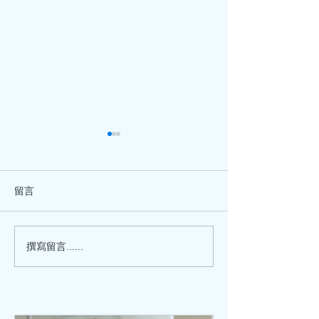
留言
芒種夏至養生茶飲、湯
女士心臟健康 :
撰寫留言......
水，附高血壓食療
心慌，但檢查正常
女士，又容易被
臟病