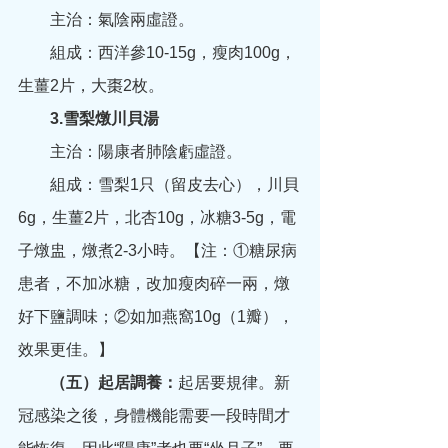
　　主治：氣陰兩虛證。
　　組成：西洋參10-15g，瘦肉100g，
生薑2片，大棗2枚。
　　3.雪梨燉川貝湯
　　主治：陽康者肺陰虧虛證。
　　組成：雪梨1只（留皮去心），川貝
6g，生薑2片，北杏10g，冰糖3-5g，電
子燉盅，燉煮2-3小時。【注：①糖尿病
患者，不加冰糖，改加瘦肉碎一兩，燉
好下鹽調味；②如加燕窩10g（1瓣），
效果更佳。】
（五）起居調養：
起居要規律。新
冠感染之後，身體機能需要一段時間才