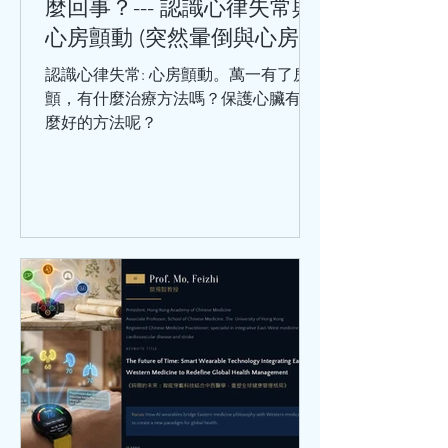
麼回事？--- 認識心律失常與
病，冠心病是中老年人的常見病和多發
心房顫動 (突然暈倒與心房顫
病，處於這個年齡階段的人，在日常生
動)
活中，出現哪些情況，要及時就醫呢？
認識心律失常: 心房顫動。萬一有了房
勞累或工作緊張時，出現胸骨後疼痛或
顫，有什麼治療方法嗎？保護心臟有什
心前區悶痛，緊縮樣疼痛，並向
麼好的方法呢？