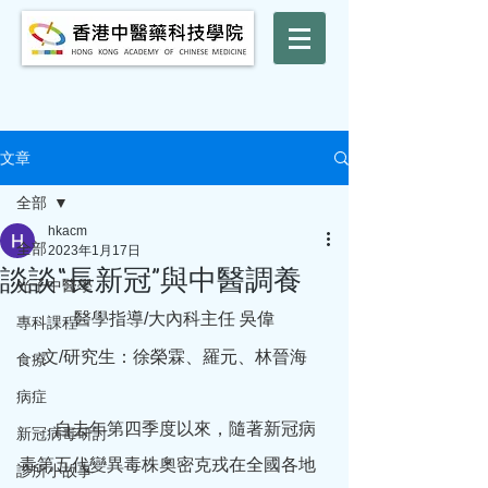
文章
全部
hkacm
全部
2023年1月17日
談談“長新冠”與中醫調養
光子中醫學
醫學指導/大內科主任 吳偉
專科課程
文/研究生：徐榮霖、羅元、林晉海
食療
病症
　　自去年第四季度以來，隨著新冠病
新冠病毒研討
毒第五代變異毒株奧密克戎在全國各地
診所小故事