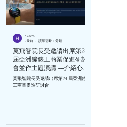
hkacm
2天前
讀畢需時 1 分鐘
莫飛智院長受邀請出席第24
屆亞洲鐘錶工商業促進研討
會並作主題演講 ---介紹心率
變異性與心血管健康的關係
莫飛智院長受邀請出席第24 屆亞洲鐘錶
工商業促進研討會