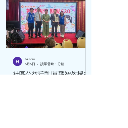
濕、清暑清才有效果。針對這種情況，
以下將引本學院專家王清海教授的推薦
方，供大家參考。 養生茶 冬瓜荷葉薏
米茶：冬瓜皮+荷葉+炒薏米，清暑熱、
利水濕。炒薏米性質偏溫，不傷脾胃，
脾胃寒涼者也可飲用。 竹蔗茅根馬蹄
茶：經典嶺南涼茶，清心火、除煩渴、
清下焦濕熱，改善心煩、小便黃、咽喉
乾。 茯苓扁豆花茶：茯苓+白扁豆+菊
hkacm
6月5日
讀畢需時 1 分鐘
花，健脾化濕、輕清頭目，適合濕氣
重、神困乏力、頭暈、胃口差。 家常靚
社區公益活動|莫飛智教授主
湯 五指毛桃土茯苓豬骨湯：五指毛桃
講病毒感染後心肌炎防護、
+土茯苓+芡實，健脾補氣、解毒祛濕，
心臟保健、中醫養生調理
緩解四肢困重。 冬瓜海帶瘦肉湯：清熱
解暑、利水消腫，清淡不油膩。 蓮子百
5月20日，「茶敘親情 關愛520」社區公
合瘦肉湯：蓮子清心火、安心神，百合
益茶聚活動在香港舉行。香港中醫藥科
滋陰養肺，適
技學院莫飛智教授應邀出席，並擔任主
講嘉賓，為現場長者及街坊帶來專業的