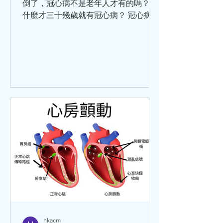
倒了，冠心病不是老年人才有的嗎？為
什麼才三十幾歲就有冠心病？ 冠心病的
涵蓋範圍比較廣泛，那些以為只有老年
人才會患冠心病，是不對的。 冠心病是
冠狀動脈血管發生粥樣硬化，從而引起
血管管腔狹窄或堵塞而造成心肌缺血、
缺氧或者壞死，最終導致的心臟病。除
此之外，炎症栓塞導致血管管腔狹窄或
閉塞也可以引起冠心病。 關於冠心病，
世界衛生組織將它分為5大類：無症狀
心肌缺血（也叫隱匿性冠心病）、心絞
痛、心肌梗死、缺血性心力衰竭（也叫
缺血性心臟病）、猝死。這5種臨床類
型，在臨床中還可以分為：穩定型冠心
病、急性冠狀動脈綜合徵。 引發冠心病
的危險因素分為：可改變的和不可改變
的兩種。其中可改變因素有：高血壓、
血脂異常、肥胖、高血糖、吸煙、不合
理膳食、過量飲酒等等。 不可改變的危
hkacm