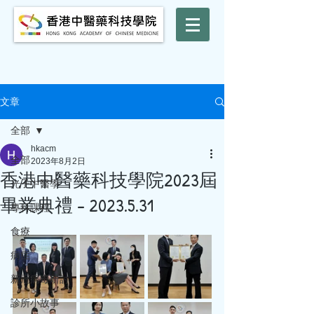
文章
全部
hkacm
全部
2023年8月2日
香港中醫藥科技學院2023屆
光子中醫學
畢業典禮 - 2023.5.31
專科課程
食療
病症
新冠病毒研討
診所小故事