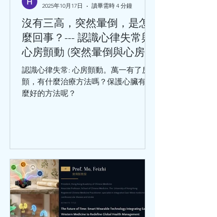
2025年10月17日
讀畢需時 4 分鐘
險因素有：性別、年齡、家族史、感染
病史（如巨細胞病毒、肺炎衣原體、幽
沒有三高，突然暈倒，是怎
門螺旋桿菌等）。 千萬不要小看冠心
麼回事？--- 認識心律失常與
病，冠心病是中老年人的常見病和多發
心房顫動 (突然暈倒與心房顫
病，處於這個年齡階段的人，在日常生
動)
活中，出現哪些情況，要及時就醫呢？
認識心律失常: 心房顫動。萬一有了房
勞累或工作緊張時，出現胸骨後疼痛或
顫，有什麼治療方法嗎？保護心臟有什
心前區悶痛，緊縮樣疼痛，並向
麼好的方法呢？