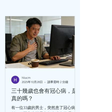
hkacm
2025年10月28日
讀畢需時 2 分鐘
三十幾歲也會有冠心病，是
真的嗎？
有一位33歲的男士，突然患了冠心病暈