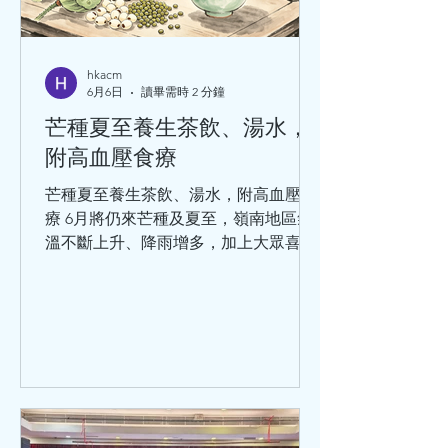
hkacm
6月6日
讀畢需時 2 分鐘
芒種夏至養生茶飲、湯水，
附高血壓食療
芒種夏至養生茶飲、湯水，附高血壓食
療 6月將仍來芒種及夏至，嶺南地區氣
溫不斷上升、降雨增多，加上大眾喜歡
飲凍飲、食雪糕、吹空調，致寒濕熱交
織。寒濕皆為陰邪，易傷脾胃，濕困腸
胃，干擾脾胃功能。另一方面，熱邪引
起心火亢盛，易傷心陽，出汗多則易傷
及心陰。在夏季，濕熱交蒸經常令人煩
躁、心憋、頭暈、失眠、乏力。因此，
現階段養生的核心是健脾袪濕、清心除
煩。單憑清熱，往往起不到作用，須袪