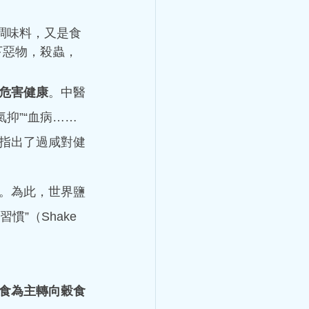
了冠心病暈倒了，冠心病不是
調味料，又是食
十幾歲就有冠心病？ 冠心病
以為只有老年人才會患冠心
下惡物，殺蟲，
狀動脈血管發生粥樣硬化，從
而造成心肌缺血、缺氧或者壞
危害健康
。中醫
此之外，炎症栓塞導致血管管
抑”“血病……
病。 關於冠心病，世界衛生
心肌缺血（也叫隱匿性冠心
樣指出了過咸對健
缺血性心力衰竭（也叫缺血性
類型，在臨床中還可以分為：
綜合徵。 引發冠心病的危險
。為此，世界鹽
 分鐘
改變的兩種。其中可改變因素
暈倒，是怎麼回
”（Shake 
胖、高血糖、吸煙、不合理膳
變的危險因素有：性別、年
心律失常與心房顫動
巨細胞病毒、肺炎衣原體、幽
小看冠心病，冠心病是中老年
顫動)
這個年齡階段的人，在日常生
食為主轉向穀食
就醫呢？ 勞累或工作緊張
萬一有了房顫，有什麼治療方法