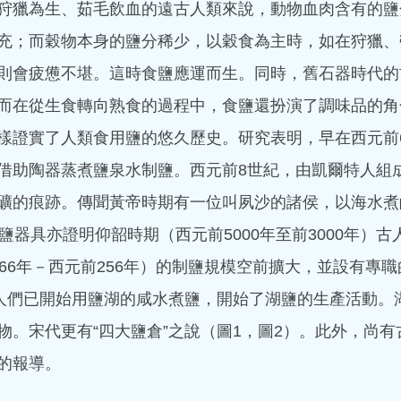
狩獵為生、茹毛飲血的遠古人類來說，動物血肉含有的鹽
時，出現胸骨後疼痛或心前
嗎？保護心臟有什麼好的方
充；而穀物本身的鹽分稀少，以穀食為主時，如在狩獵、
則會疲憊不堪。這時食鹽應運而生。同時，舊石器時代的
而在從生食轉向熟食的過程中，食鹽還扮演了調味品的角
樣證實了人類食用鹽的悠久歷史。研究表明，早在西元前6
hkacm
借助陶器蒸煮鹽泉水制鹽。西元前8世紀，由凱爾特人組
7月14日
讀畢需時 1 分鐘
礦的痕跡。傳聞黃帝時期有一位叫夙沙的諸侯，以海水煮
院長莫飛智教授
鹽器具亦證明仰韶時期（西元前5000年至前3000年）
師受邀於世界中
066年－西元前256年）的制鹽規模空前擴大，並設有專
演講
，人們已開始用鹽湖的咸水煮鹽，開始了湖鹽的生產活動。
院長莫飛智教授與講師馬穎
物。宋代更有“四大鹽倉”之說（圖1，圖2）。此外，尚
文化周演講 日期：2026年7月31日
的報導。
目：師承鄧鐵濤教授治療心動
者：莫飛智教授 日期：2026年7月3