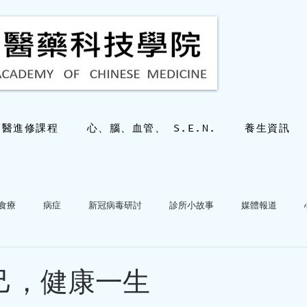
中醫進修課程
心、腦、血管、 S.E.N.
養生資訊
食療
病症
新冠病毒研討
診所小故事
媒體報道
hkacm
2025年10月28日
讀畢需時 2
心血管病專科答疑
三十幾歲也會有
律己，健康一生
嗎？