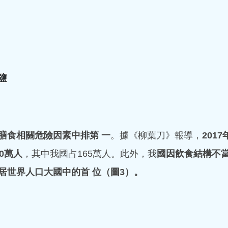
社區公益活動|
除煩渴、清下焦濕熱，改善心
扁豆花茶：茯苓+白扁豆+菊
毒感染後心肌炎
合濕氣重、神困乏力、頭暈、胃口差。 家常
土茯苓豬骨湯：五指毛桃+土
健、中醫養生調
祛濕，緩解四肢困重。 冬瓜
消腫，清淡不油膩。 蓮子百
5月20日，「茶敘親情 關愛
鹽
神，百合滋陰養肺，適
舉行。香港中醫藥科技學院
主講嘉賓，為現場長者及街
享。 活動上，莫飛智教授圍繞病毒感染後心肌炎防護、心
臟保健、中醫養生調理等市
懂的方式講解預防要點與日
膳食相關危險因素中排第 一
。據《柳葉刀》報導，
201
病」的重要理念，幫助居民
0萬人
，其中我國占165萬人。此外，我
國因飲食結構不
知識。
居世界人口大國中的首 位（圖3）。
殷太太仍按預約時間準時來到診所。 殷太太患的是由脊椎問題