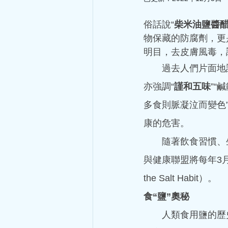
俗話說“
柴米油鹽醬
物保藏的防腐劑，更
明目，去皮膚風毒，
  過去人們片面地
亦強調“
謹和五味
”“
多食則脈凝泣而變色
康的危害。
  隨著飲食習慣、
與健康聯盟將每年3月
the Salt Habit）。
食“鹽”奧秘
  人類食用鹽的歷