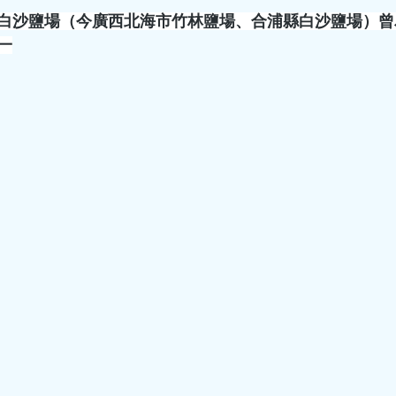
白沙鹽場（今廣西北海市竹林鹽場、合浦縣白沙鹽場）曾
hkacm
一
6月6日
讀畢需時 2 分鐘
芒種夏至養生茶
血壓食療
芒種夏至養生茶飲、湯水，附
夏至，嶺南地區氣溫不斷上
飲凍飲、食雪糕、吹空調，
邪，易傷脾胃，濕困腸胃，
邪引起心火亢盛，易傷心陽
季，濕熱交蒸經常令人煩躁
因此，現階段養生的核心是
熱，往往起不到作用，須袪
種情況，以下將引本學院專
家參考。 養生茶 冬瓜荷葉薏米茶：冬瓜皮+荷葉+炒薏米，
hkacm
清暑熱、利水濕。炒薏米性
6月5日
讀畢需時 1 分鐘
者也可飲用。 竹蔗茅根馬蹄