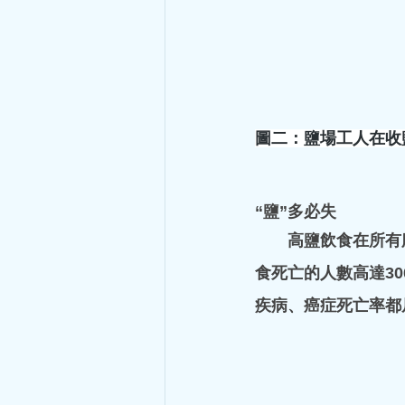
圖二：鹽場工人在收
“鹽”多必失
高鹽飲食在所有
食死亡的人數高達30
hkacm
疾病、癌症死亡率都
5月18日
讀畢需時 6 分鐘
你見過鬼嗎
三月的一天上午，陰雨濛濛，