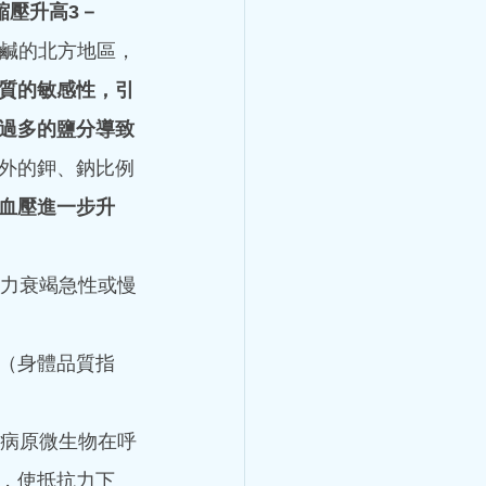
縮壓升高3－
偏鹹的北方地區，
質的敏感性，引
過多的鹽分導致
外的鉀、鈉比例
血壓進一步升
力衰竭急性或慢
… “博士，可以問問嗎？伊波
能不能用五運六氣來推算？”
I（身體品質指
病原微生物在呼
，使抵抗力下