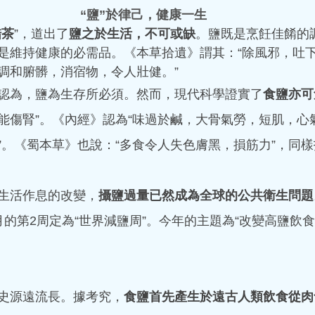
“鹽”於律己，健康一生
有一位33歲的男士，突然患
醋茶
”，道出了
鹽之於生活，不可或缺
。鹽既是烹飪佳餚的
老年人才有的嗎？為什麼才三
的涵蓋範圍比較廣泛，那些
是維持健康的必需品。《本草拾遺》謂其：“除風邪，吐
病，是不對的。 冠心病是冠
調和腑髒，消宿物，令人壯健。”
而引起血管管腔狹窄或堵塞
認為，鹽為生存所必須。然而，現代科學證實了
食鹽亦可
死，最終導致的心臟病。除
鹹能傷腎”。《內經》認為“味過於鹹，大骨氣勞，短肌，心氣
腔狹窄或閉塞也可以引起冠心
組織將它分為5大類：無症狀
”。《蜀本草》也說：“多食令人失色膚黑，損筋力”，同
病）、心絞痛、心肌梗死、
心臟病）、猝死。這5種臨床
hkacm
穩定型冠心病、急性冠狀動脈
生活作息的改變，
攝鹽過量已然成為全球的公共衛生問題
2025年10月17日
讀畢需時 4
因素分為：可改變的和不可
沒有三高，突然
的第2周定為“世界減鹽周”。今年的主題為“改變高鹽飲食習慣
有：高血壓、血脂異常、肥
食、過量飲酒等等。 不可改
事？--- 認識
齡、家族史、感染病史（如
門螺旋桿菌等）。 千萬不要
(突然暈倒與心房
人的常見病和多發病，處於
史源遠流長。據考究，
食鹽首先產生於遠古人類飲食從肉
活中，出現哪些情況，要及時
認識心律失常: 心房顫動。