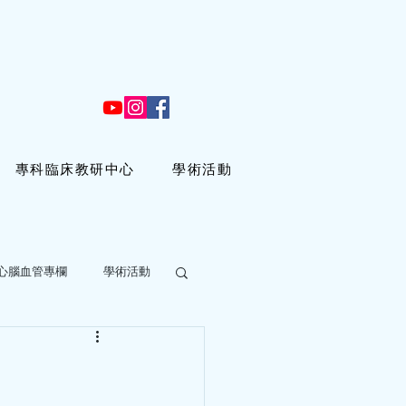
專科臨床教研中心
學術活動
心腦血管專欄
學術活動
 分鐘
冠心病，是真的