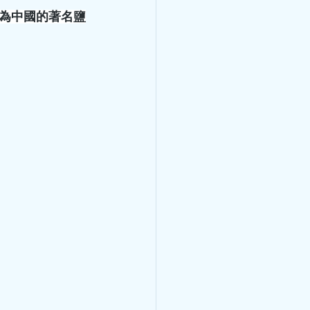
為中國的著名鹽
飲、湯水，附高
高血壓食療 6月將仍來芒種及
升、降雨增多，加上大眾喜歡
致寒濕熱交織。寒濕皆為陰
干擾脾胃功能。另一方面，熱
，出汗多則易傷及心陰。在夏
、心憋、頭暈、失眠、乏力。
健脾袪濕、清心除煩。單憑清
濕、清暑清才有效果。針對這
家王清海教授的推薦方，供大
質偏溫，不傷脾胃，脾胃寒涼
茶：經典嶺南涼茶，清心火、