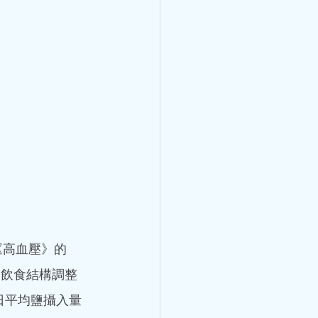
做好保健，不要等到患了大病
《高血壓》的
光（CO2）、氦氖激光(He-
的實驗室裡，擺放著幾台激光儀
過飲食結構調整
日平均鹽攝入量