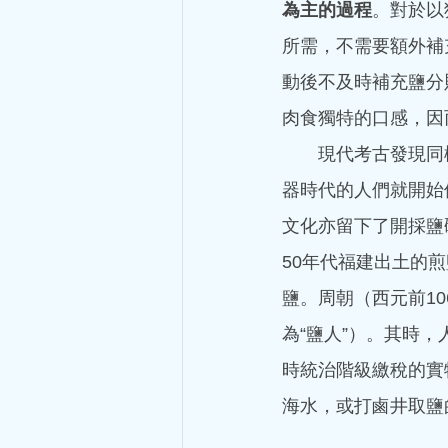
為主的過程
。對於以
所需，不需要額外補
動後不及時補充鹽分
肉食獨特的口感，因
  現代考古發現同
器時代的人們就開始
文化亦留下了開採鹽
50年代福建出土的煎
鹽。周朝（西元前1
為“鹽人”）。其時
時統治階級繳稅的實
海水，或打鹵井取鹽