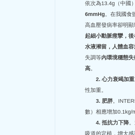
依次為13.4g（中國）、
6mmHg
。在我國食
高血壓發病率卻明顯
起細小動脈痙攣，後
水液瀦留，人體血容
hkacm
失調等
內環境穩態失
5月18日
讀畢需時 3 分鐘
高
。
當中醫遇到伊波
2. 心力衰竭加重
八月的某天中午，老朋友張先
性加重。
拉什麼時候結束？”張先生問道
“試試看吧。” 於是，我上網查
3. 肥胖
。INT
數）相應增加0.1kg
4. 抵抗力下降
。
吸道的定植，增大感