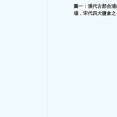
圖一：漢代古郡合浦
場，宋代四大鹽倉之