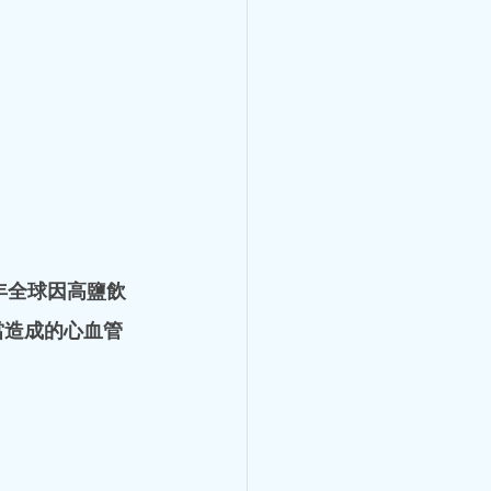
莫飛智教授主講病
煩、小便黃、咽喉乾。 茯苓
花，健脾化濕、輕清頭目，適
防護、心臟保
靚湯 五指毛桃
茯苓+芡實，健脾補氣、解毒
理
海帶瘦肉湯：清熱解暑、利水
合瘦肉湯：蓮子清心火、安心
520」社區公益茶聚活動在香港
莫飛智教授應邀出席，並擔任
坊帶來專業的中醫健康知識分
民關注的健康議題，以淺白易
常養護方法，強調中醫「治未
7年全球因高鹽飲
提升健康意識、掌握實用保健
當造成的心血管
引起的頸肩背腰部疼痛，經過