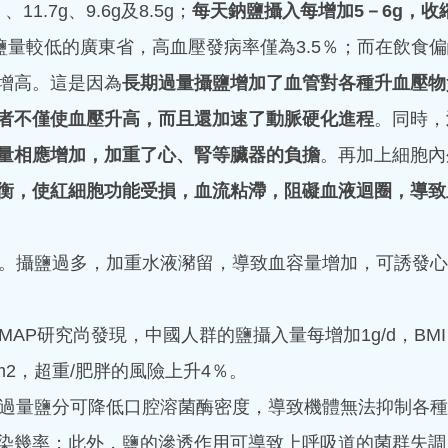
11.7g、9.6g及8.5g；
每天鈉鹽攝入每增加5－6g，收
鹽量較低的廣東省，高血壓發病率僅為3.5％；而在飲食
增高。這是因為
長期過量攝鹽增加了血管對各種升血壓物
者不僅使血壓升高，而且還加速了動脈硬化進程
。同時，
量相應增加，加重了心、腎等臟器的負擔
。再加上細胞內
衡，使紅細胞功能受損，血流粘滯，阻礙血液迴圈，導致
拉
。攝鹽過多，加重水液瀦留，導致血容量增加，可誘發心
生來到診所，喝茶敘舊，閒聊間談到伊波拉病毒流行的事情。 …
。 “哦？你想問我，看看伊波拉疫情什麼時候消退？” “是的，
看伊波拉病情：...
ERMAP研究尚發現，中國人群的鹽攝入量每增加1g/d，BM
/m2，超重/肥胖的風險上升4％。
過量鹽分可降低口腔溶菌酶密度，導致機體無法抑制各種
染幾率；此外，鹽的滲透作用可導致上呼吸道的菌群失調