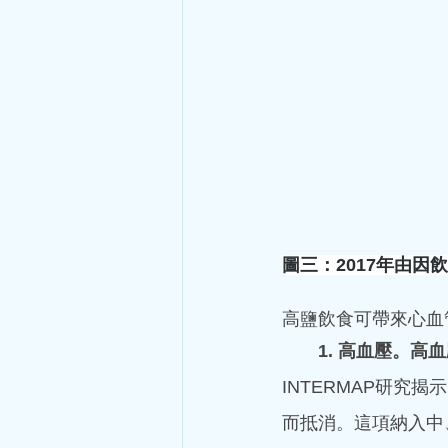
幾次治療後，疼痛大大減輕，
之後再來求醫，那就太晚了，會
hkacm
圖三：2017年由
5月18日
讀畢需時 4 分鐘
一針見血
高鹽飲食可帶來心血
1. 高血壓。
1999年深秋，我在大學做生
Ne)及半導體激光對皮膚穿
INTERMAP研究揭
器，我兩手托住沉甸甸的激光頭
而抵消。這項納入中