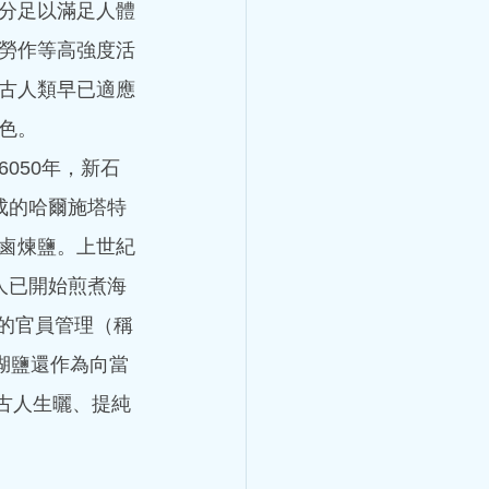
分足以滿足人體
區悶痛，緊縮樣疼痛，並向
法呢？
勞作等高強度活
古人類早已適應
色。
050年，新石
成的哈爾施塔特
鹵煉鹽。上世紀
與講師馬穎林醫
古人已開始煎煮海
醫藥針灸文化周
職的官員管理（稱
湖鹽還作為向當
林醫師受邀於世界中醫藥針灸
有古人生曬、提純
 7:30am-8:00am 講座題
悸的學術思想和臨床體會 講
1日8:30am - 9:00am 講