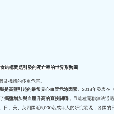
近期主要是定期來診所進行調理和保健，她想病向淺中醫，平時
花更多的錢，又不一定得到好效果...
因飲食結構問題引發的死亡率的世界形勢圖
管及機體的多重危害。
高血壓是高鹽引起的最常見心血管危險因素
。2018年發表在
物光子中醫學的博士後研究工作。 一天上午，我正在比較二氧化碳激
透與療效之間的關係，以及治療參數設定的篩選試驗…… 靜悄悄
示了
攝鹽增加與血壓升高的直接關聯
，且這種關聯無法通
，在專心測量光...
、日、美、英四國近5,000名成年人的研究發現，各國的