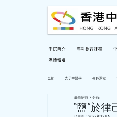
學院簡介
專科教育課程
媒體報道
全部
光子中醫學
專科課程
讀畢需時 7 分鐘
國醫大師鄧鐵濤教授學術思想專欄
“鹽”於
已更新：
2022年12月5日