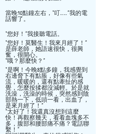
當晚10點鐘左右，“叮……”我的電
話響了。 
“您好！”我接聽電話。 
“您好！莫醫生！我來月經了！”
是薛老師，她語速很快，很興
奮，很開心。 
“哦？那麼快？” 
“是啊！今晚8點多鐘，我感覺到
右邊脅下有點脹，好像有些氣
流，暖暖的，還有點牽扯的感
覺，怎麼按揉都沒減輕。於是就
洗澡，洗澡的時候，突然感到陰
部熱一下，低頭一看，出血了，
是來月經了！” 
“太好了！我還真沒想到這麼
快！再觀察幾天，看看血塊多不
多，腹部和腰部痛不痛？電話聯
繫！” 