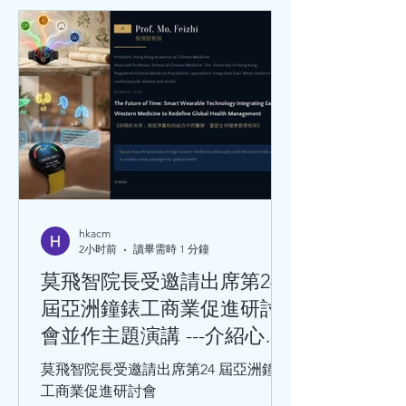
hkacm
2小时前
讀畢需時 1 分鐘
莫飛智院長受邀請出席第24
屆亞洲鐘錶工商業促進研討
會並作主題演講 ---介紹心率
變異性與心血管健康的關係
莫飛智院長受邀請出席第24 屆亞洲鐘錶
工商業促進研討會