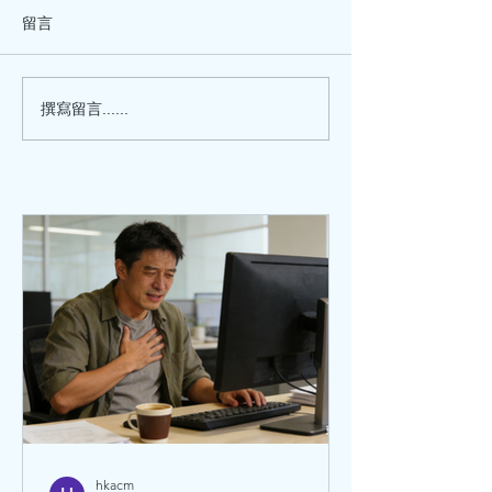
留言
士打電話到診所，說有急事諮
說：“教授，我想
詢。我趕緊給病人做完針灸治
請幫看看，調理調理
療，接聽電話。 “早晨！”我問
我不是介紹去看某
候一聲。 “早晨，莫教授！我
嗎？現在情況怎麼
撰寫留言......
想諮詢一下爸爸的病情。” “好
問。 記憶中，4年
的，請講。” “我爸爸58歲，兩
患胃癌，我曾介紹
個月前，突然間全身無力，行
專家，一邊看西醫
走困難，食嘢、吞嘢都好難
醫，一直來都在治療。
（咀嚼、吞咽都很困難），
醫...
hkacm