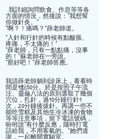
  我詳細詢問飲食、作息等等各
方面的情況，然後說：“我想幫
你做針灸。” 
“啊？！痛嗎？”薛老師道。 
“入針和行針的時候有點酸脹、
疼痛，不太痛的！” 
“薛老師，只有一點點痛，沒事
的！”蘇老師在一旁說。 
“那好吧！”薛老師答應。 
我請薛老師躺到診床上，看看時
間是9點50分。於是按照子午流
注、靈龜八法的原則選取了幾個
穴位，扎針，過10分鐘行針1
次，20分鐘後拔針。再講一些不
能吃雪糕及其他生冷冰凍的食物
等等注意事項，留下電話號碼，
吩咐說“有什麼反應，隨時打電
話給我，不用客氣的。”她們道
謝，一起離開實驗室。   