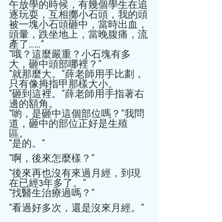
午放學的時候，有幾個學生在追
逐玩耍，互相擲小石頭，我的頭
被一塊小石頭砸中，當時出血，
頭暈，跌坐地上，當晚腹痛，流
產了……” 
“哦？這麼嚴重？小石塊有多
大，砸中頭部哪裡？” 
“就那麼大。”薛老師用手比劃，
只有像拇指甲那樣大小。 
“砸到這裡。”薛老師用手指著右
邊的額角。 
“喲，是砸中這個部位嗎？”我問
道，砸中的部位正好是生殖
區。 
“是的。” 
“啊，後來怎麼樣？” 
“後來再也沒有來過月經，到現
在已經3年多了。” 
“找醫生治療過嗎？” 
“看過好多次，還是沒來月經。” 