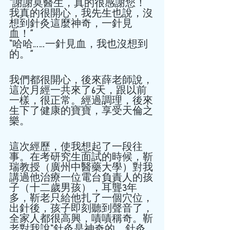
“謝謝莫醫生，真的很感謝您！
我真的很開心，我先生也說，沒
想到針灸這麼神奇，一針見
血！” 
“哈哈……一針見血，我也沒想到
的。” 
我們都很開心，後來薛老師說，
這次月經一共來了6天，跟以前
一樣，很正常。經過調理，後來
生下了健康的寶寶，享受天倫之
樂。  
這次經歷，使我想起了一段往
事。在考研究生面試的時候，靳
瑞教授（廣州中醫藥大學）對我
講過他治療一位電台負責人的孩
子（十二歲男孩），耳聾3年
多，靳老只給他扎了一個穴位，
出針後，孩子即刻聽到聲音了，
全家人都很高興，嘖嘖稱奇。靳
老對我說“針灸是神奇的，針灸