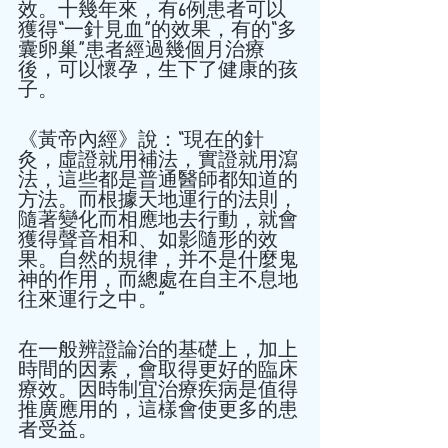
效。十幾年來，有6例患者可以
獲得“一針見血”的效果，有的“多
囊卵巢”患者經過幾個月治療
後，可以懷孕，生下了健康的孩
子。   
《黃帝內經》說：“現在的針
灸，虛證就用補法，實證就用瀉
法，這些都是普通醫師都知道的
方法。而根據天地運行的法則，
隨著變化而相應地去行動，就會
獲得聲音相和、如影隨形的效
果。自然的規律，并不是什麼鬼
神的作用，而總處在自主不息地
往來運行之中。”   
在一般辨證論治的基礎上，加上
時間的因素，會取得更好的臨床
療效。因時制宜治療疾病是值得
推廣應用的，這樣會使更多的患
者受益。   