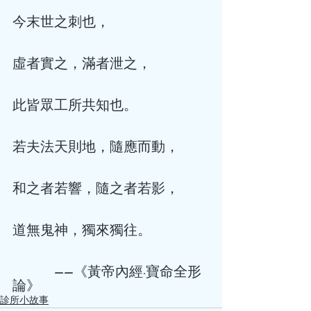
今末世之刺也， 
虛者實之，滿者泄之， 
此皆眾工所共知也。 
若夫法天則地，隨應而動， 
和之者若響，隨之者若影， 
道無鬼神，獨來獨往。 
            ——《黃帝內經·寶命全形
論》 
診所小故事