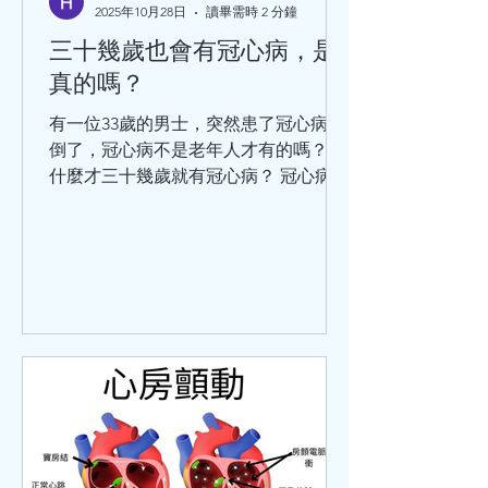
2025年10月28日
讀畢需時 2 分鐘
三十幾歲也會有冠心病，是
真的嗎？
有一位33歲的男士，突然患了冠心病暈
倒了，冠心病不是老年人才有的嗎？為
什麼才三十幾歲就有冠心病？ 冠心病的
涵蓋範圍比較廣泛，那些以為只有老年
人才會患冠心病，是不對的。 冠心病是
冠狀動脈血管發生粥樣硬化，從而引起
血管管腔狹窄或堵塞而造成心肌缺血、
缺氧或者壞死，最終導致的心臟病。除
此之外，炎症栓塞導致血管管腔狹窄或
閉塞也可以引起冠心病。 關於冠心病，
世界衛生組織將它分為5大類：無症狀
心肌缺血（也叫隱匿性冠心病）、心絞
痛、心肌梗死、缺血性心力衰竭（也叫
缺血性心臟病）、猝死。這5種臨床類