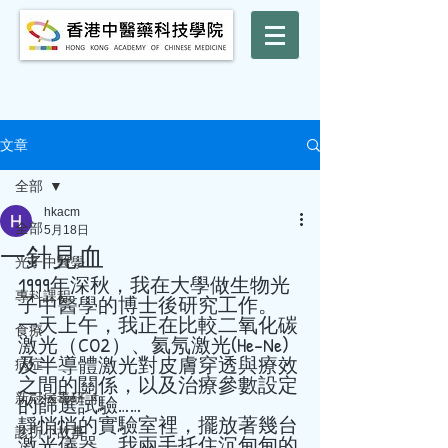
文章
全部
hkacm
全部
5月18日
一針見血
光子中醫學
1999年深秋，我在大學做生物光
專科課程
子中醫學的博士後研究工作。 
一天上午，我正在比較二氧化碳
食療
激光（CO2）、氦氖激光(He-Ne)
及半導體激光對皮膚穿透與療效
病症
之間的關係，以及治療參數設定
新冠病毒研討
的篩選試驗……   
靜悄悄的實驗室裡，擺放著幾台
診所小故事
激光儀器，我兩手托住沉甸甸的