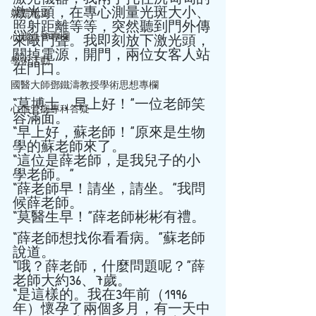
激光頭，在專心測量光斑大小、
媒體報道
照射距離等等，突然聽到門外傳
來敲門聲。我即刻放下激光頭，
心腦血管專欄
關掉電源，開門，兩位女客人站
學術活動
在門口。   
國醫大師鄧鐵濤教授學術思想專欄
“莫博士，早上好！”一位老師笑
心血管病專科答疑
容滿面。 
“早上好，蘇老師！”原來是生物
學的蘇老師來了。 
“這位是薛老師，是我兒子的小
學老師。” 
“薛老師早！請坐，請坐。”我問
候薛老師。 
“莫醫生早！”薛老師彬彬有禮。 
“薛老師想找你看看病。”蘇老師
說道。 
“哦？薛老師，什麼問題呢？”薛
老師大約36、7歲。 
“是這樣的。我在3年前（1996
年）懷孕了兩個多月，有一天中