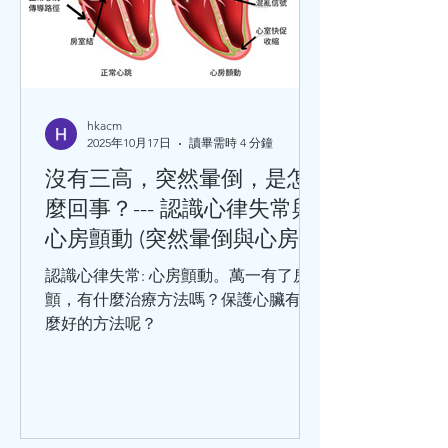
型，在臨床中還可以分為：穩定型冠心
病、急性冠狀動脈綜合徵。 引發冠心病
的危險因素分為：可改變的和不可改變
的兩種。其中可改變因素有：高血壓、
血脂異常、肥胖、高血糖、吸煙、不合
理膳食、過量飲酒等等。 不可改變的危
hkacm
2025年10月17日
讀畢需時 4 分鐘
險因素有：性別、年齡、家族史、感染
病史（如巨細胞病毒、肺炎衣原體、幽
沒有三高，突然暈倒，是怎
門螺旋桿菌等）。 千萬不要小看冠心
麼回事？--- 認識心律失常與
病，冠心病是中老年人的常見病和多發
心房顫動 (突然暈倒與心房顫
病，處於這個年齡階段的人，在日常生
動)
活中，出現哪些情況，要及時就醫呢？
認識心律失常: 心房顫動。萬一有了房
勞累或工作緊張時，出現胸骨後疼痛或
顫，有什麼治療方法嗎？保護心臟有什
心前區悶痛，緊縮樣疼痛，並向
麼好的方法呢？