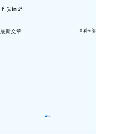
查看全部
最新文章
鬱悶的三月（二）
鬱悶的三月（一
三月初的一天上午，有一位女
一月初，羅朋友打