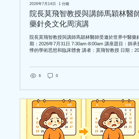
2026年7月14日
∙
1
分鐘
院長莫飛智教授與講師馬穎林醫
藥針灸文化周演講
院長莫飛智教授與講師馬穎林醫師受邀於世界中醫藥針
期：2026年7月31日 7:30am-8:00am 講座題目
悸的學術思想和臨床體會 講者：莫飛智教授 日期：202
8:30am - 9:00am 講座題目：健脾強心法治療心
講者：馬穎林醫師
6
0