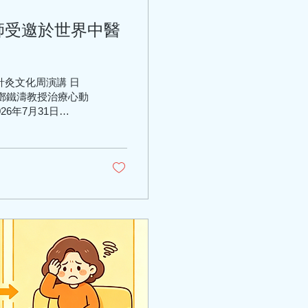
師受邀於世界中醫
灸文化周演講 日
：師承鄧鐵濤教授治療心動
6年7月31日
律失常的臨床經驗與體會