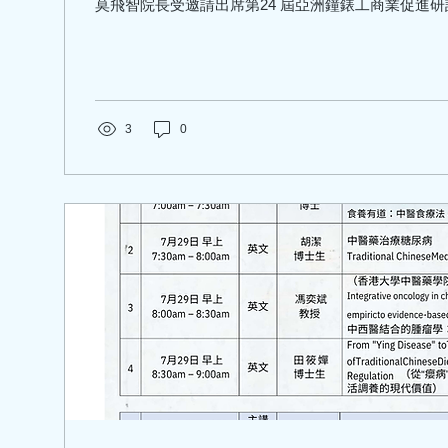
莫飛智院長受邀請出席第24 屆亞洲鐘錶工商業促進研
3
0