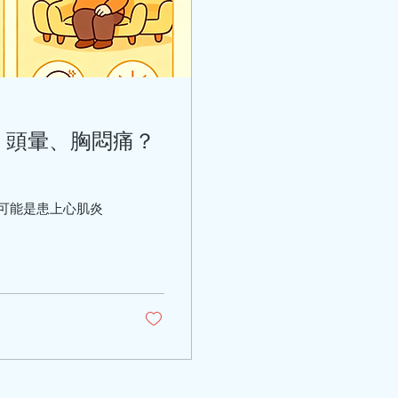
、頭暈、胸悶痛？
可能是患上心肌炎