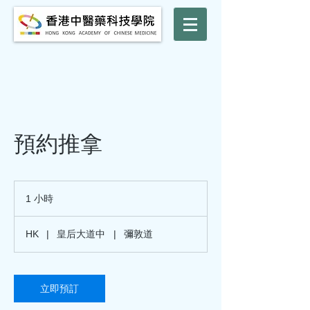
預約推拿
1 小時
1
小
HK
|
皇后大道中
|
彌敦道
立即預訂