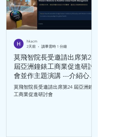
hkacm
2天前
讀畢需時 1 分鐘
莫飛智院長受邀請出席第24
屆亞洲鐘錶工商業促進研討
會並作主題演講 ---介紹心率
變異性與心血管健康的關係
莫飛智院長受邀請出席第24 屆亞洲鐘錶
工商業促進研討會