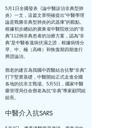
5月1日全國發表《論中醫診治非典型肺
炎》一文，這篇文章明確提出“中醫學理
論是戰勝非典型肺炎的武器庫”的觀點。
根據初步總結的廣東省中醫院收治的“非
典”112例非典患者的治療方案，認為“非
典”是中醫春溫病伏濕之證，根據病情分
早、中、極（高峰）和恢復期四期進行
辨證論治。
鄧老的建言為我國中西醫結合抗擊“非典”
打下堅實基礎，中醫開始正式走進全國
各地的抗非主戰場。5月5日，國家中醫
藥管理局任命鄧老為抗“非典”專家顧問組
組長。
中醫介入抗SARS