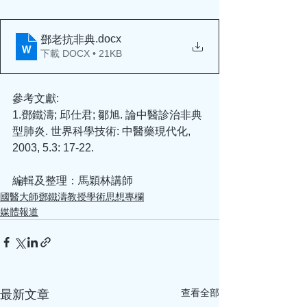
.docx
鄧老抗非典
下載 DOCX • 21KB
參考文獻:
1.鄧鐵濤; 邱仕君; 鄒旭. 論中醫診治非典
型肺炎. 世界科學技術: 中醫藥現代化, 
2003, 5.3: 17-22.
編輯及整理：馬穎林講師
國醫大師鄧鐵濤教授學術思想專欄
媒體報道
查看全部
最新文章