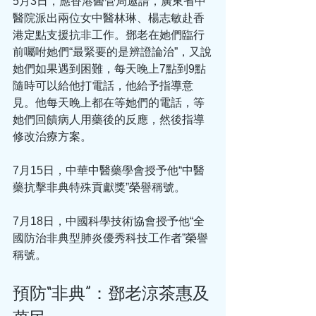
5月3日，應香港醫管局邀請，廣東省中
醫院派出兩位女中醫林琳、楊志敏赴香
港定點支援抗非工作。鄧老在她們臨行
前囑咐她們“最緊要的是辨證論治”，又說
她們如果遇到困難，每天晚上7點到9點
隨時可以給他打電話，他給予指導意
見。他每天晚上都在等她們的電話，等
她們回饋病人用藥後的反應，然後指導
修改治療方案。
7月15日，中華中醫藥學會授予他“中醫
藥抗擊非典特殊貢獻獎”榮譽稱號。
7月18日，中國科學技術協會授予他“全
國防治非典型肺炎優秀科技工作者”榮譽
稱號。
預防“非典”：鄧老涼茶惠及