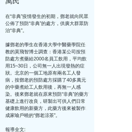
萬民
在“非典”疫情發生的初期，鄧老就向民眾
公佈了預防“非典”的處方，供廣大群眾防
治“非典”。
據鄧老的學生在香港大學中醫藥學院任
教的莫飛智博士調查：香港某公司按預
防處方煮藥給2000名員工飲用，平均飲
用15~30日，公司無一人出現發熱的症
狀。北京的一個工地原有兩名工人發
病，按鄧老的預防處方採購了40多萬元
的中藥煮給工人飲用後，再無一人感
染。後來鄧老就在原來預防“非典”的藥方
基礎上進行改良，研製出可供人們日常
健康飲用的新藥方，此藥方後來被製作
成家喻戶曉的“鄧老涼茶”。
報導全文: 