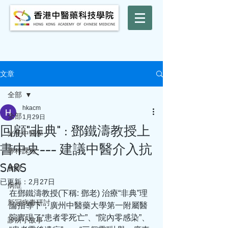
文章
全部
hkacm
全部
1月29日
回顧"非典" : 鄧鐵濤教授上
光子中醫學
書中央--- 建議中醫介入抗
專科課程
SARS
食療
已更新：
2月27日
病症
在鄧鐵濤教授(下稱: 鄧老) 治療“非典”理
新冠病毒研討
論指導下，廣州中醫藥大學第一附屬醫
院實現了“患者零死亡”、“院內零感染”、
診所小故事