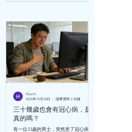
主講病毒感染後心肌炎防
中醫學家岳美中
護、心臟保健、中醫養生
調理
hkacm
2025年10月28日
讀畢需時 2 分鐘
三十幾歲也會有冠心病，是
真的嗎？
有一位33歲的男士，突然患了冠心病暈