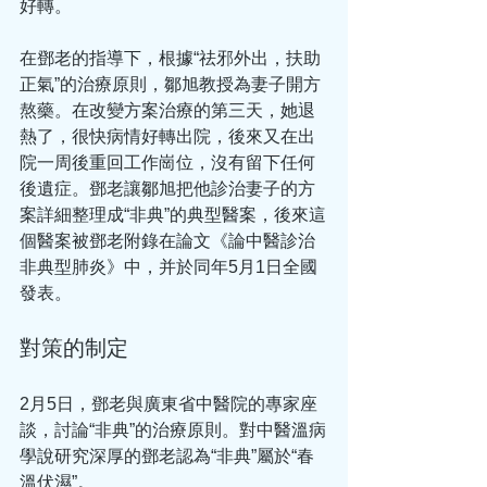
好轉。
在鄧老的指導下，根據“祛邪外出，扶助
正氣”的治療原則，鄒旭教授為妻子開方
熬藥。在改變方案治療的第三天，她退
熱了，很快病情好轉出院，後來又在出
院一周後重回工作崗位，沒有留下任何
後遺症。鄧老讓鄒旭把他診治妻子的方
案詳細整理成“非典”的典型醫案，後來這
個醫案被鄧老附錄在論文《論中醫診治
非典型肺炎》中，并於同年5月1日全國
發表。
對策的制定
2月5日，鄧老與廣東省中醫院的專家座
談，討論“非典”的治療原則。對中醫溫病
學說研究深厚的鄧老認為“非典”屬於“春
溫伏濕”。