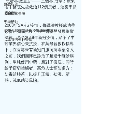
“患者零後遺症”——“三個零”壯舉；廣東
媒體報道
省中醫院先後救治112例患者，治癒率超
過90%。
心腦血管專欄
學術活動
2003年SARS 疫情，鄧鐵濤教授成功帶
國醫大師鄧鐵濤教授學術思想專欄
領廣州團隊抗疫，對中醫藥的發展影響
深遠。乃至2019年新冠疫情，給予了中
心血管病專科答疑
醫業界信心去抗疫。在莫飛智教授指導
下，在香港未有新冠口服抗病毒藥引入
之前，我們團隊已診治了超過千確診病
例，單純使用中藥，應對了疫症，同時
給予密切接觸者、高危人士預防處方：
防毒益肺茶，以提升正氣、袪濕、清
熱，減低感染風險。