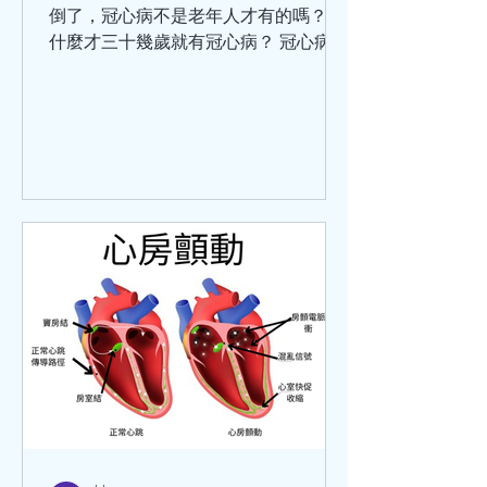
倒了，冠心病不是老年人才有的嗎？為
什麼才三十幾歲就有冠心病？ 冠心病的
涵蓋範圍比較廣泛，那些以為只有老年
人才會患冠心病，是不對的。 冠心病是
冠狀動脈血管發生粥樣硬化，從而引起
血管管腔狹窄或堵塞而造成心肌缺血、
缺氧或者壞死，最終導致的心臟病。除
此之外，炎症栓塞導致血管管腔狹窄或
閉塞也可以引起冠心病。 關於冠心病，
世界衛生組織將它分為5大類：無症狀
心肌缺血（也叫隱匿性冠心病）、心絞
痛、心肌梗死、缺血性心力衰竭（也叫
缺血性心臟病）、猝死。這5種臨床類
型，在臨床中還可以分為：穩定型冠心
病、急性冠狀動脈綜合徵。 引發冠心病
的危險因素分為：可改變的和不可改變
的兩種。其中可改變因素有：高血壓、
血脂異常、肥胖、高血糖、吸煙、不合
理膳食、過量飲酒等等。 不可改變的危