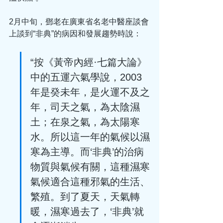
2月中旬，鄧老在廣東省名老中醫座談會
上談到“非典”的病因和發展趨勢時說：
“按《黃帝內經·七篇大論》
中的五運六氣學說，2003
年是癸未年，是火運不及之
年，司天之氣，為太陰濕
土；在泉之氣，為太陽寒
水。所以這一年的氣候以濕
寒為主導。而‘非典’的治病
物質與氣候有關，這種濕寒
氣候適合這種邪氣的生活、
繁殖。到了夏天，天氣轉
暖，濕寒過去了，‘非典’就