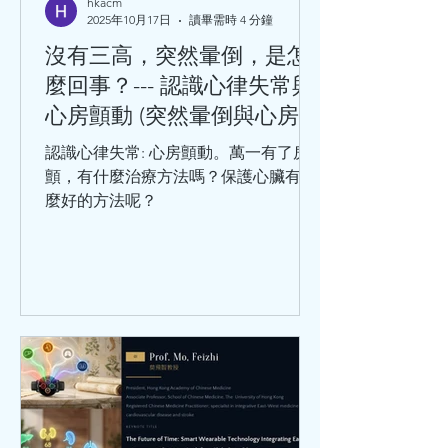
hkacm
2025年10月17日
讀畢需時 4 分鐘
險因素有：性別、年齡、家族史、感染
病史（如巨細胞病毒、肺炎衣原體、幽
沒有三高，突然暈倒，是怎
門螺旋桿菌等）。 千萬不要小看冠心
麼回事？--- 認識心律失常與
病，冠心病是中老年人的常見病和多發
心房顫動 (突然暈倒與心房顫
病，處於這個年齡階段的人，在日常生
動)
活中，出現哪些情況，要及時就醫呢？
認識心律失常: 心房顫動。萬一有了房
勞累或工作緊張時，出現胸骨後疼痛或
顫，有什麼治療方法嗎？保護心臟有什
心前區悶痛，緊縮樣疼痛，並向
麼好的方法呢？