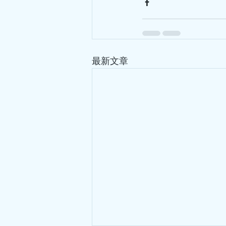
最新文章
hkacm
5月18日
讀畢需時 6 分鐘
你見過鬼嗎
三月的一天上午，陰雨濛濛，