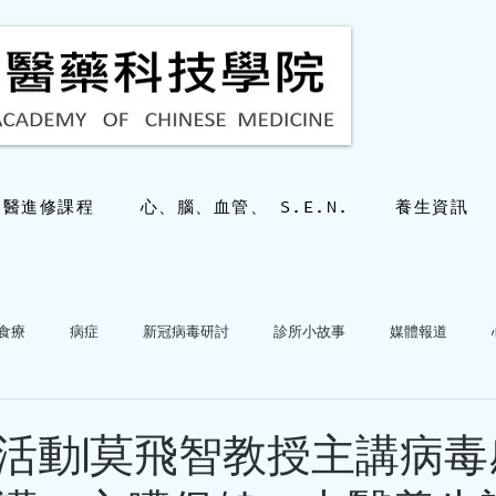
中醫進修課程
心、腦、血管、 S.E.N.
養生資訊
食療
病症
新冠病毒研討
診所小故事
媒體報道
hkacm
2025年10月28日
讀畢需時 2
心血管病專科答疑
三十幾歲也會有
活動|莫飛智教授主講病毒
嗎？