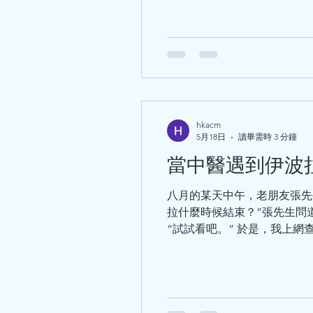
hkacm
5月18日
讀畢需時 3 分鐘
當中醫遇到伊波
八月的某天中午，老朋友張先
拉什麼時候結束？”張先生問道
“試試看吧。” 於是，我上網查