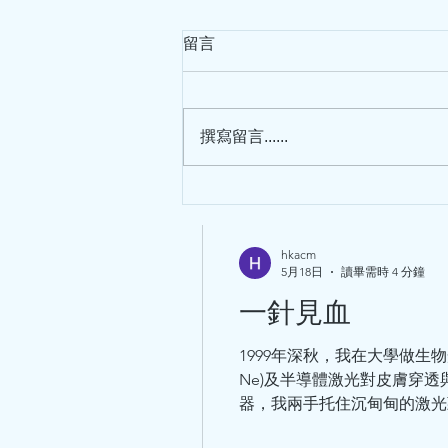
幾次治療後，疼痛大大減輕，
之後再來求醫，那就太晚了，會
留言
撰寫留言......
回顧"非典" : 鄧鐵濤教授上書中
央--- 建議中醫介入抗SARS
hkacm
5月18日
讀畢需時 4 分鐘
一針見血
1999年深秋，我在大學做生
Ne)及半導體激光對皮膚穿
器，我兩手托住沉甸甸的激光頭