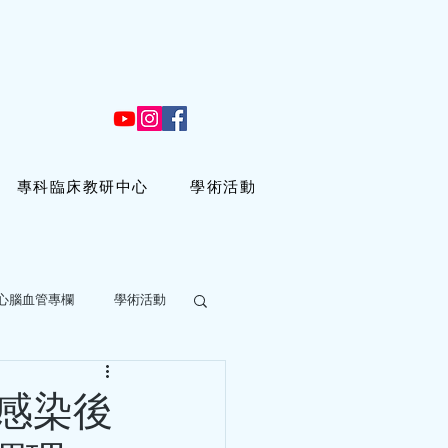
專科臨床教研中心
學術活動
心腦血管專欄
學術活動
 分鐘
冠心病，是真的
感染後