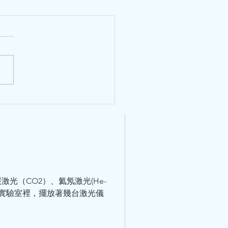
做好保健，不要等到患了大病
省傳統醫學會----- “鄧鐵
術流派與疑難病研究專業
會”成立
光（CO2）、氦氖激光(He-
的實驗室裡，擺放著幾台激光儀