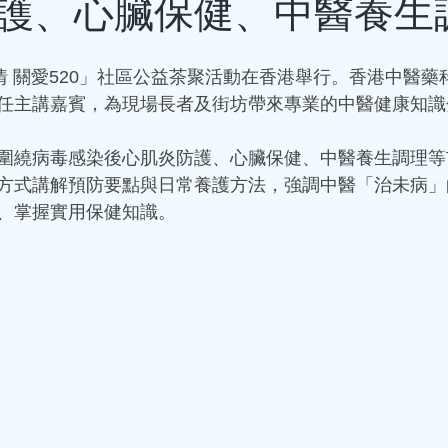
護、心臟保健、中醫養生
有一位33歲的男士，突然患
老年人才有的嗎？為什麼才三
的涵蓋範圍比較廣泛，那些
親情 關愛520」社區公益茶聚活動在香港舉行。香港中醫
病，是不對的。 冠心病是冠
任主講嘉賓，為現場長者及街坊帶來專業的中醫健康知識
而引起血管管腔狹窄或堵塞
死，最終導致的心臟病。除
圍繞病毒感染後心肌炎防護、心臟保健、中醫養生調理等
腔狹窄或閉塞也可以引起冠心
方式講解預防要點與日常養護方法，強調中醫「治未病」
組織將它分為5大類：無症狀
、掌握實用保健知識。
病）、心絞痛、心肌梗死、
心臟病）、猝死。這5種臨床
hkacm
穩定型冠心病、急性冠狀動脈
2025年10月17日
讀畢需時 4
因素分為：可改變的和不可
沒有三高，突然
有：高血壓、血脂異常、肥
食、過量飲酒等等。 不可改
事？--- 認識
齡、家族史、感染病史（如
門螺旋桿菌等）。 千萬不要
(突然暈倒與心房
人的常見病和多發病，處於
活中，出現哪些情況，要及時
認識心律失常: 心房顫動。