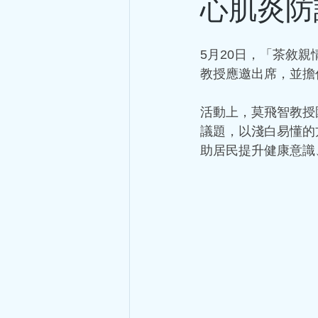
心肌炎防
5月20日，「茶敘
教授應邀出席，並擔
活動上，莫飛智教授
議題，以淺白易懂的
助居民提升健康意識