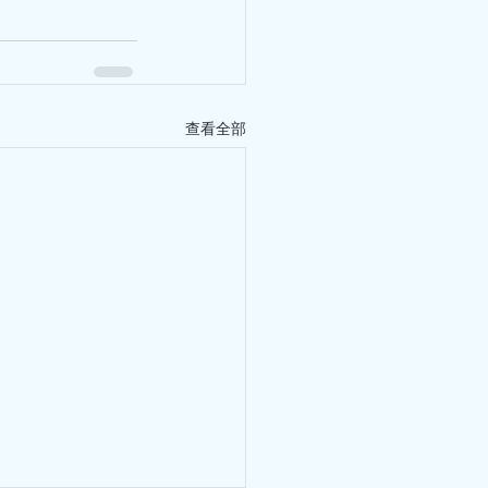
莫飛智教授主講病
煩、小便黃、咽喉乾。 茯苓
花，健脾化濕、輕清頭目，適
防護、心臟保
靚湯 五指毛桃
茯苓+芡實，健脾補氣、解毒
理
海帶瘦肉湯：清熱解暑、利水
查看全部
合瘦肉湯：蓮子清心火、安心
520」社區公益茶聚活動在香港
莫飛智教授應邀出席，並擔任
坊帶來專業的中醫健康知識分
民關注的健康議題，以淺白易
常養護方法，強調中醫「治未
提升健康意識、掌握實用保健
引起的頸肩背腰部疼痛，經過