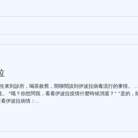
拉
生來到診所，喝茶敘舊，閒聊間談到伊波拉病毒流行的事情。 …
。 “哦？你想問我，看看伊波拉疫情什麼時候消退？” “是的，
看伊波拉病情：...