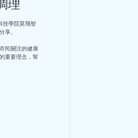
調理
了冠心病暈倒了，冠心病不是
十幾歲就有冠心病？ 冠心病
以為只有老年人才會患冠心
藥科技學院莫飛智
狀動脈血管發生粥樣硬化，從
分享。
而造成心肌缺血、缺氧或者壞
此之外，炎症栓塞導致血管管
市民關注的健康
病。 關於冠心病，世界衛生
的重要理念，幫
心肌缺血（也叫隱匿性冠心
缺血性心力衰竭（也叫缺血性
類型，在臨床中還可以分為：
綜合徵。 引發冠心病的危險
 分鐘
改變的兩種。其中可改變因素
暈倒，是怎麼回
胖、高血糖、吸煙、不合理膳
變的危險因素有：性別、年
心律失常與心房顫動
巨細胞病毒、肺炎衣原體、幽
小看冠心病，冠心病是中老年
顫動)
這個年齡階段的人，在日常生
就醫呢？ 勞累或工作緊張
萬一有了房顫，有什麼治療方法