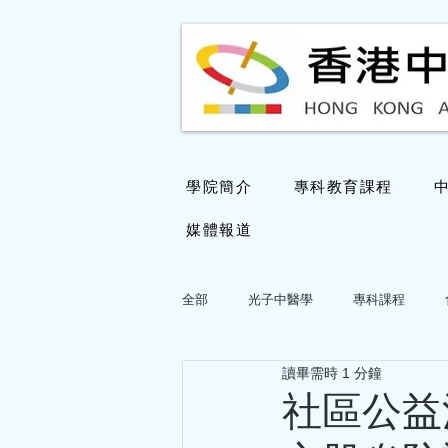
學院簡介
專科教育課程
媒體報道
全部
光子中醫學
專科課程
讀畢需時 1 分鐘
國醫大師鄧鐵濤教授學術思想專欄
社區公益