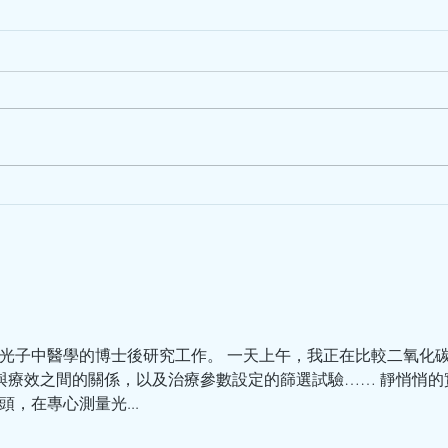
近期主要是定期來診所進行調理和保健，她想病向淺中醫，平時
花更多的錢，又不一定得到好效果...
國醫大師鄧鐵濤教授談及中醫
廣東
學家岳美中
濤學
委員
物光子中醫學的博士後研究工作。 一天上午，我正在比較二氧化碳激
透與療效之間的關係，以及治療參數設定的篩選試驗…… 靜悄悄
，在專心測量光...