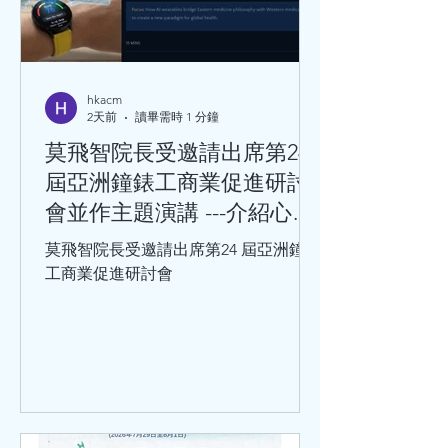
hkacm
2天前
讀畢需時 1 分鐘
莫飛智院長受邀請出席第24
屆亞洲鐘錶工商業促進研討
會並作主題演講 ---介紹心率
變異性與心血管健康的關係
莫飛智院長受邀請出席第24 屆亞洲鐘錶
工商業促進研討會