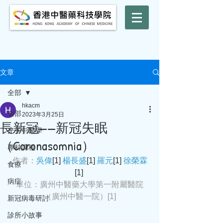
文章
全部
hkacm
全部
2023年3月25日
長新冠——新冠失眠
光子中醫學
（Coronasomnia）
專科課程
作者：
吳偉
[1] 
楊長盛
[1] 
羅元
[1] 
徐榮霖
食療
[1] 
病症
單位：
廣州中醫藥大學第一附屬醫院
（廣州中醫一院）
[1]
新冠病毒研討
診所小故事