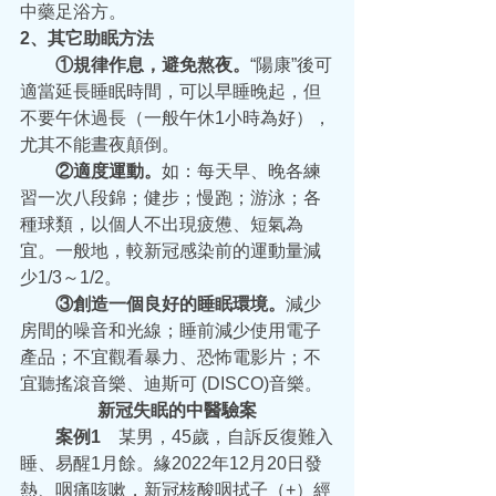
中藥足浴方。
2、其它助眠方法
  ①規律作息，避免熬夜。
“陽康”後可
適當延長睡眠時間，可以早睡晚起，但
不要午休過長（一般午休1小時為好），
尤其不能晝夜顛倒。
  ②適度運動。
如：每天早、晚各練
習一次八段錦；健步；慢跑；游泳；各
種球類，以個人不出現疲憊、短氣為
宜。一般地，較新冠感染前的運動量減
少1/3～1/2。
  ③創造一個良好的睡眠環境。
減少
房間的噪音和光線；睡前減少使用電子
產品；不宜觀看暴力、恐怖電影片；不
宜聽搖滾音樂、迪斯可 (DISCO)音樂。
新冠失眠的中醫驗案
  案例1
　某男，45歲，自訴反復難入
睡、易醒1月餘。緣2022年12月20日發
熱、咽痛咳嗽，新冠核酸咽拭子（+）經