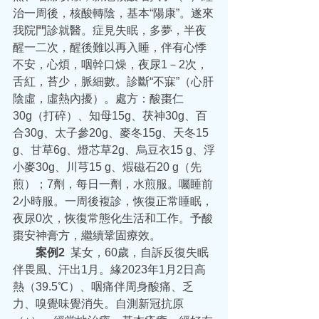
治一周後，核酸轉陰，基本“陽康”。遂來
我院門診就醫。症見失眠，多夢，半夜
醒一二次，醒後難以再入睡，伴有心悸
不安，心煩，咽幹口燥，夜尿1－2次，
舌紅，苔少，脈細數。診斷“不寐”（心肝
陰虛，虛熱內擾）。處方：酸棗仁
30g（打碎）、知母15g、茯神30g、百
合30g、太子參20g、麥冬15g、天冬15 
g、甘草6g、燈芯草2g、烏豆衣15 g、浮
小麥30g、川芎15 g、煆磁石20 g（先
煎）；7劑，每日一劑，水煎服。囑睡前
2小時服。一周後複診，恢復正常睡眠，
夜尿0次，恢復常態化生活和工作。予酸
棗安神膏方，繼續鞏固療效。
  案例2
  某女，60歲，自訴反復失眠
伴畏風、汗出1月。緣2023年1月2日高
熱（39.5℃）、咽痛伴周身酸痛、乏
力、嗅覺味覺消失。自測新冠抗原