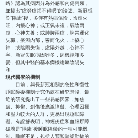
略》認為其病因分為外感和內傷兩類，
並提出“虛勞虛煩不得眠”的論述。新冠感
染“陽康”後，多伴有熱病傷陰，陰虛火
旺，內擾心神；或正氣未複，氣陰兩
虛，心神失養；或肺脾兩虛，脾胃運化
失職，痰濕內郁，鬱而化火，上擾心
神；或陰陽失衡，虛陽外越，心神不
寧。新冠失眠病因雖多，病機複雜多
變，但其中醫的基本病機總屬陰陽失
和。
現代醫學的機制
  目前，與長新冠相關的急性和慢性
睡眠障礙機制研究仍處在研究階段。最
近的研究提出了一些易感因素，如焦
慮、抑鬱、創傷後應激障礙、心理困擾
和壓力較大的人群，更易出現睡眠障
礙。有證據表明，神經炎症和血腦屏障
破壞是“陽康”後睡眠障礙的一種可能機
制。睡眠不足，包括人類和齧齒動物的