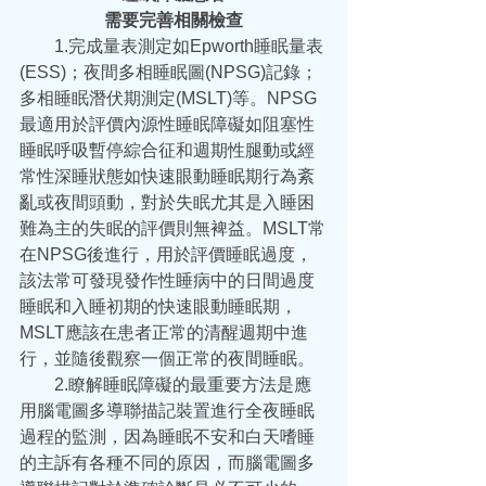
需要完善相關檢查
  1.完成量表測定如Epworth睡眠量表
(ESS)；夜間多相睡眠圖(NPSG)記錄；
多相睡眠潛伏期測定(MSLT)等。NPSG
最適用於評價內源性睡眠障礙如阻塞性
睡眠呼吸暫停綜合征和週期性腿動或經
常性深睡狀態如快速眼動睡眠期行為紊
亂或夜間頭動，對於失眠尤其是入睡困
難為主的失眠的評價則無裨益。MSLT常
在NPSG後進行，用於評價睡眠過度，
該法常可發現發作性睡病中的日間過度
睡眠和入睡初期的快速眼動睡眠期，
MSLT應該在患者正常的清醒週期中進
行，並隨後觀察一個正常的夜間睡眠。
  2.瞭解睡眠障礙的最重要方法是應
用腦電圖多導聯描記裝置進行全夜睡眠
過程的監測，因為睡眠不安和白天嗜睡
的主訴有各種不同的原因，而腦電圖多