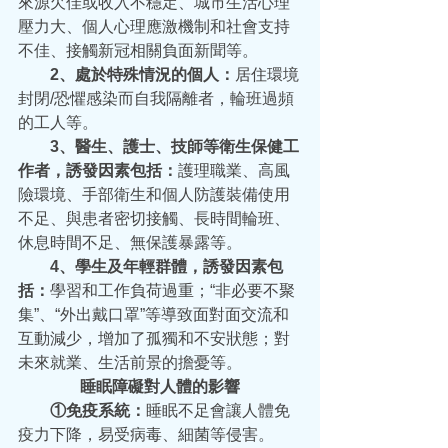
來源欠佳或收入不穩定、城市生活心理
壓力大、個人心理應激機制和社會支持
不佳、接觸新冠相關負面新聞等。
  2、處於特殊情況的個人：
居住環境
封閉/恐懼感染而自我隔離者，輪班過頻
的工人等。
  3、醫生、護士、技師等衛生保健工
作者，誘發因素包括：
護理職業、高風
險環境、手部衛生和個人防護裝備使用
不足、與患者密切接觸、長時間輪班、
休息時間不足、無保護暴露等。
  4、學生及年輕群體，誘發因素包
括：
學習和工作負荷過重；“非必要不聚
集”、“外出戴口罩”等導致面對面交流和
互動減少，增加了孤獨和不安狀態；對
未來就業、生活前景的擔憂等。
睡眠障礙對人體的影響
  ①免疫系統：
睡眠不足會讓人體免
疫力下降，易受病毒、細菌等侵害。