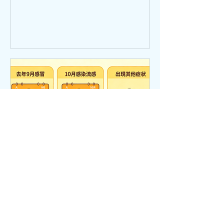
目：師承鄧鐵濤教授治療心動悸的學術
思想和臨床體會 講者：莫飛智教授 日
期：2026年7月31日8:30am - 9:00am 講
座題目：健脾強心法治療心律失常的臨
床經驗與體會 講者：馬穎林醫師
hkacm
7月3日
讀畢需時 1 分鐘
感冒後兩周出現呼吸困難、
乏力、頭暈、胸悶痛？ 很可