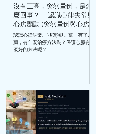
病史（如巨細胞病毒、肺炎衣原體、幽
沒有三高，突然暈倒，是怎
門螺旋桿菌等）。 千萬不要小看冠心
麼回事？--- 認識心律失常與
病，冠心病是中老年人的常見病和多發
心房顫動 (突然暈倒與心房顫
病，處於這個年齡階段的人，在日常生
動)
活中，出現哪些情況，要及時就醫呢？
認識心律失常: 心房顫動。萬一有了房
勞累或工作緊張時，出現胸骨後疼痛或
顫，有什麼治療方法嗎？保護心臟有什
心前區悶痛，緊縮樣疼痛，並向
麼好的方法呢？