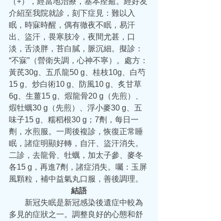
（+），經當地治療，基本痊癒。經好友
介紹至我院就診，刻下症見：難以入
眠，時寐時醒，偶有徹夜不眠，易汗
出、盜汗，畏寒肢冷，夜間尤甚，口
淡，舌淡胖，苔白膩，脈沉細。擬診：
“不寐”（營衛失調，心神不寧）。處方：
黃芪30g、五爪龍50 g、桂枝10g、白芍
15 g、炒白術10 g、防風10 g、炙甘草
6g、生薑15 g、煆龍骨20 g（先煎）、
煆牡蠣30 g（先煎）、浮小麥30 g、五
味子15 g、糯稻根30 g；7劑，每日一
劑，水煎服。一周後複診，恢復正常睡
眠，諸症明顯好轉，自汗、盜汗消失。
二診，去龍骨、牡蠣，加太子參、麥冬
各15 g，再進7劑，諸症消失。囑：玉屏
風顆粒，補中益氣丸口服，善後調理。
結語
  新冠失眠是新冠感染後遺症中較為
多見的症狀之一。調整良好的心態和舒