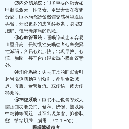
  ②內分泌系統：
很多重要的激素如
甲狀腺激素、性激素、褪黑素會在夜間
分泌，睡不夠會誘發機體交感神經過度
興奮，分泌更多的皮質醇激素，易增加
肥胖、罹患糖尿病的風險。
  ③心血管系統：
睡眠障礙患者容易
血壓升高，長期慢性失眠患者心率變異
性減弱，容易心跳加快，出現早搏、心
慌、胸悶，甚至會出現嚴重心腦血管意
外。
  ④消化系統：
失去正常的睡眠會引
起胃腸道蠕動功能紊亂，產生食欲減
退、腹脹、食管反流、或便秘、或大便
稀溏等。
  ⑤神經系統：
睡眠不足也會導致人
體認知功能受損、健忘、恍惚、難以集
中精神等問題，甚至出現焦慮、抑鬱狀
態、情緒煩躁、腦霧（Brain Fog）。
睡眠障礙患者