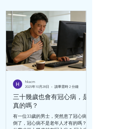
臟病
hkacm
2025年10月28日
讀畢需時 2 分鐘
三十幾歲也會有冠心病，是
真的嗎？
有一位33歲的男士，突然患了冠心病暈
倒了，冠心病不是老年人才有的嗎？為