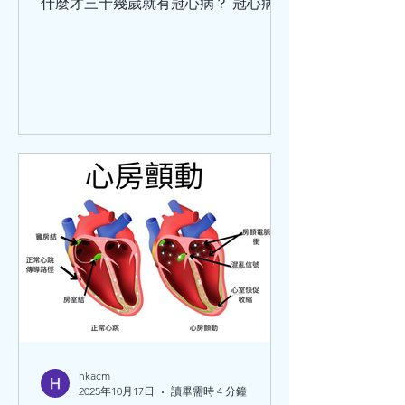
什麼才三十幾歲就有冠心病？ 冠心病的
涵蓋範圍比較廣泛，那些以為只有老年
人才會患冠心病，是不對的。 冠心病是
冠狀動脈血管發生粥樣硬化，從而引起
血管管腔狹窄或堵塞而造成心肌缺血、
缺氧或者壞死，最終導致的心臟病。除
此之外，炎症栓塞導致血管管腔狹窄或
閉塞也可以引起冠心病。 關於冠心病，
世界衛生組織將它分為5大類：無症狀
心肌缺血（也叫隱匿性冠心病）、心絞
痛、心肌梗死、缺血性心力衰竭（也叫
缺血性心臟病）、猝死。這5種臨床類
型，在臨床中還可以分為：穩定型冠心
病、急性冠狀動脈綜合徵。 引發冠心病
的危險因素分為：可改變的和不可改變
的兩種。其中可改變因素有：高血壓、
血脂異常、肥胖、高血糖、吸煙、不合
理膳食、過量飲酒等等。 不可改變的危
hkacm
2025年10月17日
讀畢需時 4 分鐘
險因素有：性別、年齡、家族史、感染