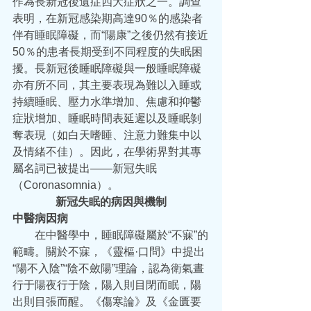
作為長新冠後遺症四大症狀之一。調查
表明，在新冠感染期高達90％的感染者
伴有睡眠障礙，而“陽康”之後仍然有接近
50％的患者長期受到不同程度的失眠困
擾。長新冠後睡眠障礙與一般睡眠障礙
亦有所不同，其主要表現為難以入睡或
持續睡眠、壓力水準增加、焦慮和抑鬱
症狀增加、睡眠時間表延遲以及睡眠剝
奪表現（如白天嗜睡、注意力難集中以
及情緒不佳）。因此，在學術界對其專
屬名詞已被提出——新冠失眠
（Coronasomnia）。
新冠失眠的病因與機制
中醫病因病
  在中醫學中，睡眠障礙屬於“不寐”的
範疇。關於不寐，《靈樞·口問》中提出
“陽不入陰”“陰不斂陽”理論，認為衛氣晝
行于陽夜行于陰，陽入則目閉而眠，陽
出則目張而醒。《傷寒論》及《金匱要