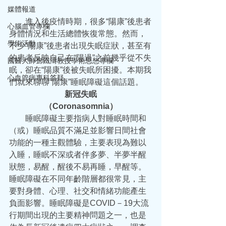
媒體報道
  進入後疫情時期，很多“陽康”後患者
心腦血管專欄
身體情況和生活總體恢復常態。然而，
學術活動
不少“陽康”後患者出現失眠症狀，甚至有
的患者反映自己在“陽過”之前幾乎從不失
國醫大師鄧鐵濤教授學術思想專欄
眠，卻在“陽康”後被失眠所困擾。本期我
心血管病專科答疑
們就來聊聊“陽康”睡眠障礙這個話題。
新冠失眠
（Coronasomnia）
  睡眠障礙主要指病人對睡眠時間和
（或）睡眠品質不滿足並影響日間社會
功能的一種主觀體驗，主要表現為難以
入睡，睡眠不深或者伴多夢、半夢半醒
狀態，易醒，醒後不易再睡，早醒等。
睡眠障礙在不同年齡階層都很常見，主
要對身體、心理、社交和情緒功能產生
負面影響。睡眠障礙是COVID－19大流
行期間出現的主要精神問題之一，也是