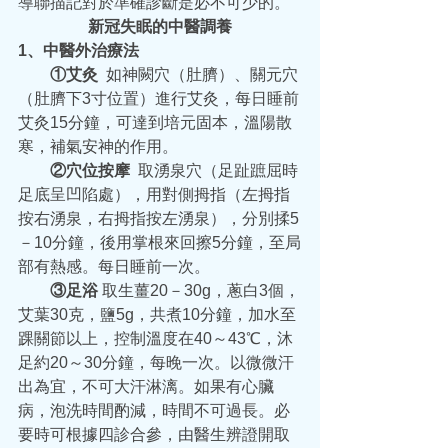
導聯描記對於準確診斷是必不可少的。
新冠失眠的中醫調養
1、中醫外治療法
  ①艾灸
  如神闕穴（肚臍）、關元穴
（肚臍下3寸位置）進行艾灸，每日睡前
艾灸15分鐘，可達到培元固本，溫陽散
寒，補氣安神的作用。
  ②穴位按摩
  取湧泉穴（足趾蹠屈時
足底呈凹陷處），用對側拇指（左拇指
按右湧泉，右拇指按左湧泉），分別揉5
－10分鐘，後用掌根來回擦5分鐘，至局
部有熱感。每日睡前一次。
  ③足浴
 取生薑20－30g，蔥白3個，
艾葉30克，鹽5g，共煮10分鐘，加水至
踝關節以上，控制溫度在40～43℃，沐
足約20～30分鐘，每晚一次。以微微汗
出為宜，不可大汗淋漓。如果有心臟
病，泡洗時間酌減，時間不可過長。必
要時可根據四診合參，由醫生辨證開取