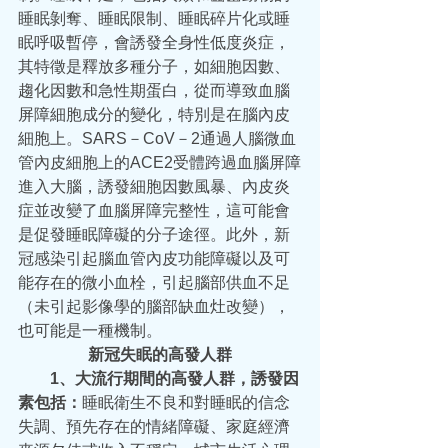
睡眠剝奪、睡眠限制、睡眠碎片化或睡
眠呼吸暫停，會誘發全身性低度炎症，
其特徵是釋放多種分子，如細胞因數、
趨化因數和急性期蛋白，從而導致血腦
屏障細胞成分的變化，特別是在腦內皮
細胞上。SARS－CoV－2通過人腦微血
管內皮細胞上的ACE2受體跨過血腦屏障
進入大腦，誘發細胞因數風暴、內皮炎
症並改變了血腦屏障完整性，這可能會
是促發睡眠障礙的分子途徑。此外，新
冠感染引起腦血管內皮功能障礙以及可
能存在的微小血栓，引起腦部供血不足
（未引起影像學的腦部缺血灶改變），
也可能是一種機制。
新冠失眠的高發人群
  1、大流行期間的高發人群，誘發因
素包括：
睡眠衛生不良和對睡眠的信念
失調、預先存在的情緒障礙、家庭經濟