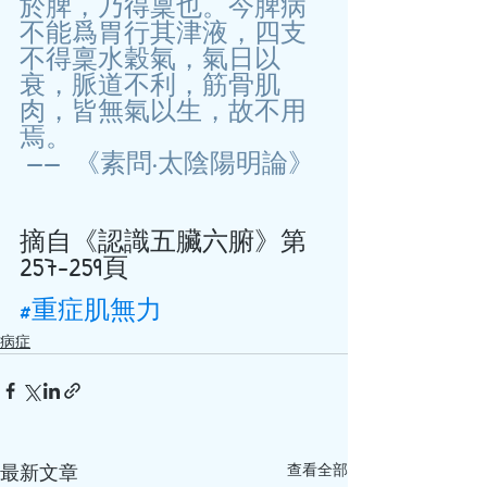
於脾，乃得稟也。今脾病
不能爲胃行其津液，四支
不得稟水穀氣，氣日以
衰，脈道不利，筋骨肌
肉，皆無氣以生，故不用
焉。
 ——  《素問·太陰陽明論》
摘自《認識五臟六腑》第
257-259頁
#重症肌無力
病症
查看全部
最新文章