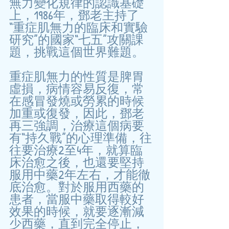
無力變化規律的認識基礎
上，1986年，鄧老主持了
“重症肌無力的臨床和實驗
研究”的國家“七五”攻關課
題，挑戰這個世界難題。
重症肌無力的性質是脾胃
虛損，病情容易反復，常
在感冒發燒或勞累的時候
加重或復發，因此，鄧老
再三強調，治療這個病要
有“持久戰”的心理準備，往
往要治療2至4年，就算臨
床治愈之後，也還要堅持
服用中藥2年左右，才能徹
底治愈。對於服用西藥的
患者，當服中藥取得較好
效果的時候，就要逐漸減
少西藥，直到完全停止，