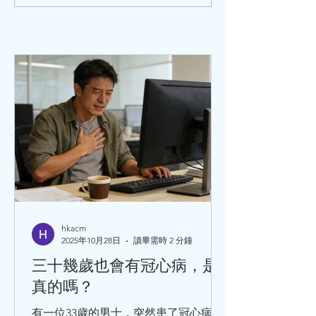
心血管疾病，這一數字在農村
病。它的臨床特徵
人口中占比更高。儘管新型心
全身橫紋肌軟弱和
血管病藥物大量湧現、心臟急
常在活動之後病情
性事件的治療技術飛速發展，
之後部分減輕。全
但心血管疾病的二級預防，特
以受到侵害而發病
別是在臨床...
是眼肌受累。...
hkacm
2025年10月28日
讀畢需時 2 分鐘
三十幾歲也會有冠心病，是
真的嗎？
有一位33歲的男士，突然患了冠心病暈