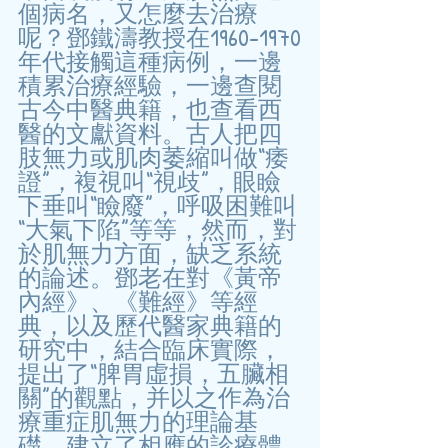
個病名，又怎麼去治療
呢？鄧鐵濤教授在1960-1970
年代接觸這種病例，一邊
積累治療經驗，一邊查閱
古今中醫典籍，也查看西
醫的文獻資料。古人把四
肢無力或肌肉萎縮叫做“痿
證”，複視叫“視歧”，眼瞼
下垂叫“瞼廢”，呼吸困難叫
“大氣下陷”等等，然而，對
於肌無力方面，缺乏系統
的論述。鄧老在對《黃帝
內經》、《難經》等經
典，以及歷代醫家典籍的
研究中，結合臨床實際，
提出了“脾胃虛損，五臟相
關”的觀點，并以之作為治
療重症肌無力的理論基
礎，建立了相應的診療體