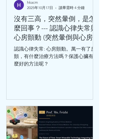
理膳食、過量飲酒等等。 不可改變的危
hkacm
2025年10月17日
讀畢需時 4 分鐘
險因素有：性別、年齡、家族史、感染
病史（如巨細胞病毒、肺炎衣原體、幽
沒有三高，突然暈倒，是怎
門螺旋桿菌等）。 千萬不要小看冠心
麼回事？--- 認識心律失常與
病，冠心病是中老年人的常見病和多發
心房顫動 (突然暈倒與心房顫
病，處於這個年齡階段的人，在日常生
動)
活中，出現哪些情況，要及時就醫呢？
認識心律失常: 心房顫動。萬一有了房
勞累或工作緊張時，出現胸骨後疼痛或
顫，有什麼治療方法嗎？保護心臟有什
心前區悶痛，緊縮樣疼痛，並向
麼好的方法呢？