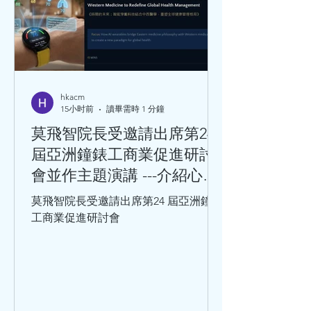
hkacm
15小时前
讀畢需時 1 分鐘
莫飛智院長受邀請出席第24
屆亞洲鐘錶工商業促進研討
會並作主題演講 ---介紹心率
變異性與心血管健康的關係
莫飛智院長受邀請出席第24 屆亞洲鐘錶
工商業促進研討會