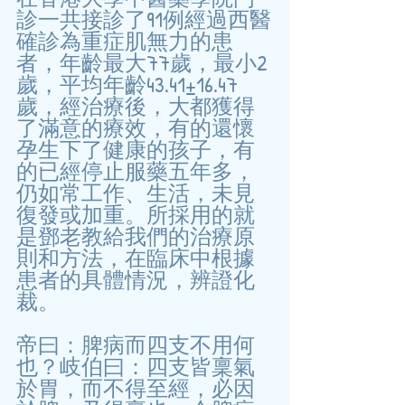
診一共接診了91例經過西醫
確診為重症肌無力的患
者，年齡最大77歲，最小2
歲，平均年齡43.41±16.47
歲，經治療後，大都獲得
了滿意的療效，有的還懷
孕生下了健康的孩子，有
的已經停止服藥五年多，
仍如常工作、生活，未見
復發或加重。所採用的就
是鄧老教給我們的治療原
則和方法，在臨床中根據
患者的具體情況，辨證化
裁。
帝曰：脾病而四支不用何
也？岐伯曰：四支皆稟氣
於胃，而不得至經，必因