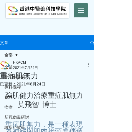
文章
全部
HKACM
全部
2021年7月24日
重症肌無力
光子中醫學
已更新：
2021年8月24日
專科課程
強肌健力治療重症肌無力   
食療
       莫飛智  博士
病症
新冠病毒研討
重症肌無力，是一種表現
診所小故事
為神經與肌肉接頭處傳遞