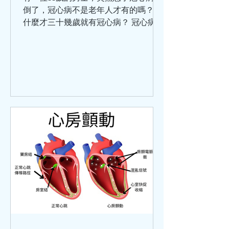
倒了，冠心病不是老年人才有的嗎？為
什麼才三十幾歲就有冠心病？ 冠心病的
涵蓋範圍比較廣泛，那些以為只有老年
人才會患冠心病，是不對的。 冠心病是
冠狀動脈血管發生粥樣硬化，從而引起
血管管腔狹窄或堵塞而造成心肌缺血、
缺氧或者壞死，最終導致的心臟病。除
此之外，炎症栓塞導致血管管腔狹窄或
閉塞也可以引起冠心病。 關於冠心病，
世界衛生組織將它分為5大類：無症狀
心肌缺血（也叫隱匿性冠心病）、心絞
痛、心肌梗死、缺血性心力衰竭（也叫
缺血性心臟病）、猝死。這5種臨床類
型，在臨床中還可以分為：穩定型冠心
病、急性冠狀動脈綜合徵。 引發冠心病
的危險因素分為：可改變的和不可改變
的兩種。其中可改變因素有：高血壓、
血脂異常、肥胖、高血糖、吸煙、不合