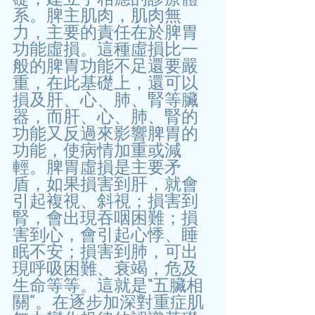
系。脾主肌肉，肌肉無
力，主要的責任在於脾胃
功能虛損。這種虛損比一
般的脾胃功能不足還要嚴
重，在此基礎上，還可以
損及肝、心、肺、腎等臟
器，而肝、心、肺、腎的
功能又反過來影響脾胃的
功能，使病情加重或減
輕。脾胃虛損是主要矛
盾，如果損害到肝，就會
引起複視、斜視；損害到
腎，會出現吞咽困難；損
害到心，會引起心悸、睡
眠不安；損害到肺，可出
現呼吸困難、衰竭，危及
生命等等。這就是“五臟相
關”。在逐步加深對重症肌