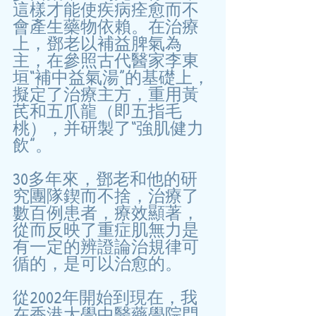
這樣才能使疾病痊愈而不
會產生藥物依賴。在治療
上，鄧老以補益脾氣為
主，在參照古代醫家李東
垣“補中益氣湯”的基礎上，
擬定了治療主方，重用黃
芪和五爪龍（即五指毛
桃），并研製了“強肌健力
飲”。
30多年來，鄧老和他的研
究團隊鍥而不捨，治療了
數百例患者，療效顯著，
從而反映了重症肌無力是
有一定的辨證論治規律可
循的，是可以治愈的。
從2002年開始到現在，我
在香港大學中醫藥學院門