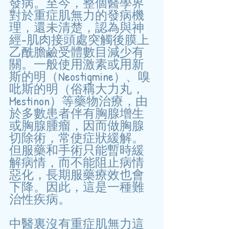
發病。至今，整個醫學界
對於重症肌無力的發病機
理，還未清楚，認為與神
經-肌肉接頭處突觸後膜上
乙酰膽鹼受體數目減少有
關。一般使用激素或用新
斯的明（Neostigmine）、嗅
吡斯的明（俗稱大力丸，
Mestinon）等藥物治療，由
於多數患者伴有胸腺增生
或胸腺腫瘤，因而做胸腺
切除術，常使症狀緩解。
但服藥和手術只能暫時緩
解病情，而不能阻止病情
惡化，長期服藥療效也會
下降。因此，這是一種難
治性疾病。
中醫裏沒有重症肌無力這