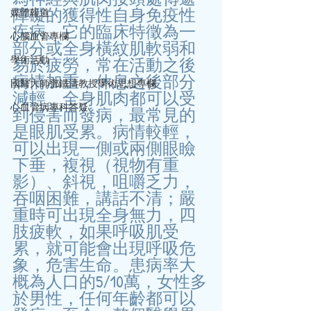
障礙的獲得性自身免疫性
媒體報道
疾病。它的臨床特徵為一
心腦血管專欄
部分或全身橫紋肌軟弱和
易於疲勞，常在活動之後
學術活動
病情加重，休息之後部分
國醫大師鄧鐵濤教授學術思想專欄
減輕。全身肌肉都可以受
心血管病專科答疑
到侵害而發病，最常見的
是眼肌受累。病情較輕，
可以出現一側或兩側眼瞼
下垂，複視（視物有重
影）、斜視，咀嚼乏力，
吞咽困難，講話不清；嚴
重時可出現全身無力，四
肢疲軟，如果呼吸肌受
累，就可能會出現呼吸危
象，危害生命。患病率大
概為人口的5/10萬，女性多
於男性，任何年齡都可以