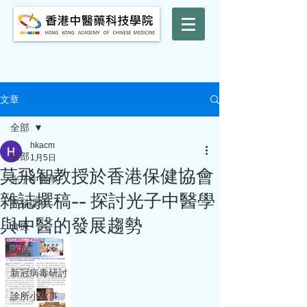
文章
全部
hkacm
全部
1月5日
莫飛智教授於香港保健協會
光子中醫學
雜誌撰稿-- 探討光子中醫學
專科課程
與中醫的發展趨勢
食療
病症
新冠病毒研討
診所小故事