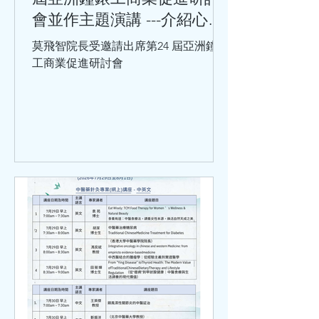
會並作主題演講 ---介紹心率
變異性與心血管健康的關係
莫飛智院長受邀請出席第24 屆亞洲鐘錶
工商業促進研討會