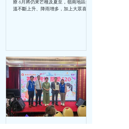
療 6月將仍來芒種及夏至，嶺南地區氣
溫不斷上升、降雨增多，加上大眾喜歡
飲凍飲、食雪糕、吹空調，致寒濕熱交
織。寒濕皆為陰邪，易傷脾胃，濕困腸
胃，干擾脾胃功能。另一方面，熱邪引
起心火亢盛，易傷心陽，出汗多則易傷
及心陰。在夏季，濕熱交蒸經常令人煩
躁、心憋、頭暈、失眠、乏力。因此，
現階段養生的核心是健脾袪濕、清心除
煩。單憑清熱，往往起不到作用，須袪
濕、清暑清才有效果。針對這種情況，
以下將引本學院專家王清海教授的推薦
方，供大家參考。 養生茶 冬瓜荷葉薏
米茶：冬瓜皮+荷葉+炒薏米，清暑熱、
利水濕。炒薏米性質偏溫，不傷脾胃，
脾胃寒涼者也可飲用。 竹蔗茅根馬蹄
茶：經典嶺南涼茶，清心火、除煩渴、
清下焦濕熱，改善心煩、小便黃、咽喉
乾。 茯苓扁豆花茶：茯苓+白扁豆+菊
hkacm