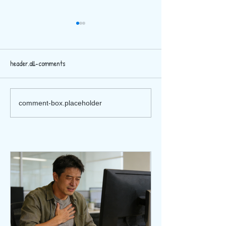
header.all-comments
光子中醫學 ---- 鄧鐵濤教
光子中醫醫美臨
comment-box.placeholder
授與劉頌豪院士共同創立
粹： 光子中醫學-皮膚美容
的前沿學科
科學專科文憑課
報名及面試篩選
穎而出的註冊中
子霖、余詠鈺、
黃曦民🌹