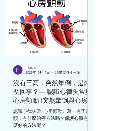
世界衛生組織將它分為5大類：無症狀
心肌缺血（也叫隱匿性冠心病）、心絞
痛、心肌梗死、缺血性心力衰竭（也叫
缺血性心臟病）、猝死。這5種臨床類
型，在臨床中還可以分為：穩定型冠心
病、急性冠狀動脈綜合徵。 引發冠心病
的危險因素分為：可改變的和不可改變
的兩種。其中可改變因素有：高血壓、
血脂異常、肥胖、高血糖、吸煙、不合
理膳食、過量飲酒等等。 不可改變的危
hkacm
2025年10月17日
讀畢需時 4 分鐘
險因素有：性別、年齡、家族史、感染
病史（如巨細胞病毒、肺炎衣原體、幽
沒有三高，突然暈倒，是怎
門螺旋桿菌等）。 千萬不要小看冠心
麼回事？--- 認識心律失常與
病，冠心病是中老年人的常見病和多發
心房顫動 (突然暈倒與心房顫
病，處於這個年齡階段的人，在日常生
動)
活中，出現哪些情況，要及時就醫呢？
認識心律失常: 心房顫動。萬一有了房
勞累或工作緊張時，出現胸骨後疼痛或
顫，有什麼治療方法嗎？保護心臟有什
心前區悶痛，緊縮樣疼痛，並向
麼好的方法呢？