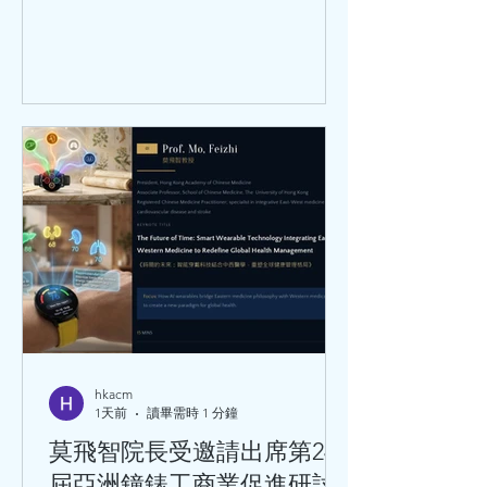
hkacm
1天前
讀畢需時 1 分鐘
莫飛智院長受邀請出席第24
屆亞洲鐘錶工商業促進研討