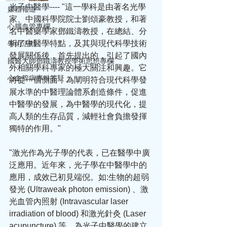
光子中醫學---- 
"這一學科是由著名光學
媒體報道
家、中國科學院院士劉頌豪教授，和著
心腦血管專欄
名中醫藥學家鄧鐵濤教授，在總結、分
析了中醫學特點，及其與現代科學技術
學術活動
發展關係後，首先提出的，引起了國內
國醫大師鄧鐵濤教授學術思想專欄
外相關學科專家的極大關注和興趣。它
心血管病專科答疑
將從一個側面，為闡明符合現代科學發
展水準的中醫理論體系創造條件，促進
中醫學的發展，為中醫學的現代化，提
高人類的生存品質，減輕社會負擔發揮
獨特的作用。"
"激光作為光子學的代表，已在醫學中廣
泛應用。近年來，光子學在中醫學中的
應用，成效已初見端倪。如:生物的超弱
發光 (Ultraweak photon emission) 、激
光血管內照射 (Intravascular laser 
irradiation of blood) 和激光針灸 (Laser 
acupuncture) 等，為光子中醫學的建立