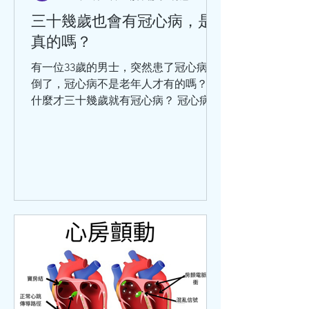
三十幾歲也會有冠心病，是
真的嗎？
有一位33歲的男士，突然患了冠心病暈
倒了，冠心病不是老年人才有的嗎？為
什麼才三十幾歲就有冠心病？ 冠心病的
涵蓋範圍比較廣泛，那些以為只有老年
人才會患冠心病，是不對的。 冠心病是
冠狀動脈血管發生粥樣硬化，從而引起
血管管腔狹窄或堵塞而造成心肌缺血、
缺氧或者壞死，最終導致的心臟病。除
此之外，炎症栓塞導致血管管腔狹窄或
閉塞也可以引起冠心病。 關於冠心病，
世界衛生組織將它分為5大類：無症狀
心肌缺血（也叫隱匿性冠心病）、心絞
痛、心肌梗死、缺血性心力衰竭（也叫
缺血性心臟病）、猝死。這5種臨床類
型，在臨床中還可以分為：穩定型冠心