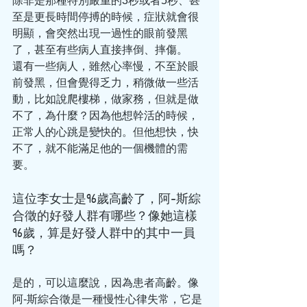
除非是那種特別嚴重的3秒或者5秒、甚
至是更長時間停搏的時候，症狀就會很
明顯，會突然出現一過性的眼前發黑
了，甚至有些病人直接摔倒、摔傷。
還有一些病人，雖然心率慢，不至於眼
前發黑，但會覺得乏力，稍微做一些活
動，比如說爬樓梯，做家務，但就是做
不了，為什麼？因為他想幹活的時候，
正常人的心跳是變快的。但他想快，快
不了，就不能滿足他的一個機體的需
要。
這位李女士是96歲高齡了，阿-斯綜
合徵的好發人群有哪些？像她這樣
96歲，算是好發人群中的其中一員
嗎？
是的，可以這麼說，因為患者高齡。像
阿-斯綜合徵是一種慢性心律失常，它是