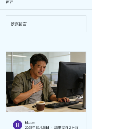
留言
沒有三高，突然暈倒，是
心臟檢查沒有問
撰寫留言......
怎麼回事？--- 認識心律失
麼總是心慌？---
常與心房顫動 (突然暈倒與
心臟檢查正常
心房顫動)
hkacm
2025年10月28日
讀畢需時 2 分鐘