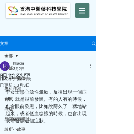
文章
全部
hkacm
全部
3月2日
眼前發黑
光子中醫學
已更新：
3月3日
專科課程
李女士患心源性暈厥，反復出現一個症
食療
狀，就是眼前發黑。有的人有的時候，
也會眼前發黑，比如說蹲久了，猛地站
病症
起來，或者低血糖餓的時候，也會出現
新冠病毒研討
眼前發黑這個症狀。
診所小故事