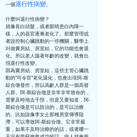
退行性病變
一個
。
什麼叫退行性病變？
就像長白頭髮，或者眼睛患白內障一
樣，人的器官逐漸老化了。那麼管理或
者說控制心臟跳動的一些機關，醫學上
叫做竇房結、房室結，它的功能也會退
化。所以老人隨著年齡的改變，就會出
現退行性改變。
因為竇房結、房室結，這些主管心臟跳
動的“司令官”老化退化，也會出現阿-斯
綜合徵發作，所以高齡人群是一個高發
人群。阿-斯綜合徵是非常非常致命的，
需要及時地去干預，但是又要知道，阿-
斯綜合徵是可以防治的，是可以治療
的。比如說像李女士那種房室傳導阻
滯，可以導致阿-斯綜合徵。它非常嚴
重，如果不及時治療的的話，或者哪一
天沒有復蘇搶救成功的話，病人就會喪