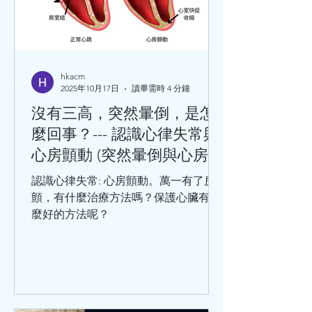
病、急性冠狀動脈綜合徵。 引發冠心病
的危險因素分為：可改變的和不可改變
的兩種。其中可改變因素有：高血壓、
血脂異常、肥胖、高血糖、吸煙、不合
理膳食、過量飲酒等等。 不可改變的危
hkacm
2025年10月17日
讀畢需時 4 分鐘
險因素有：性別、年齡、家族史、感染
病史（如巨細胞病毒、肺炎衣原體、幽
沒有三高，突然暈倒，是怎
門螺旋桿菌等）。 千萬不要小看冠心
麼回事？--- 認識心律失常與
病，冠心病是中老年人的常見病和多發
心房顫動 (突然暈倒與心房顫
病，處於這個年齡階段的人，在日常生
動)
活中，出現哪些情況，要及時就醫呢？
認識心律失常: 心房顫動。萬一有了房
勞累或工作緊張時，出現胸骨後疼痛或
顫，有什麼治療方法嗎？保護心臟有什
心前區悶痛，緊縮樣疼痛，並向
麼好的方法呢？