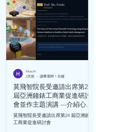
hkacm
2天前
讀畢需時 1 分鐘
莫飛智院長受邀請出席第24
屆亞洲鐘錶工商業促進研討
會並作主題演講 ---介紹心率
變異性與心血管健康的關係
莫飛智院長受邀請出席第24 屆亞洲鐘錶
工商業促進研討會