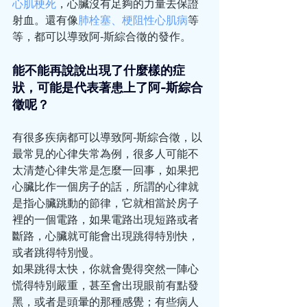
心肌梗死
，心臟沒有足夠的力量去保證
射血。還有像
肺栓塞、梗阻性心肌病
等
等，都可以導致阿-斯綜合徵的發作。
能不能再說說出現了什麼樣的症
狀，可能是代表著患上了阿-斯綜合
徵呢？
有很多疾病都可以導致阿-斯綜合徵，以
最常見的心律失常為例，很多人可能不
太清楚心律失常是怎麼一回事，如果把
心臟比作一個房子的話，所謂的心律就
是指心臟跳動的節律，它就相當於房子
裡的一個電路，如果電路出現短路或者
斷路，心臟就可能會出現跳得特別快，
或者跳得特別慢。
如果跳得太快，你就會覺得突然一陣心
慌得特別嚴重，甚至會出現眼前有點發
黑，或者是頭暈的那種感覺；有些病人