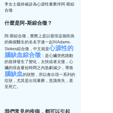
李女士最終確診為心源性暈厥伴阿-斯綜
合徵
什麼是阿-斯綜合徵？
阿-斯綜合徵，實際上是以發現這個疾病
的兩個醫生的名
名
字連一起叫Adams-
心源性的
Stokes綜合徵，中文就是
腦缺血綜合徵
：是心臟突然跳動
的規律發生了變化，太快或者太慢，心
臟的排血量短時間之內急劇減少，導致
腦缺血
的狀態，所以會出現一系列的
症狀，尤其是出現暈厥，意識喪失，甚
至死亡。
我們常見的疾病，都可以引起