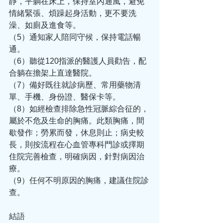
靜，平躺在床上，保持室內通風，避免
情緒緊張、煩躁起身活動，更不要洗
澡、如廁及進食等。
（5）通知家人陪同守候，保持電話暢
通。
（6）聽從120指派的醫護人員勸告，配
合躺在擔架上直達醫院。
（7）備好既往就診病歷、常用藥物清
單、手機、身份證、醫保卡等。
（8）如經檢查排除急性冠脈綜合征的，
屬於不危及生命的胸痛。此類胸痛，間
歇發作；勞累而發，休息則止；病史較
長，則按流程在心血管專科門診或擇期
住院完善檢查，明確病因，針對病因治
療。
（9）任何不明原因的胸痛，建議住院診
查。
結語