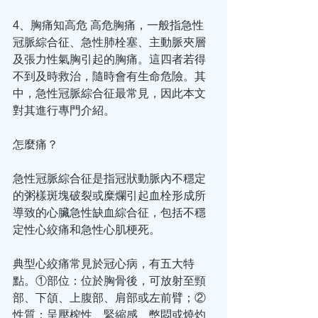
4、胸痛知高危 高危胸痛，一般指急性
冠脈綜合征、急性肺栓塞、主動脈夾層
及張力性氣胸引起的胸痛。這四者若得
不到及時救治，隨時會有生命危險。其
中，急性冠脈綜合征最常見，因此本文
對其進行專門介紹。
怎麼痛？
急性冠脈綜合征是指冠狀動脈內不穩定
的粥樣斑塊破裂或糜爛引起血栓形成所
導致的心臟急性缺血綜合征，包括不穩
定性心絞痛和急性心肌梗死。
典型心絞痛常見於冠心病，有五大特
點。①部位：位於胸骨後，可放射至頸
部、下頜、上腹部、肩部或左前臂；②
性質：呈壓榨性、緊縮感、憋悶或燒灼