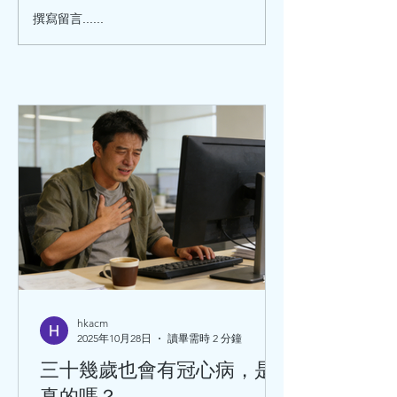
芒種夏至養生茶飲、湯
女士心臟健康 :
撰寫留言......
水，附高血壓食療
心慌，但檢查正常
女士，又容易被
臟病
hkacm
2025年10月28日
讀畢需時 2 分鐘
三十幾歲也會有冠心病，是
真的嗎？