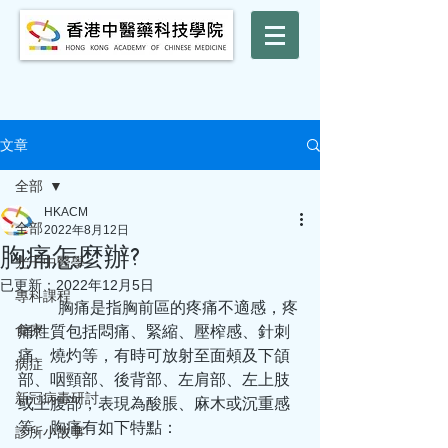
文章
全部
HKACM
全部
2022年8月12日
胸痛怎麼辦?
光子中醫學
已更新：
2022年12月5日
專科課程
	胸痛是指胸前區的疼痛不適感，疼
食療
痛性質包括悶痛、緊縮、壓榨感、針刺
痛、燒灼等，有時可放射至面頰及下頜
病症
部、咽頸部、後背部、左肩部、左上肢
新冠病毒研討
或上腹部，表現為酸脹、麻木或沉重感
等。胸痛有如下特點：
診所小故事