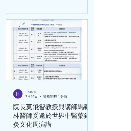
hkacm
7月14日
讀畢需時 1 分鐘
院長莫飛智教授與講師馬穎
林醫師受邀於世界中醫藥針
灸文化周演講