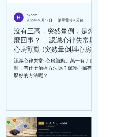
血脂異常、肥胖、高血糖、吸煙、不合
理膳食、過量飲酒等等。 不可改變的危
hkacm
2025年10月17日
讀畢需時 4 分鐘
險因素有：性別、年齡、家族史、感染
病史（如巨細胞病毒、肺炎衣原體、幽
沒有三高，突然暈倒，是怎
門螺旋桿菌等）。 千萬不要小看冠心
麼回事？--- 認識心律失常與
病，冠心病是中老年人的常見病和多發
心房顫動 (突然暈倒與心房顫
病，處於這個年齡階段的人，在日常生
動)
活中，出現哪些情況，要及時就醫呢？
認識心律失常: 心房顫動。萬一有了房
勞累或工作緊張時，出現胸骨後疼痛或
顫，有什麼治療方法嗎？保護心臟有什
心前區悶痛，緊縮樣疼痛，並向
麼好的方法呢？