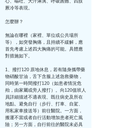
心、嘔吐、大汗淋漓、呼吸困難、四肢
厥冷等表現。
怎麼辦？
無論在哪裡（家裡、單位或公共場所
等），如突發胸痛，且持續不緩解，應
首先考慮上述四大胸痛的可能。具體應
對措施如下。
1、撥打120 原地休息，若有隨身攜帶藥
物硝酸甘油，舌下含服上述急救藥物，
同時第一時間撥打120（如患者情況危
殆，由家屬或旁人撥打）。向120值班人
員詳細描述不適表現、既往病史及所在
地點。避免自行（步行、打車、自駕、
用私家車接送等）前往醫院。一方面，
搬運不當或者自行活動增加患者死亡風
險；另一方面，自行前往的醫院未必具