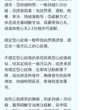
感等；③持續時間：一般持續2-10分
鐘；④誘發因素：包括勞累、運動、飽
餐、寒冷、情緒激動等；⑤緩解方式：
休息或含服硝酸甘油、或麝香保心丸、
或速效救心丸1-2分鐘內可緩解。
穩定型心絞痛一般即指由勞累誘發、穩
定在一個月以上的心絞痛。
不穩定型心絞痛的表現與典型心絞痛相
似，但其起病在一個月以內，或患者原
有穩定型心絞痛，近期有活動耐量下
降，或在靜息時發作，胸痛發作的頻率
增加、持續時間延長、疼痛程度加重
等。
急性心肌梗死的胸痛，則多持續＞30分
鐘，服用硝酸甘油無法緩解，並伴噁