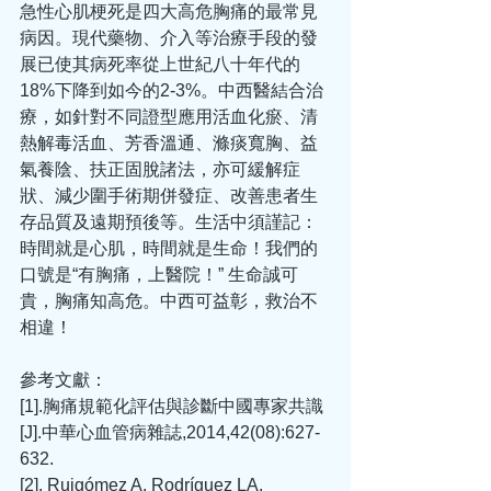
急性心肌梗死是四大高危胸痛的最常見
病因。現代藥物、介入等治療手段的發
展已使其病死率從上世紀八十年代的
18%下降到如今的2-3%。中西醫結合治
療，如針對不同證型應用活血化瘀、清
熱解毒活血、芳香溫通、滌痰寬胸、益
氣養陰、扶正固脫諸法，亦可緩解症
狀、減少圍手術期併發症、改善患者生
存品質及遠期預後等。生活中須謹記：
時間就是心肌，時間就是生命！我們的
口號是“有胸痛，上醫院！” 生命誠可
貴，胸痛知高危。中西可益彰，救治不
相違！
參考文獻：
[1].胸痛規範化評估與診斷中國專家共識
[J].中華心血管病雜誌,2014,42(08):627-
632.
[2]. Ruigómez A, Rodríguez LA, 