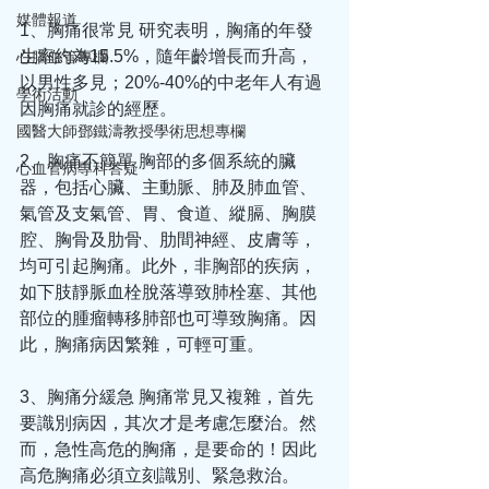
媒體報道
1、胸痛很常見 研究表明，胸痛的年發
生率約為15.5%，隨年齡增長而升高，
心腦血管專欄
以男性多見；20%-40%的中老年人有過
學術活動
因胸痛就診的經歷。
國醫大師鄧鐵濤教授學術思想專欄
2、胸痛不簡單 胸部的多個系統的臟
心血管病專科答疑
器，包括心臟、主動脈、肺及肺血管、
氣管及支氣管、胃、食道、縱膈、胸膜
腔、胸骨及肋骨、肋間神經、皮膚等，
均可引起胸痛。此外，非胸部的疾病，
如下肢靜脈血栓脫落導致肺栓塞、其他
部位的腫瘤轉移肺部也可導致胸痛。因
此，胸痛病因繁雜，可輕可重。
3、胸痛分緩急 胸痛常見又複雜，首先
要識別病因，其次才是考慮怎麼治。然
而，急性高危的胸痛，是要命的！因此
高危胸痛必須立刻識別、緊急救治。