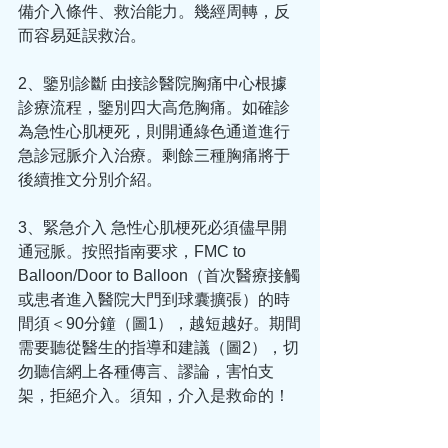
備介入條件、救治能力。幾經周轉，反
而容易延誤救治。
2、鑒別診斷 由接診醫院胸痛中心根據
診療流程，鑒別四大高危胸痛。如確診
為急性心肌梗死，則開通綠色通道進行
急診冠脈介入治療。剩餘三種胸痛將于
後續推文分別介紹。
3、緊急介入 急性心肌梗死必須儘早開
通冠脈。按照指南要求，FMC to 
Balloon/Door to Balloon（首次醫療接觸
或患者進入醫院大門到球囊擴張）的時
間須＜90分鐘（圖1），越短越好。期間
需要聽從醫生的指導和建議（圖2），切
勿聽信網上各種傳言、謬論，害怕支
架，拒絕介入。須知，介入是救命的！