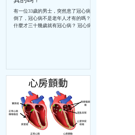
有一位33歲的男士，突然患了冠心病暈
倒了，冠心病不是老年人才有的嗎？為
什麼才三十幾歲就有冠心病？ 冠心病的
涵蓋範圍比較廣泛，那些以為只有老年
人才會患冠心病，是不對的。 冠心病是
冠狀動脈血管發生粥樣硬化，從而引起
血管管腔狹窄或堵塞而造成心肌缺血、
缺氧或者壞死，最終導致的心臟病。除
此之外，炎症栓塞導致血管管腔狹窄或
閉塞也可以引起冠心病。 關於冠心病，
世界衛生組織將它分為5大類：無症狀
心肌缺血（也叫隱匿性冠心病）、心絞
痛、心肌梗死、缺血性心力衰竭（也叫
缺血性心臟病）、猝死。這5種臨床類
型，在臨床中還可以分為：穩定型冠心
病、急性冠狀動脈綜合徵。 引發冠心病
的危險因素分為：可改變的和不可改變
的兩種。其中可改變因素有：高血壓、