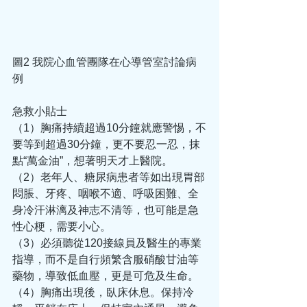
圖2 我院心血管團隊在心導管室討論病
例
急救小貼士
（1）胸痛持續超過10分鐘就應警惕，不
要等到超過30分鐘，更不要忍一忍，抹
點“萬金油”，想著明天才上醫院。
（2）老年人、糖尿病患者等如出現胃部
悶脹、牙疼、咽喉不適、呼吸困難、全
身冷汗淋漓及神志不清等，也可能是急
性心梗，需要小心。
（3）必須聽從120接線員及醫生的專業
指導，而不是自行頻繁含服硝酸甘油等
藥物，導致低血壓，更是可危及生命。
（4）胸痛出現後，臥床休息。保持冷