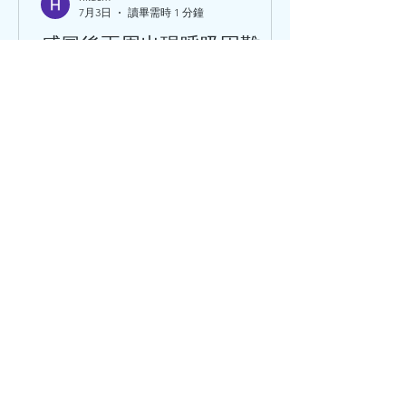
7月3日
讀畢需時 1 分鐘
感冒後兩周出現呼吸困難、
乏力、頭暈、胸悶痛？ 很可
能是患上心肌炎
感冒後兩周出現呼吸困難、乏力、頭
暈、胸悶痛？ 很可能是患上心肌炎