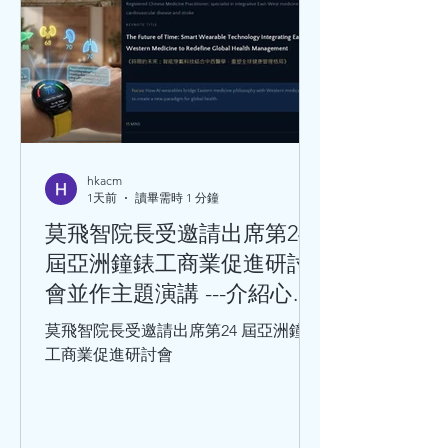
hkacm
1天前
讀畢需時 1 分鐘
莫飛智院長受邀請出席第24
屆亞洲鐘錶工商業促進研討
會並作主題演講 ---介紹心率
變異性與心血管健康的關係
莫飛智院長受邀請出席第24 屆亞洲鐘錶
工商業促進研討會